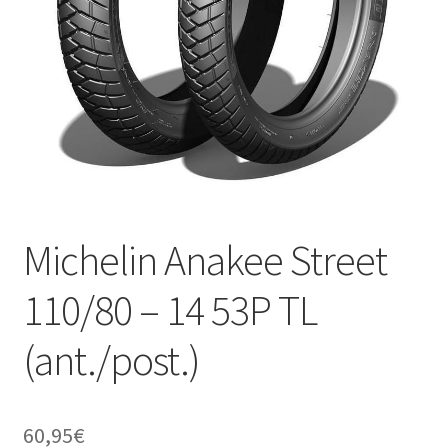
child
Michelin Anakee Street
110/80 – 14 53P TL
(ant./post.)
60,95
€