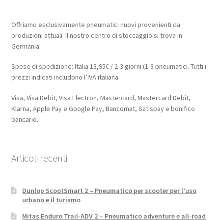
Offriamo esclusivamente pneumatici nuovi provenienti da
produzioni attuali. Il nostro centro di stoccaggio si trova in
Germania.
Spese di spedizione: Italia 13,95€ / 2-3 giorni (1-3 pneumatici. Tutti i
prezzi indicati includono l’IVA italiana.
Visa, Visa Debit, Visa Electron, Mastercard, Mastercard Debit,
Klarna, Apple Pay e Google Pay, Bancomat, Satispay e bonifico
bancario.
Articoli recenti
Dunlop ScootSmart 2 – Pneumatico per scooter per l’uso
urbano e il turismo
Mitas Enduro Trail-ADV 2 – Pneumatico adventure e all-road