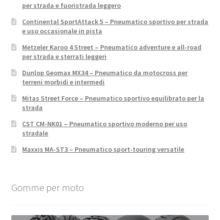
per strada e fuoristrada leggero
Continental SportAttack 5 – Pneumatico sportivo per strada
e uso occasionale in pista
Metzeler Karoo 4 Street – Pneumatico adventure e all-road
per strada e sterrati leggeri
Dunlop Geomax MX34 – Pneumatico da motocross per
terreni morbidi e intermedi
Mitas Street Force – Pneumatico sportivo equilibrato per la
strada
CST CM-NK01 – Pneumatico sportivo moderno per uso
stradale
Maxxis MA-ST3 – Pneumatico sport-touring versatile
Gomme per moto