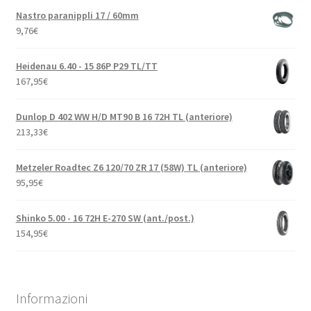
Nastro paranippli 17 / 60mm
9,76
€
Heidenau 6.40 - 15 86P P29 TL/TT
167,95
€
Dunlop D 402 WW H/D MT90 B 16 72H TL (anteriore)
213,33
€
Metzeler Roadtec Z6 120/70 ZR 17 (58W) TL (anteriore)
95,95
€
Shinko 5.00 - 16 72H E-270 SW (ant./post.)
154,95
€
Informazioni