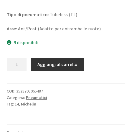
Tipo di pneumatico:
Tubeless (TL)
Asse:
Ant/Post (Adatto per entrambe le ruote)
9 disponibili
Michelin
Aggiungi al carrello
Anakee
Street
110/80
-
COD:
3528703065487
Categoria:
Pneumatici
14
Tag:
14
,
Michelin
53P
TL
(ant./post.)
quantità