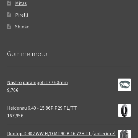
Mitas
Pirelli
Shinko
Gomme moto
Nastro paranippli 17 / 60mm
9,76
€
Heidenau 6.40 - 15 86P P29 TL/TT
167,95
€
Dunlop D 402 WW H/D MT90 B 16 72H TL (anteriore)