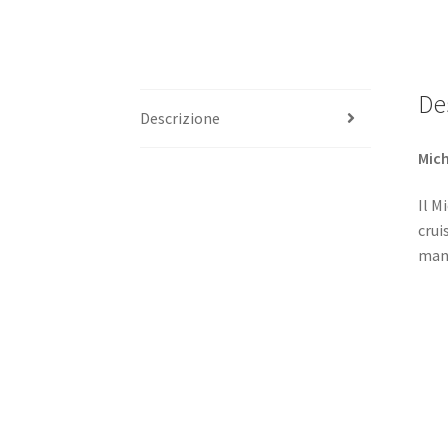
De
Descrizione
Mich
Il M
crui
mane