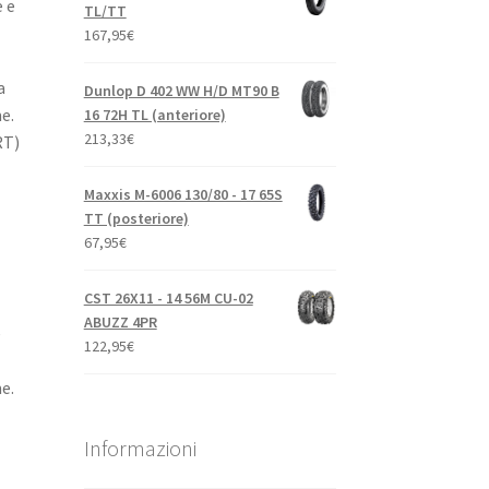
e e
TL/TT
167,95
€
a
Dunlop D 402 WW H/D MT90 B
e.
16 72H TL (anteriore)
213,33
€
RT)
Maxxis M-6006 130/80 - 17 65S
TT (posteriore)
67,95
€
CST 26X11 - 14 56M CU-02
ABUZZ 4PR
e
122,95
€
e.
l
Informazioni