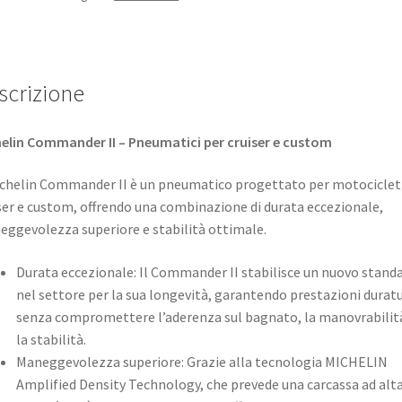
scrizione
elin Commander II – Pneumatici per cruiser e custom
ichelin Commander II è un pneumatico progettato per motociclet
ser e custom, offrendo una combinazione di durata eccezionale,
ggevolezza superiore e stabilità ottimale.
Durata eccezionale: Il Commander II stabilisce un nuovo stand
nel settore per la sua longevità, garantendo prestazioni durat
senza compromettere l’aderenza sul bagnato, la manovrabilit
la stabilità.
Maneggevolezza superiore: Grazie alla tecnologia MICHELIN
Amplified Density Technology, che prevede una carcassa ad alt