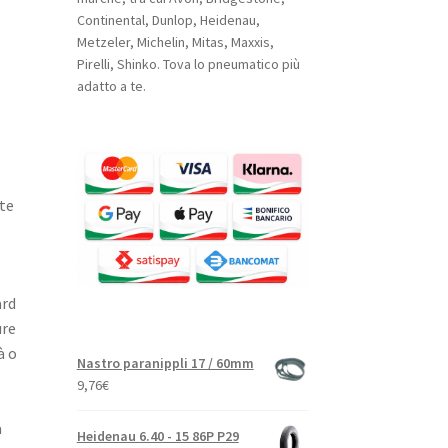
Continental, Dunlop, Heidenau,
Metzeler, Michelin, Mitas, Maxxis,
Pirelli, Shinko. Tova lo pneumatico più
adatto a te.
te
ard
ure
à o
Nastro paranippli 17 / 60mm
9,76
€
a
Heidenau 6.40 - 15 86P P29