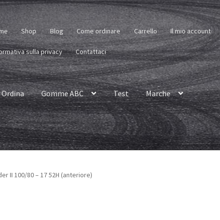
me
Shop
Blog
Come ordinare
Carrello
Il mio account
ormativa sulla privacy
Contattaci
Ordina
Gomme ABC
Test
Marche
r II 100/80 – 17 52H (anteriore)