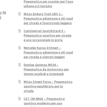
Pneumatico per scooter per l’uso
urbano e il turismo
0/70
Mitas Enduro Trail-ADV 2 –
)
Pneumatico adventure e all-road
per strada e fuoristrada leggero
Continental SportAttack 5 –
Pneumatico sportivo per strada
e uso occasionale in pista
Metzeler Karoo 4 Street –
Pneumatico adventure e all-road
per strada e sterrati leggeri
Dunlop Geomax MX34 –
Pneumatico da motocross per
terreni morbidi e intermedi
Mitas Street Force – Pneumatico
sportivo equilibrato per la
strada
CST CM-NK01 – Pneumatico
sportivo moderno per uso