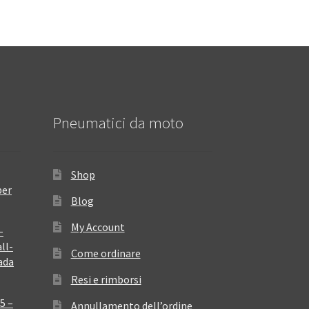
Pneumatici da moto
Shop
per
Blog
My Account
–
ll-
Come ordinare
ada
Resi e rimborsi
5 –
Annullamento dell’ordine