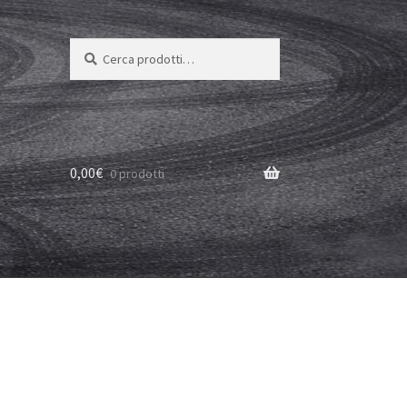
Cerca:
Cerca
0,00
€
0 prodotti