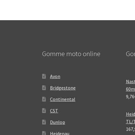
Gomme moto online
Go
Avon
Nast
Bridgestone
60
9,76
Continental
CST
Heid
TL/
Dunlop
167,
Heidenau