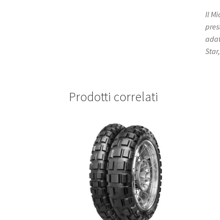
Il M
pres
adat
Star
Prodotti correlati