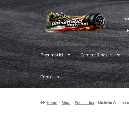
Vai
Vai
ho
alla
al
navigazione
contenuto
Inf
Pneumatici
Camere & nastri
Contatto
Home
Shop
Pneumatici
Michelin Commande