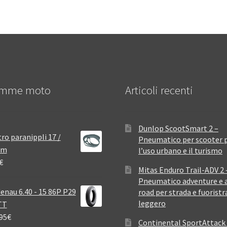
mme moto
Articoli recenti
Dunlop ScootSmart 2 –
ro paranippli 17 /
Pneumatico per scooter 
mm
l’uso urbano e il turismo
€
Mitas Enduro Trail-ADV 2 
Pneumatico adventure e a
enau 6.40 - 15 86P P29
road per strada e fuoristr
leggero
TT
95
€
Continental SportAttack 