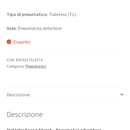
Tipo di pneumatico:
Tubeless (TL)
Asse:
Pneumatico anteriore
Esaurito
COD:
8019227314274
Categoria:
Pneumatici
Descrizione
Descrizione
Metzeler Karoo Street – Pneumatici adventure