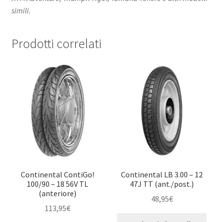
simili.
Prodotti correlati
Continental ContiGo!
Continental LB 3.00 – 12
100/90 – 18 56V TL
47J TT (ant./post.)
(anteriore)
48,95
€
113,95
€