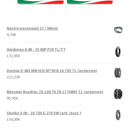
Nastro paranippli 17 / 60mm
9,76
€
Heidenau 6.40 - 15 86P P29 TL/TT
172,95
€
Dunlop D 402 WW H/D MT90 B 16 72H TL (anteriore)
213,33
€
Metzeler Roadtec Z6 120/70 ZR 17 (58W) TL (anteriore)
95,95
€
Shinko 5.00 - 16 72H E-270 SW (ant./post.)
154,95
€