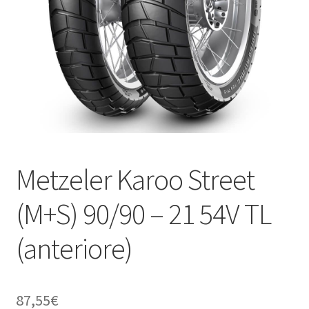
child
Metzeler Karoo Street
(M+S) 90/90 – 21 54V TL
(anteriore)
87,55
€