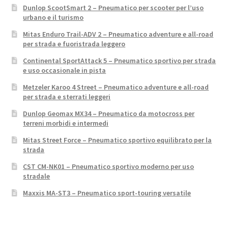
Dunlop ScootSmart 2 – Pneumatico per scooter per l’uso
urbano e il turismo
Mitas Enduro Trail-ADV 2 – Pneumatico adventure e all-road
per strada e fuoristrada leggero
Continental SportAttack 5 – Pneumatico sportivo per strada
e uso occasionale in pista
Metzeler Karoo 4 Street – Pneumatico adventure e all-road
per strada e sterrati leggeri
Dunlop Geomax MX34 – Pneumatico da motocross per
terreni morbidi e intermedi
Mitas Street Force – Pneumatico sportivo equilibrato per la
strada
CST CM-NK01 – Pneumatico sportivo moderno per uso
stradale
Maxxis MA-ST3 – Pneumatico sport-touring versatile