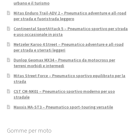
urbano e il turismo
Mitas Enduro Trail-ADV 2 – Pneumatico adventure e all-road
per strada e fuoristrada leggero
Continental SportAttack 5 – Pneumatico sportivo per strada
e uso occasionale in pista
Metzeler Karoo 4 Street – Pneumatico adventure e all-road
per strada e sterrati leggeri
Dunlop Geomax MX34 – Pneumatico da motocross per
terreni morbidi e intermedi
Mitas Street Force – Pneumatico sportivo equilibrato per la
strada
CST CM-NK01 – Pneumatico sportivo moderno per uso
stradale
Maxxis MA-ST3 – Pneumatico sport-touring versatile
Gomme per moto