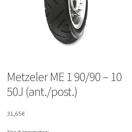
child
Metzeler ME 1 90/90 – 10
50J (ant./post.)
31,65
€
Tipo di pneumatico: