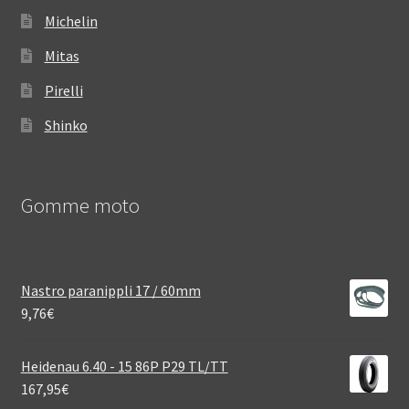
Michelin
Mitas
Pirelli
Shinko
Gomme moto
Nastro paranippli 17 / 60mm
9,76
€
Heidenau 6.40 - 15 86P P29 TL/TT
167,95
€