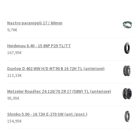
Nastro paranippli 17 / 60mm
9,76
€
Heidenau 6.40 - 15 86P P29 TL/TT
167,95
€
Dunlop D 402 WW H/D MT90 B 16 72H TL (anteriore)
213,33
€
Metzeler Roadtec Z6 120/70 ZR 17 (58W) TL (anteriore)
95,95
€
Shinko 5.00 - 16 72H E-270 SW (ant./post.)
154,95
€