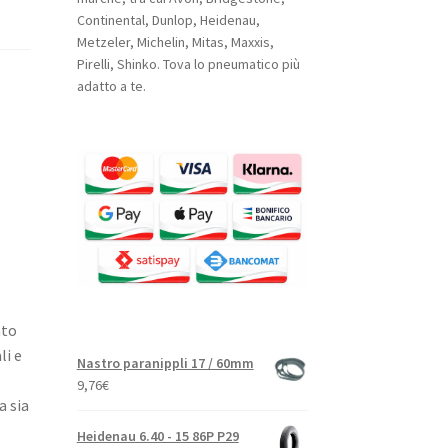
Continental, Dunlop, Heidenau,
Metzeler, Michelin, Mitas, Maxxis,
Pirelli, Shinko. Tova lo pneumatico più
adatto a te.
ato
li e
Nastro paranippli 17 / 60mm
9,76
€
a sia
Heidenau 6.40 - 15 86P P29