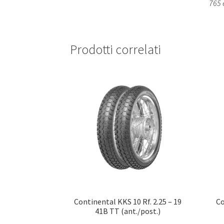
765 e
Prodotti correlati
Continental KKS 10 Rf. 2.25 – 19
Co
41B TT (ant./post.)