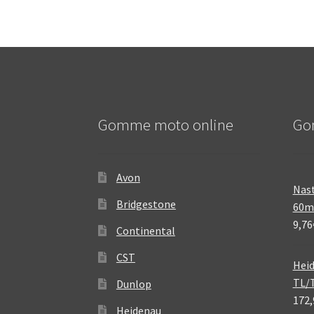
Gomme moto online
Go
Avon
Nast
Bridgestone
60
9,76
Continental
CST
Heid
TL/
Dunlop
172,
Heidenau