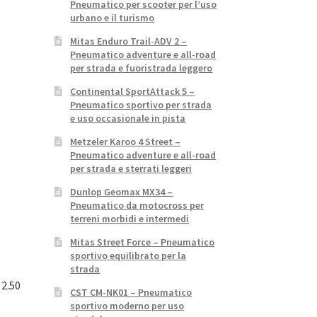
Pneumatico per scooter per l’uso
urbano e il turismo
Mitas Enduro Trail-ADV 2 –
Pneumatico adventure e all-road
per strada e fuoristrada leggero
Continental SportAttack 5 –
Pneumatico sportivo per strada
e uso occasionale in pista
Metzeler Karoo 4 Street –
Pneumatico adventure e all-road
per strada e sterrati leggeri
Dunlop Geomax MX34 –
Pneumatico da motocross per
terreni morbidi e intermedi
Mitas Street Force – Pneumatico
sportivo equilibrato per la
strada
 2.50
CST CM-NK01 – Pneumatico
sportivo moderno per uso