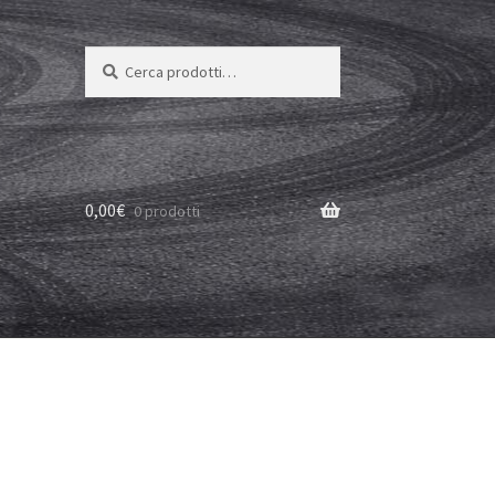
Cerca:
Cerca
0,00
€
0 prodotti