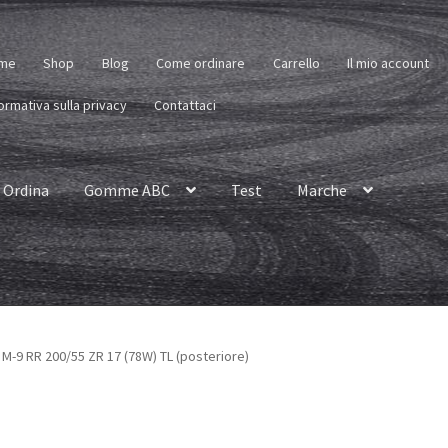
me
Shop
Blog
Come ordinare
Carrello
Il mio account
ormativa sulla privacy
Contattaci
Ordina
Gomme ABC
Test
Marche
M-9 RR 200/55 ZR 17 (78W) TL (posteriore)