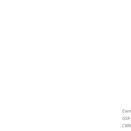
Esem
GSX-
CBRR