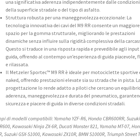
una significativa aderenza indipendentemente dalle condizioni
della superficie stradale o del tipo di asfalto. ​
Struttura robusta per una maneggevolezza eccezionale: La
tecnologia innovativa dei cavi del M9 RR consente un maggiore
spazio per la gomma strutturale, migliorando le prestazioni
dinamiche senza influire sulla rigidità complessiva della carcas
Questo si traduce in una risposta rapida e prevedibile agli input 
guida, offrendo al contempo un’esperienza di guida piacevole, f
e rilassata. ​
Il Metzeler Sportec™ M9 RR è ideale per motociclette sportive 
naked, offrendo prestazioni elevate sia su strada che in pista. L
progettazione lo rende adatto a piloti che cercano un equilibri
aderenza, maneggevolezza e durata del pneumatico, garanten
sicurezza e piacere di guida in diverse condizioni stradali. ​
pi di modelli compatibili: Yamaha YZF-R6, Honda CBR600RR, Suzuki
R600, Kawasaki Ninja ZX-6R, Ducati Monster 821, Yamaha MT-07, Ho
, Suzuki GSX-S1000, Kawasaki ZX10R, BMW S1000R, Triumph Street T