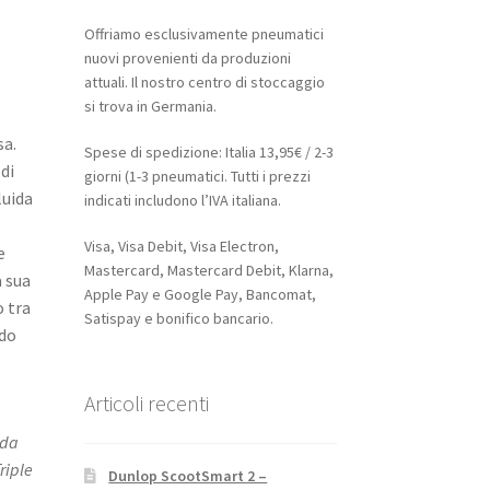
Offriamo esclusivamente pneumatici
nuovi provenienti da produzioni
attuali. Il nostro centro di stoccaggio
si trova in Germania.
sa.
Spese di spedizione: Italia 13,95€ / 2-3
di
giorni (1-3 pneumatici. Tutti i prezzi
luida
indicati includono l’IVA italiana.
Visa, Visa Debit, Visa Electron,
e
Mastercard, Mastercard Debit, Klarna,
a sua
Apple Pay e Google Pay, Bancomat,
o tra
Satispay e bonifico bancario.
do
Articoli recenti
nda
riple
Dunlop ScootSmart 2 –