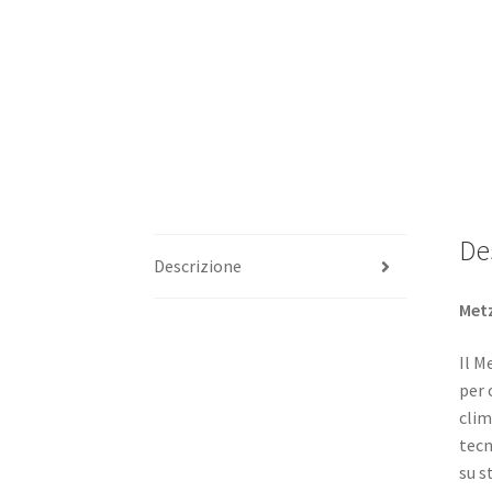
De
Descrizione
Metz
Il M
per 
clim
tecn
su s