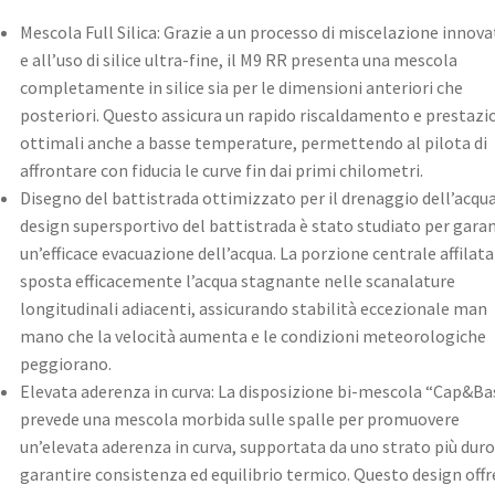
Mescola Full Silica: Grazie a un processo di miscelazione innova
e all’uso di silice ultra-fine, il M9 RR presenta una mescola
completamente in silice sia per le dimensioni anteriori che
posteriori. Questo assicura un rapido riscaldamento e prestazi
ottimali anche a basse temperature, permettendo al pilota di
affrontare con fiducia le curve fin dai primi chilometri. ​
Disegno del battistrada ottimizzato per il drenaggio dell’acqua:
design supersportivo del battistrada è stato studiato per garan
un’efficace evacuazione dell’acqua. La porzione centrale affilata
sposta efficacemente l’acqua stagnante nelle scanalature
longitudinali adiacenti, assicurando stabilità eccezionale man
mano che la velocità aumenta e le condizioni meteorologiche
peggiorano. ​
Elevata aderenza in curva: La disposizione bi-mescola “Cap&Ba
prevede una mescola morbida sulle spalle per promuovere
un’elevata aderenza in curva, supportata da uno strato più duro
garantire consistenza ed equilibrio termico. Questo design offr