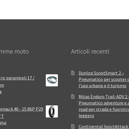
mme moto
Articoli recenti
Dunlop ScootSmart 2 –
ro paranippli 17 /
Pneumatico per scooter 
mm
l’uso urbano e il turismo
€
Mitas Enduro Trail-ADV 2 
Pneumatico adventure e a
enau 6.40 - 15 86P P29
road per strada e fuoristr
leggero
TT
95
€
Continental SportAttack 