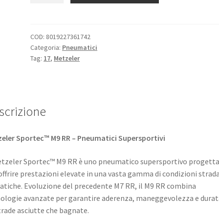
M-
9
RR
COD:
8019227361742
Categoria:
Pneumatici
200/55
Tag:
17
,
Metzeler
ZR
17
(78W)
TL
scrizione
(posteriore)
quantità
eler Sportec™ M9 RR – Pneumatici Supersportivi
etzeler Sportec™ M9 RR è uno pneumatico supersportivo progett
offrire prestazioni elevate in una vasta gamma di condizioni strada
atiche. Evoluzione del precedente M7 RR, il M9 RR combina
ologie avanzate per garantire aderenza, maneggevolezza e durat
trade asciutte che bagnate. ​