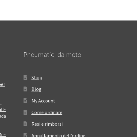
Pneumatici da moto
Shop
per
Blog
My Account
–
ll-
Come ordinare
ada
Resi e rimborsi
5 –
Annullamento dell’ordine