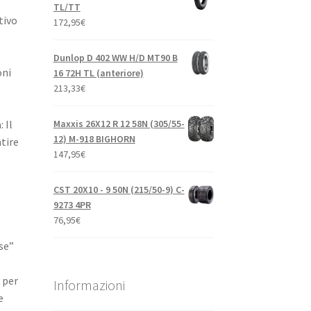
TL/TT
tivo
172,95
€
Dunlop D 402 WW H/D MT90 B
oni
16 72H TL (anteriore)
213,33
€
Maxxis 26X12 R 12 58N (305/55-
 Il
12) M-918 BIGHORN
tire
147,95
€
CST 20X10 - 9 50N (215/50-9) C-
9273 4PR
76,95
€
se”
 per
Informazioni
e