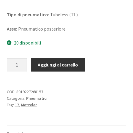
Tipo di pneumatico:
Tubeless (TL)
Asse:
Pneumatico posteriore
20 disponibili
Metzeler
Aggiungi al carrello
Roadtec
01
(HWM)
190/55
COD:
8019227268157
Categoria:
Pneumatici
ZR
Tag:
17
,
Metzeler
17
(75W)
TL
(posteriore)