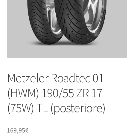
child
Metzeler Roadtec 01
(HWM) 190/55 ZR 17
(75W) TL (posteriore)
169,95
€