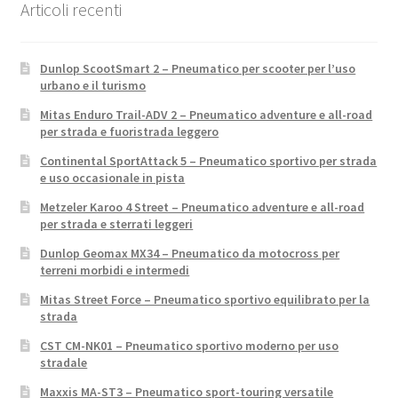
Articoli recenti
Dunlop ScootSmart 2 – Pneumatico per scooter per l’uso
urbano e il turismo
Mitas Enduro Trail-ADV 2 – Pneumatico adventure e all-road
per strada e fuoristrada leggero
Continental SportAttack 5 – Pneumatico sportivo per strada
e uso occasionale in pista
Metzeler Karoo 4 Street – Pneumatico adventure e all-road
per strada e sterrati leggeri
Dunlop Geomax MX34 – Pneumatico da motocross per
terreni morbidi e intermedi
Mitas Street Force – Pneumatico sportivo equilibrato per la
strada
CST CM-NK01 – Pneumatico sportivo moderno per uso
stradale
Maxxis MA-ST3 – Pneumatico sport-touring versatile