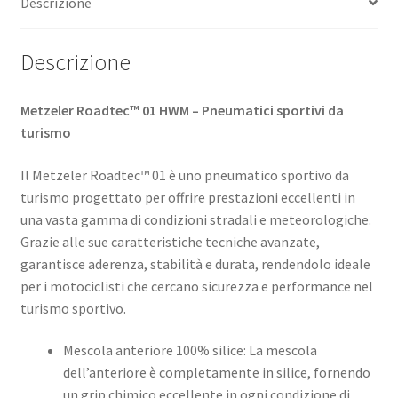
Descrizione
quantità
Descrizione
Metzeler Roadtec™ 01 HWM – Pneumatici sportivi da
turismo
Il Metzeler Roadtec™ 01 è uno pneumatico sportivo da
turismo progettato per offrire prestazioni eccellenti in
una vasta gamma di condizioni stradali e meteorologiche.
Grazie alle sue caratteristiche tecniche avanzate,
garantisce aderenza, stabilità e durata, rendendolo ideale
per i motociclisti che cercano sicurezza e performance nel
turismo sportivo. ​
Mescola anteriore 100% silice: La mescola
dell’anteriore è completamente in silice, fornendo
un grip chimico eccellente in ogni condizione di