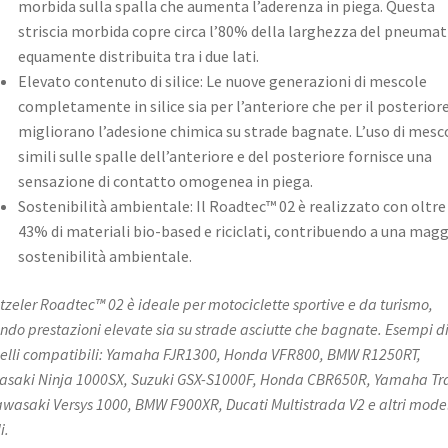
morbida sulla spalla che aumenta l’aderenza in piega. Questa
striscia morbida copre circa l’80% della larghezza del pneumat
equamente distribuita tra i due lati. ​
Elevato contenuto di silice: Le nuove generazioni di mescole
completamente in silice sia per l’anteriore che per il posterior
migliorano l’adesione chimica su strade bagnate. L’uso di mesc
simili sulle spalle dell’anteriore e del posteriore fornisce una
sensazione di contatto omogenea in piega. ​
Sostenibilità ambientale: Il Roadtec™ 02 è realizzato con oltre 
43% di materiali bio-based e riciclati, contribuendo a una mag
sostenibilità ambientale. ​
etzeler Roadtec™ 02 è ideale per motociclette sportive e da turismo,
endo prestazioni elevate sia su strade asciutte che bagnate. Esempi d
lli compatibili: Yamaha FJR1300, Honda VFR800, BMW R1250RT,
saki Ninja 1000SX, Suzuki GSX-S1000F, Honda CBR650R, Yamaha Tr
awasaki Versys 1000, BMW F900XR, Ducati Multistrada V2 e altri model
i.