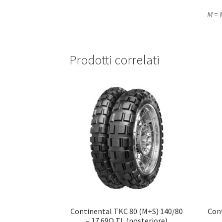
M = 
Prodotti correlati
Continental TKC 80 (M+S) 140/80
Cont
– 17 69Q TL (posteriore)