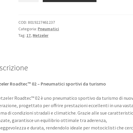
ZR
17
(73W)
COD:
8019227461237
Categoria:
Pneumatici
ROADTEC
Tag:
17
,
Metzeler
02
(M)
TL
(posteriore)
scrizione
quantità
eler Roadtec™ 02 – Pneumatici sportivi da turismo
etzeler Roadtec™ 02 è uno pneumatico sportivo da turismo di nuo
razione, progettato per offrire prestazioni eccellenti in una vast
a di condizioni stradali e climatiche. Grazie alle sue caratteristi
zate, garantisce un equilibrio ottimale tra aderenza,
ggevolezza e durata, rendendolo ideale per motociclisti che cer