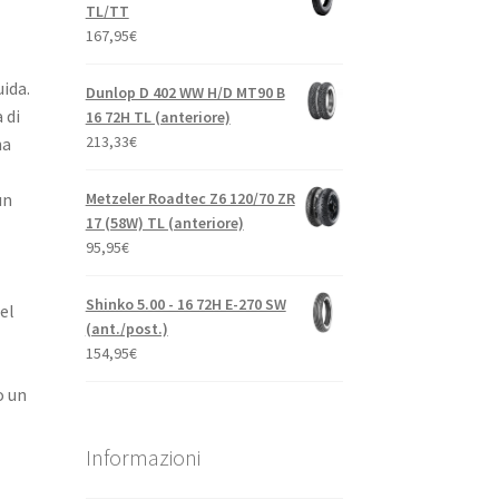
TL/TT
167,95
€
uida.
Dunlop D 402 WW H/D MT90 B
 di
16 72H TL (anteriore)
213,33
€
na
Metzeler Roadtec Z6 120/70 ZR
un
17 (58W) TL (anteriore)
95,95
€
Shinko 5.00 - 16 72H E-270 SW
el
(ant./post.)
154,95
€
o un
Informazioni