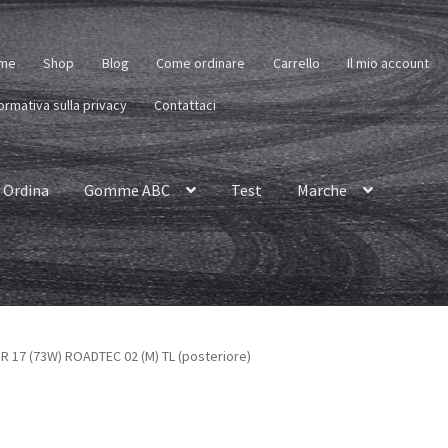
me
Shop
Blog
Come ordinare
Carrello
Il mio account
ormativa sulla privacy
Contattaci
Ordina
Gomme ABC
Test
Marche
R 17 (73W) ROADTEC 02 (M) TL (posteriore)