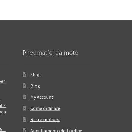
Pneumatici da moto
Shop
per
Blog
My Account
–
ll-
Come ordinare
ada
Resi e rimborsi
5 –
Annullamento dell’ordine