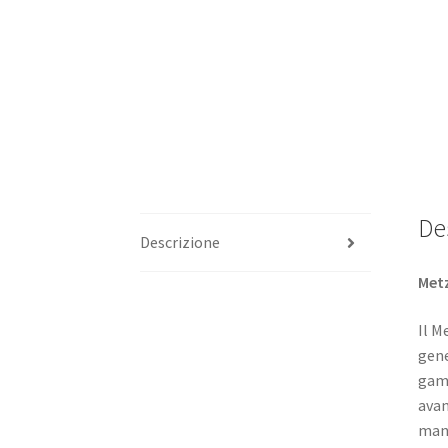
De
Descrizione
Metz
Il M
gene
gamm
avan
mane