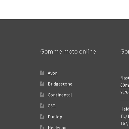
Gomme moto online
Go
Avon
Nast
Bridgestone
60
9,76
Continental
CST
Heid
TL/
Dunlop
167,
Heidenau