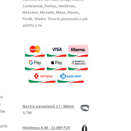
Continental, Dunlop, Heidenau,
Metzeler, Michelin, Mitas, Maxxis,
Pirelli, Shinko. Tova lo pneumatico più
adatto a te.
va
a
Nastro paranippli 17 / 60mm
che
9,76
€
cano
Heidenau 6.40 - 15 86P P29