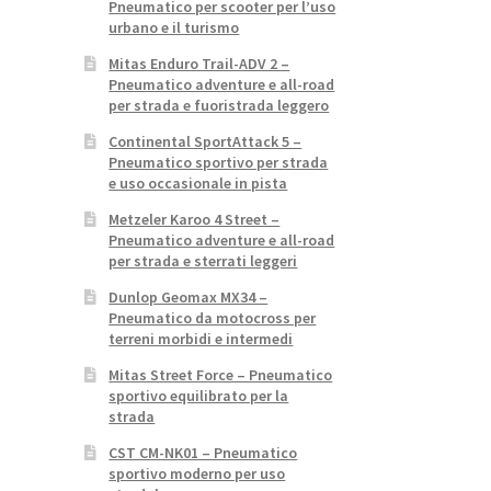
Pneumatico per scooter per l’uso
urbano e il turismo
Mitas Enduro Trail-ADV 2 –
Pneumatico adventure e all-road
per strada e fuoristrada leggero
Continental SportAttack 5 –
Pneumatico sportivo per strada
e uso occasionale in pista
Metzeler Karoo 4 Street –
Pneumatico adventure e all-road
per strada e sterrati leggeri
Dunlop Geomax MX34 –
Pneumatico da motocross per
terreni morbidi e intermedi
Mitas Street Force – Pneumatico
sportivo equilibrato per la
strada
CST CM-NK01 – Pneumatico
sportivo moderno per uso