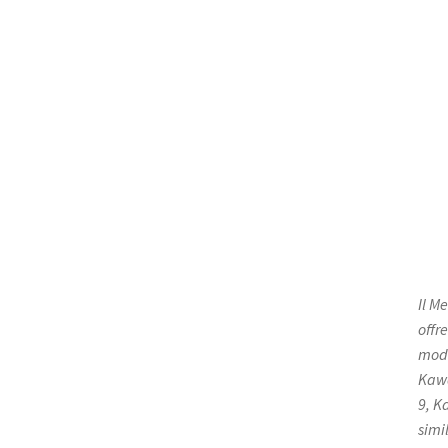
Il M
offr
mode
Kawa
9, K
simil