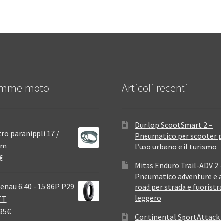
mme moto
Articoli recenti
Dunlop ScootSmart 2 –
ro paranippli 17 /
Pneumatico per scooter 
mm
l’uso urbano e il turismo
€
Mitas Enduro Trail-ADV 2 
Pneumatico adventure e a
enau 6.40 - 15 86P P29
road per strada e fuoristr
leggero
TT
95
€
Continental SportAttack 