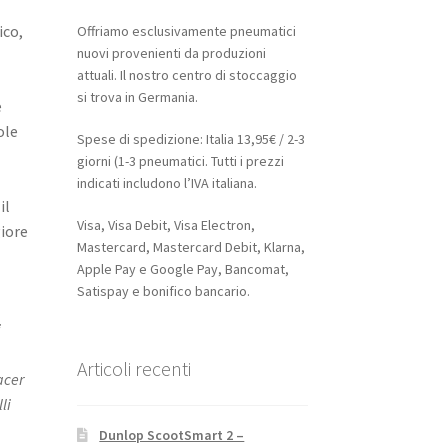
ico,
Offriamo esclusivamente pneumatici
nuovi provenienti da produzioni
attuali. Il nostro centro di stoccaggio
si trova in Germania.
e
ole
Spese di spedizione: Italia 13,95€ / 2-3
giorni (1-3 pneumatici. Tutti i prezzi
indicati includono l’IVA italiana.
il
Visa, Visa Debit, Visa Electron,
giore
Mastercard, Mastercard Debit, Klarna,
Apple Pay e Google Pay, Bancomat,
Satispay e bonifico bancario.
i
Articoli recenti
acer
li
Dunlop ScootSmart 2 –