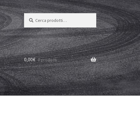
Cerca:
Cerca
0,00
€
0 prodotti