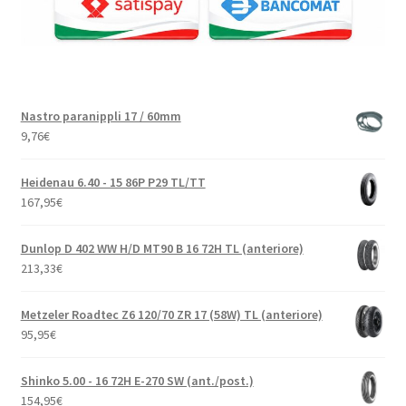
Nastro paranippli 17 / 60mm
9,76
€
Heidenau 6.40 - 15 86P P29 TL/TT
167,95
€
Dunlop D 402 WW H/D MT90 B 16 72H TL (anteriore)
213,33
€
Metzeler Roadtec Z6 120/70 ZR 17 (58W) TL (anteriore)
95,95
€
Shinko 5.00 - 16 72H E-270 SW (ant./post.)
154,95
€