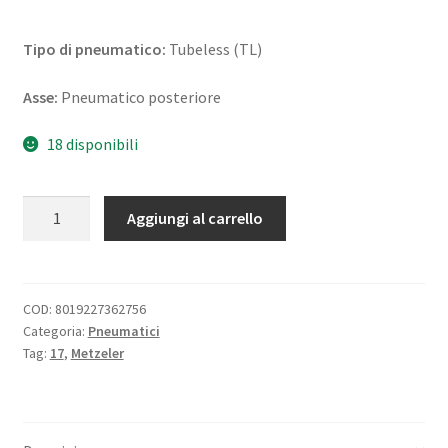
Tipo di pneumatico:
Tubeless (TL)
Asse:
Pneumatico posteriore
18 disponibili
Metzeler
Aggiungi al carrello
Roadtec
01
(HWM)
(B)
COD:
8019227362756
Categoria:
Pneumatici
180/55
Tag:
17
,
Metzeler
ZR
17
(73W)
TL