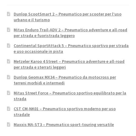
Dunlop ScootSmart 2 – Pneumatico per scooter per l’uso
urbano e il turismo
Mitas Enduro Trail-ADV 2 – Pneumatico adventure e all-road
per strada e fuoristrada leggero
Continental SportAttack 5 – Pneumatico sportivo per strada
e uso occasionale in pista
Metzeler Karoo 4 Street – Pneumatico adventure e all-road
per strada e sterrati leggeri
Dunlop Geomax MX34 – Pneumatico da motocross per
terreni morbidi e intermedi
Mitas Street Force – Pneumatico sportivo equilibrato per la
strada
CST CM-NK01 – Pneumatico sportivo moderno per uso
stradale
Maxxis MA-ST3 – Pneumatico sport-touring versatile