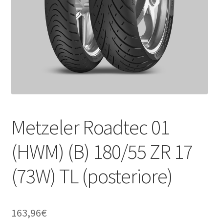
child
Metzeler Roadtec 01
(HWM) (B) 180/55 ZR 17
(73W) TL (posteriore)
163,96
€