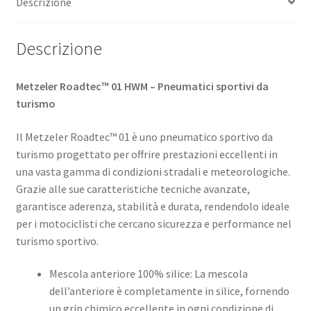
Descrizione
(posteriore)
quantità
Descrizione
Metzeler Roadtec™ 01 HWM – Pneumatici sportivi da
turismo
Il Metzeler Roadtec™ 01 è uno pneumatico sportivo da
turismo progettato per offrire prestazioni eccellenti in
una vasta gamma di condizioni stradali e meteorologiche.
Grazie alle sue caratteristiche tecniche avanzate,
garantisce aderenza, stabilità e durata, rendendolo ideale
per i motociclisti che cercano sicurezza e performance nel
turismo sportivo. ​
Mescola anteriore 100% silice: La mescola
dell’anteriore è completamente in silice, fornendo
un grip chimico eccellente in ogni condizione di