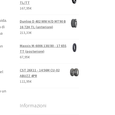
TL/TT
167,95
€
uida.
Dunlop D 402 WW H/D MT90 B
 di
16 72H TL (anteriore)
213,33
€
na
Maxxis M-6006 130/80 - 17 65S
un
TT (posteriore)
67,95
€
CST 26X11 - 14 56M CU-02
el
ABUZZ 4PR
122,95
€
o un
Informazioni