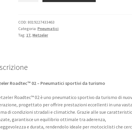
ZR
17
(69W)
COD:
8019227433463
Categoria:
Pneumatici
ROADTEC
Tag:
17
,
Metzeler
02
TL
(posteriore)
quantità
scrizione
eler Roadtec™ 02 – Pneumatici sportivi da turismo
etzeler Roadtec™ 02 è uno pneumatico sportivo da turismo di nuo
razione, progettato per offrire prestazioni eccellenti in una vast
a di condizioni stradali e climatiche. Grazie alle sue caratteristi
zate, garantisce un equilibrio ottimale tra aderenza,
ggevolezza e durata, rendendolo ideale per motociclisti che cer