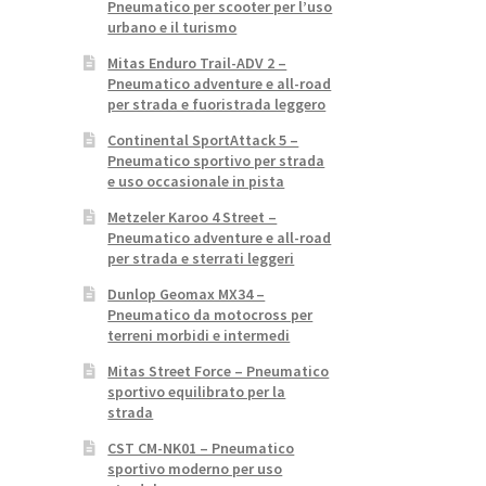
Pneumatico per scooter per l’uso
urbano e il turismo
Mitas Enduro Trail-ADV 2 –
Pneumatico adventure e all-road
per strada e fuoristrada leggero
Continental SportAttack 5 –
Pneumatico sportivo per strada
e uso occasionale in pista
Metzeler Karoo 4 Street –
Pneumatico adventure e all-road
per strada e sterrati leggeri
Dunlop Geomax MX34 –
Pneumatico da motocross per
terreni morbidi e intermedi
Mitas Street Force – Pneumatico
sportivo equilibrato per la
strada
CST CM-NK01 – Pneumatico
sportivo moderno per uso