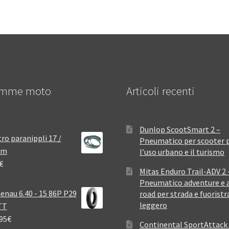
mme moto
Articoli recenti
Dunlop ScootSmart 2 –
ro paranippli 17 /
Pneumatico per scooter 
mm
l’uso urbano e il turismo
€
Mitas Enduro Trail-ADV 2 
Pneumatico adventure e a
enau 6.40 - 15 86P P29
road per strada e fuoristr
leggero
TT
95
€
Continental SportAttack 