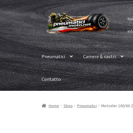
Vai
Vai
ho
alla
al
navigazione
contenuto
Inf
Pneumatici
Camere & nastri
Contatto
Home
Shop
Pneumatici
Metzeler 160/60 Z