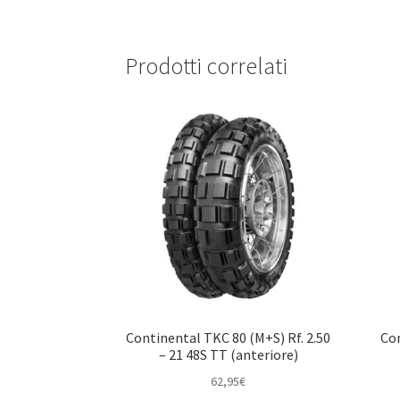
Prodotti correlati
Continental TKC 80 (M+S) Rf. 2.50
Con
– 21 48S TT (anteriore)
62,95
€