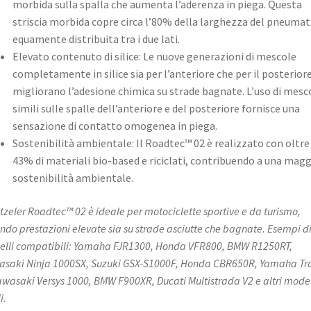
morbida sulla spalla che aumenta l’aderenza in piega. Questa
striscia morbida copre circa l’80% della larghezza del pneumat
equamente distribuita tra i due lati. ​
Elevato contenuto di silice: Le nuove generazioni di mescole
completamente in silice sia per l’anteriore che per il posterior
migliorano l’adesione chimica su strade bagnate. L’uso di mesc
simili sulle spalle dell’anteriore e del posteriore fornisce una
sensazione di contatto omogenea in piega. ​
Sostenibilità ambientale: Il Roadtec™ 02 è realizzato con oltre 
43% di materiali bio-based e riciclati, contribuendo a una mag
sostenibilità ambientale. ​
etzeler Roadtec™ 02 è ideale per motociclette sportive e da turismo,
endo prestazioni elevate sia su strade asciutte che bagnate. Esempi d
lli compatibili: Yamaha FJR1300, Honda VFR800, BMW R1250RT,
saki Ninja 1000SX, Suzuki GSX-S1000F, Honda CBR650R, Yamaha Tr
awasaki Versys 1000, BMW F900XR, Ducati Multistrada V2 e altri model
i.