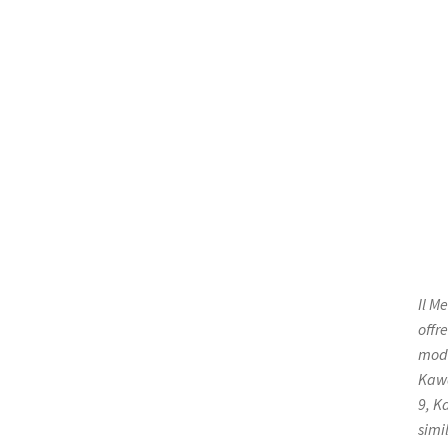
Il M
offr
mode
Kawa
9, K
simil