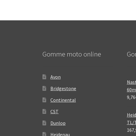
Gomme moto online
Go
Avon
Nast
Bridgestone
60
9,76
Continental
CST
Heid
TL/
Dunlop
167,
Heidenau