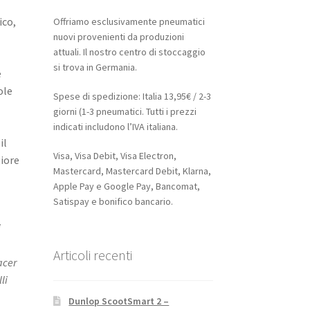
ico,
Offriamo esclusivamente pneumatici
nuovi provenienti da produzioni
attuali. Il nostro centro di stoccaggio
si trova in Germania.
e
ole
Spese di spedizione: Italia 13,95€ / 2-3
giorni (1-3 pneumatici. Tutti i prezzi
indicati includono l’IVA italiana.
il
Visa, Visa Debit, Visa Electron,
giore
Mastercard, Mastercard Debit, Klarna,
Apple Pay e Google Pay, Bancomat,
Satispay e bonifico bancario.
i
Articoli recenti
acer
li
Dunlop ScootSmart 2 –