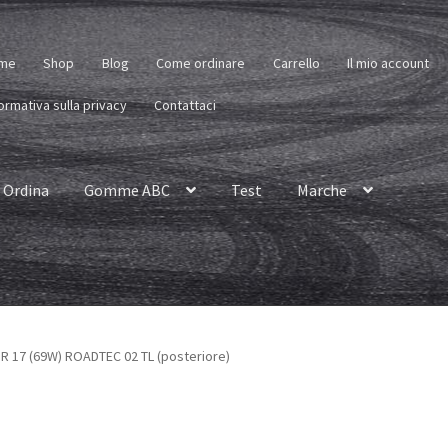
me
Shop
Blog
Come ordinare
Carrello
Il mio account
ormativa sulla privacy
Contattaci
Ordina
Gomme ABC
Test
Marche
R 17 (69W) ROADTEC 02 TL (posteriore)