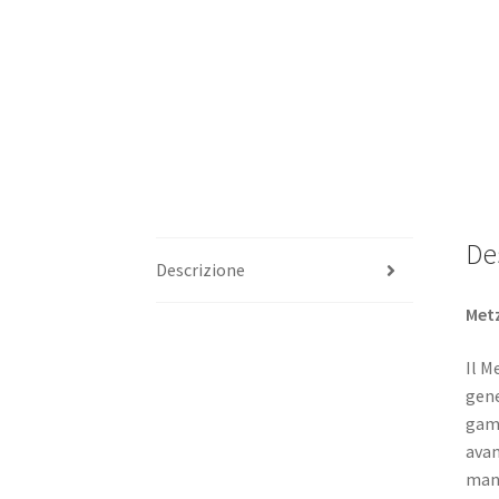
De
Descrizione
Metz
Il M
gene
gamm
avan
mane