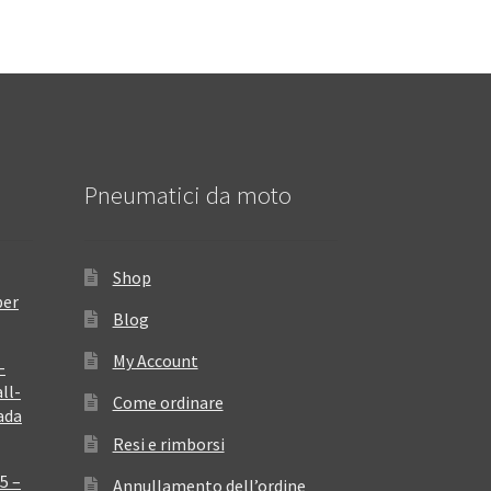
Pneumatici da moto
Shop
per
Blog
My Account
–
ll-
Come ordinare
ada
Resi e rimborsi
5 –
Annullamento dell’ordine