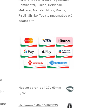
Continental, Dunlop, Heidenau,
Metzeler, Michelin, Mitas, Maxxis,
Pirelli, Shinko. Tova lo pneumatico più
adatto a te.
va
a
Nastro paranippli 17 / 60mm
che
9,76
€
cano
Heidenau 6.40 - 15 86P P29