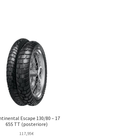
tinental Escape 130/80 – 17
65S TT (posteriore)
117,95
€