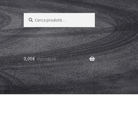
Cerca:
Cerca
0,00
€
0 prodotti