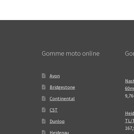
Gomme moto online
Go
Avon
Nast
Bridgestone
60
9,76
Continental
CST
Heid
TL/
Dunlop
167,
Heidenau