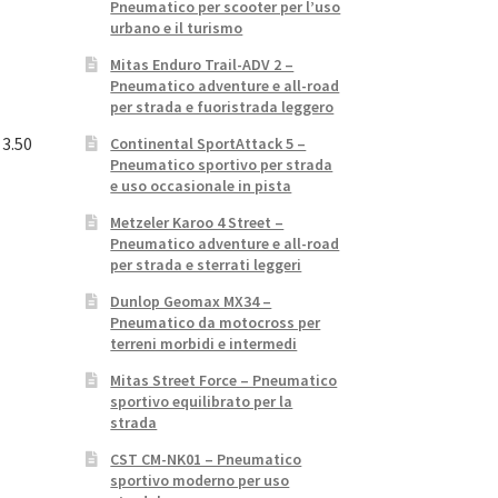
Pneumatico per scooter per l’uso
urbano e il turismo
Mitas Enduro Trail-ADV 2 –
Pneumatico adventure e all-road
per strada e fuoristrada leggero
 3.50
Continental SportAttack 5 –
Pneumatico sportivo per strada
e uso occasionale in pista
Metzeler Karoo 4 Street –
Pneumatico adventure e all-road
per strada e sterrati leggeri
Dunlop Geomax MX34 –
Pneumatico da motocross per
terreni morbidi e intermedi
Mitas Street Force – Pneumatico
sportivo equilibrato per la
strada
CST CM-NK01 – Pneumatico
sportivo moderno per uso