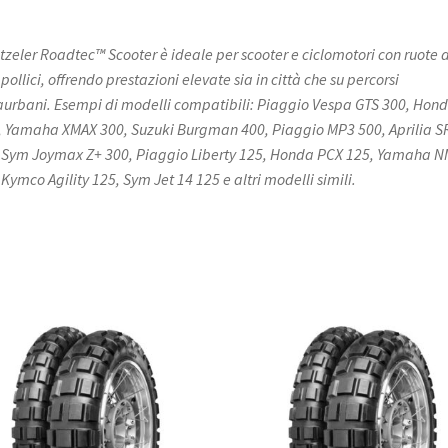
etzeler Roadtec™ Scooter è ideale per scooter e ciclomotori con ruote 
pollici, offrendo prestazioni elevate sia in città che su percorsi
aurbani. Esempi di modelli compatibili: Piaggio Vespa GTS 300, Hon
, Yamaha XMAX 300, Suzuki Burgman 400, Piaggio MP3 500, Aprilia S
 Sym Joymax Z+ 300, Piaggio Liberty 125, Honda PCX 125, Yamaha 
 Kymco Agility 125, Sym Jet 14 125 e altri modelli simili.