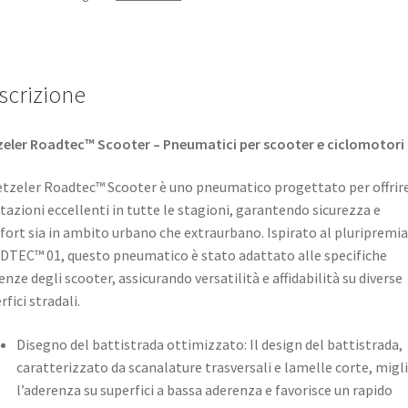
scrizione
eler Roadtec™ Scooter – Pneumatici per scooter e ciclomotori
etzeler Roadtec™ Scooter è uno pneumatico progettato per offrir
tazioni eccellenti in tutte le stagioni, garantendo sicurezza e
ort sia in ambito urbano che extraurbano. Ispirato al pluripremi
TEC™ 01, questo pneumatico è stato adattato alle specifiche
enze degli scooter, assicurando versatilità e affidabilità su diverse
fici stradali. ​
Disegno del battistrada ottimizzato: Il design del battistrada,
caratterizzato da scanalature trasversali e lamelle corte, migl
l’aderenza su superfici a bassa aderenza e favorisce un rapido