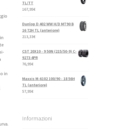
TL/TT
167,95
€
ggio
Dunlop D 402 WW H/D MT90 B
16 72H TL (anteriore)
213,33
€
in
te
CST 20X10 - 9 50N (215/50-9) C-
bi-
9273 4PR
a
76,95
€
o in
Maxxis M-6102 100/90 - 18 56H
TL (anteriore)
l
57,95
€
Informazioni
urva.