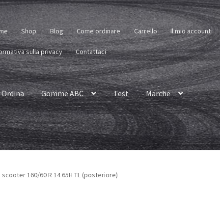
me
Shop
Blog
Come ordinare
Carrello
Il mio account
ormativa sulla privacy
Contattaci
Ordina
Gomme ABC
Test
Marche
scooter 160/60 R 14 65H TL (posteriore)