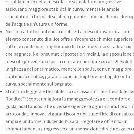
riscaldamento della mescola. Le scanalature progressive
assicurano maggiore stabilità in curva, mentre le ampie
scanalature a forma di sciabola garantiscono un efficace drena
dell’acqua e un’usura uniforme. ​
Mescola ad alto contenuto di silice: La mescola avanzata con
elevato contenuto di silice offre un’aderenza chimica superiore 
tutte le condizioni, migliorando la trazione sia su strade asciut
che bagnate. Nei pneumatici posteriori radiali, la disposizione 
mescola prevede una fascia centrale che copre circa il 20% dell
larghezza del pneumatico, mentre le spalle, con un maggiore
contenuto di silice, garantiscono un migliore feeling di contatt
curva, specialmente sul bagnato. ​
Struttura leggera e flessibile: La carcassa sottile e flessibile de
Roadtec™ Scooter migliora la maneggevolezza e il comfort di
guida, adattandosi alle diverse esigenze di ogni misura. I profili
arrotondati innovativi garantiscono una superficie di contatto
ampia e uniforme, riducendo l’usura irregolare e offrendo un
comportamento progressivo e una sensazione di sicurezza in c