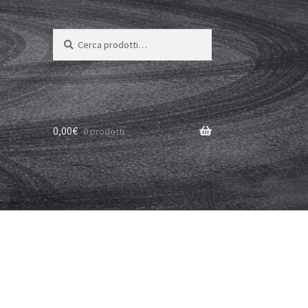
Cerca:
Cerca
0,00
€
0 prodotti