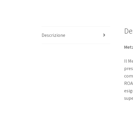
De
Descrizione
Metz
Il M
pres
comf
ROAD
esig
super