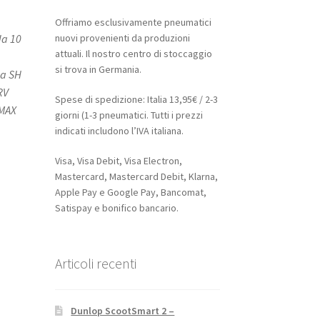
Offriamo esclusivamente pneumatici
nuovi provenienti da produzioni
da 10
attuali. Il nostro centro di stoccaggio
si trova in Germania.
da SH
RV
Spese di spedizione: Italia 13,95€ / 2-3
NMAX
giorni (1-3 pneumatici. Tutti i prezzi
indicati includono l’IVA italiana.
Visa, Visa Debit, Visa Electron,
Mastercard, Mastercard Debit, Klarna,
Apple Pay e Google Pay, Bancomat,
Satispay e bonifico bancario.
Articoli recenti
Dunlop ScootSmart 2 –