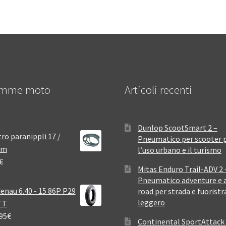
mme moto
Articoli recenti
Dunlop ScootSmart 2 –
ro paranippli 17 /
Pneumatico per scooter 
mm
l’uso urbano e il turismo
€
Mitas Enduro Trail-ADV 2 
Pneumatico adventure e a
enau 6.40 - 15 86P P29
road per strada e fuoristr
leggero
TT
95
€
Continental SportAttack 