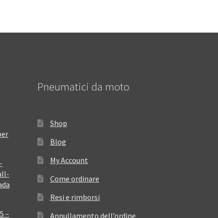
Pneumatici da moto
Shop
per
Blog
My Account
–
ll-
Come ordinare
ada
Resi e rimborsi
5 –
Annullamento dell’ordine