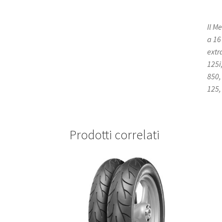
Il M
a 16 
extr
125i
850,
125,
Prodotti correlati