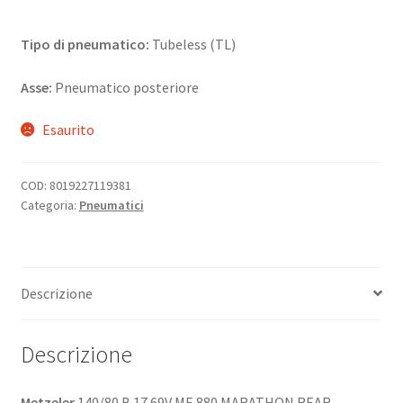
Tipo di pneumatico:
Tubeless (TL)
Asse:
Pneumatico posteriore
Esaurito
COD:
8019227119381
Categoria:
Pneumatici
Descrizione
Descrizione
Metzeler
140/80 B 17 69V ME 880 MARATHON REAR