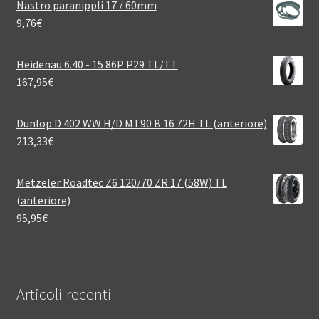
Nastro paranippli 17 / 60mm
9,76
€
Heidenau 6.40 - 15 86P P29 TL/TT
167,95
€
Dunlop D 402 WW H/D MT90 B 16 72H TL (anteriore)
213,33
€
Metzeler Roadtec Z6 120/70 ZR 17 (58W) TL
(anteriore)
95,95
€
Articoli recenti