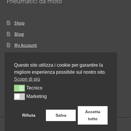
Pneumatici da moto
Shop
Blog
My Account
Come ordinare
Questo sito utilizza i cookie per garantire la
Resi e rimborsi
migliore esperienza possibile sul nostro sito.
Annullamento dell’ordine
Scopri di più
Tecnico
Tecnico
Informativa sulla privacy
Marketing
Marketing
Contattaci
Accetta
Rifiuta
Salva
tutto
0