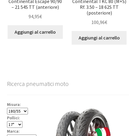
Continental Escape 90/90
Continental TKC 80 (M+S)
– 21 54S TT (anteriore)
Rf. 3.50 – 18 62S TT
(posteriore)
94,95
€
100,96
€
Aggiungi al carrello
Aggiungi al carrello
Ricerca pneumatici moto
Misura:
Pollici:
Marca: