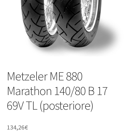
child
Metzeler ME 880
Marathon 140/80 B 17
69V TL (posteriore)
134,26
€