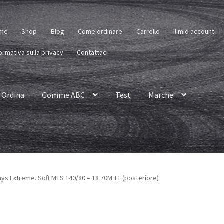
me
Shop
Blog
Come ordinare
Carrello
Il mio account
ormativa sulla privacy
Contattaci
Ordina
Gomme ABC
Test
Marche
ys Extreme. Soft M+S 140/80 – 18 70M TT (posteriore)