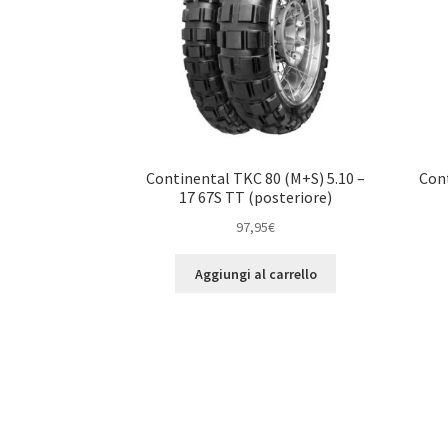
Continental TKC 80 (M+S) 5.10 –
Cont
17 67S TT (posteriore)
97,95
€
Aggiungi al carrello