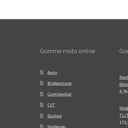
Gomme moto online
Go
Avon
Nast
Bridgestone
60
9,76
Continental
CST
Heid
TL/
Dunlop
172,
Heidenau