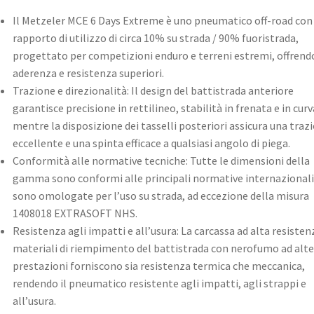
​Il Metzeler MCE 6 Days Extreme è uno pneumatico off-road con
rapporto di utilizzo di circa 10% su strada / 90% fuoristrada,
progettato per competizioni enduro e terreni estremi, offrend
aderenza e resistenza superiori.
Trazione e direzionalità: Il design del battistrada anteriore
garantisce precisione in rettilineo, stabilità in frenata e in curv
mentre la disposizione dei tasselli posteriori assicura una traz
eccellente e una spinta efficace a qualsiasi angolo di piega. ​
Conformità alle normative tecniche: Tutte le dimensioni della
gamma sono conformi alle principali normative internazionali
sono omologate per l’uso su strada, ad eccezione della misura
1408018 EXTRASOFT NHS. ​
Resistenza agli impatti e all’usura: La carcassa ad alta resistenz
materiali di riempimento del battistrada con nerofumo ad alte
prestazioni forniscono sia resistenza termica che meccanica,
rendendo il pneumatico resistente agli impatti, agli strappi e
all’usura. ​