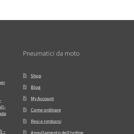
Pneumatici da moto
Shop
per
Blog
My Account
–
ll-
Come ordinare
ada
Resi e rimborsi
5 –
Annullamento dell’ordine