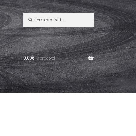
Cerca:
Cerca
0,00
€
0 prodotti