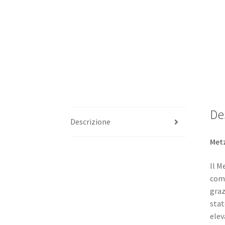
De
Descrizione
Metz
Il M
comp
graz
stat
elev