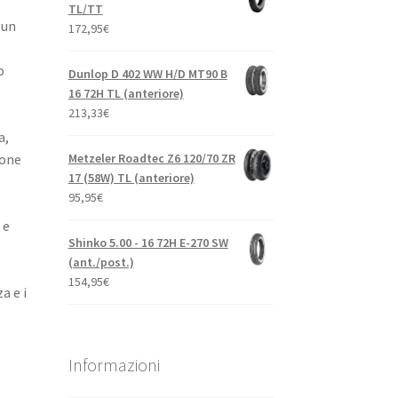
TL/TT
 un
172,95
€
o
Dunlop D 402 WW H/D MT90 B
16 72H TL (anteriore)
213,33
€
a,
Metzeler Roadtec Z6 120/70 ZR
ione
17 (58W) TL (anteriore)
95,95
€
 e
Shinko 5.00 - 16 72H E-270 SW
(ant./post.)
154,95
€
a e i
Informazioni