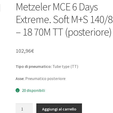
Metzeler MCE 6 Days
Extreme. Soft M+S 140/
– 18 70M TT (posteriore)
102,96
€
Tipo di pneumatico:
Tube type (TT)
Asse:
Pneumatico posteriore
20 disponibili
Metzeler
Aggiungi al carrello
MCE