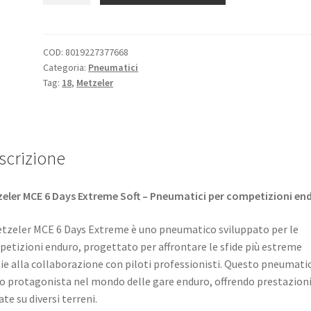
6
Days
Extreme.
COD:
8019227377668
Categoria:
Pneumatici
Soft
Tag:
18
,
Metzeler
M+S
140/80
-
18
scrizione
70M
TT
(posteriore)
eler MCE 6 Days Extreme Soft – Pneumatici per competizioni en
quantità
etzeler MCE 6 Days Extreme è uno pneumatico sviluppato per le
etizioni enduro, progettato per affrontare le sfide più estreme
ie alla collaborazione con piloti professionisti. Questo pneumati
o protagonista nel mondo delle gare enduro, offrendo prestazion
ate su diversi terreni.