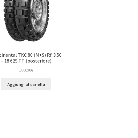
inental TKC 80 (M+S) Rf. 3.50
– 18 62S TT (posteriore)
100,96
€
Aggiungi al carrello