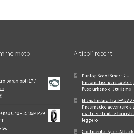
mme moto
Articoli recenti
Dunlop ScootSmart 2 –
ro paranippli 17 /
Pneumatico per scooter 
mm
l’uso urbano e il turismo
€
Mitas Enduro Trail-ADV 2 
Pneumatico adventure e a
enau 6.40 - 15 86P P29
road per strada e fuoristr
leggero
TT
95
€
Continental SportAttack 