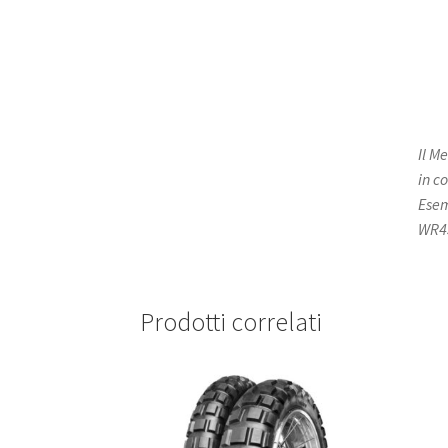
Il M
in c
Esem
WR45
Prodotti correlati