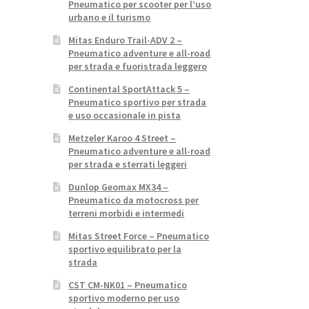
Pneumatico per scooter per l’uso
urbano e il turismo
Mitas Enduro Trail-ADV 2 –
Pneumatico adventure e all-road
per strada e fuoristrada leggero
Continental SportAttack 5 –
Pneumatico sportivo per strada
e uso occasionale in pista
Metzeler Karoo 4 Street –
Pneumatico adventure e all-road
per strada e sterrati leggeri
Dunlop Geomax MX34 –
Pneumatico da motocross per
terreni morbidi e intermedi
Mitas Street Force – Pneumatico
sportivo equilibrato per la
strada
CST CM-NK01 – Pneumatico
sportivo moderno per uso