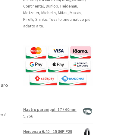
Continental, Dunlop, Heidenau,
Metzeler, Michelin, Mitas, Maxxis,
Pirelli, Shinko. Tova lo pneumatico più
adatto a te.
duro
Nastro paranippli 17 / 60mm
co è
9,76
€
i
Heidenau 6.40 - 15 86P P29