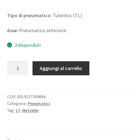
Tipo di pneumatico:
Tubeless (TL)
Asse:
Pneumatico anteriore
3 disponibili
Metzeler
Aggiungi al carrello
Racetec
RR
K350
K2
COD:
8019227269864
Categoria:
Pneumatici
120/70
Tag:
17
,
Metzeler
R
17
NHS
TL