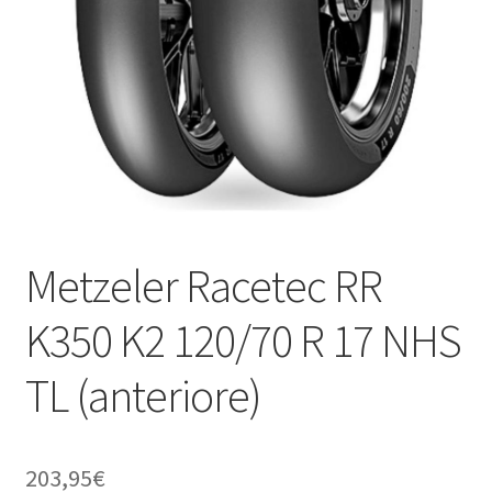
child
Metzeler Racetec RR
K350 K2 120/70 R 17 NHS
TL (anteriore)
203,95
€