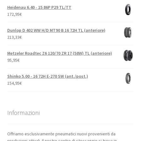
Heidenau 6.40 - 15 86P P29 TL/TT
172,95
€
Dunlop D 402 WW H/D MT90 B 16 72H TL (anteriore)
213,33
€
Metzeler Roadtec Z6 120/70 ZR 17 (58W) TL (anteriore)
95,95
€
Shinko 5.00 - 16 72H E-270 SW (ant./post.)
154,95
€
Informazioni
Offriamo esclusivamente pneumatici nuovi provenienti da
produzioni attuali. Il nostro centro di stoccaggio si trova in