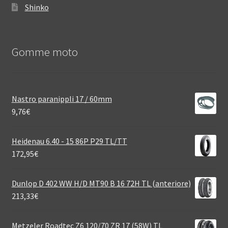
Shinko
Gomme moto
Nastro paranippli 17 / 60mm
9,76
€
Heidenau 6.40 - 15 86P P29 TL/TT
172,95
€
Dunlop D 402 WW H/D MT90 B 16 72H TL (anteriore)
213,33
€
Metzeler Roadtec Z6 120/70 ZR 17 (58W) TL