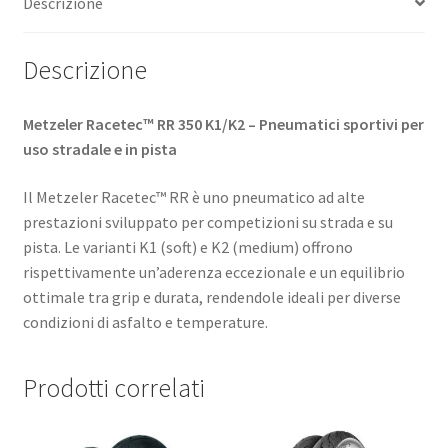
Descrizione
(anteriore)
quantità
Descrizione
Metzeler Racetec™ RR 350 K1/K2 – Pneumatici sportivi per
uso stradale e in pista
Il Metzeler Racetec™ RR è uno pneumatico ad alte
prestazioni sviluppato per competizioni su strada e su
pista. Le varianti K1 (soft) e K2 (medium) offrono
rispettivamente un’aderenza eccezionale e un equilibrio
ottimale tra grip e durata, rendendole ideali per diverse
condizioni di asfalto e temperature. ​
Prodotti correlati