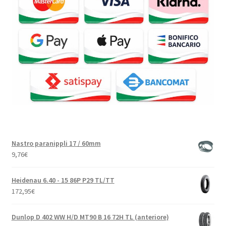
Nastro paranippli 17 / 60mm
9,76
€
Heidenau 6.40 - 15 86P P29 TL/TT
172,95
€
Dunlop D 402 WW H/D MT90 B 16 72H TL (anteriore)