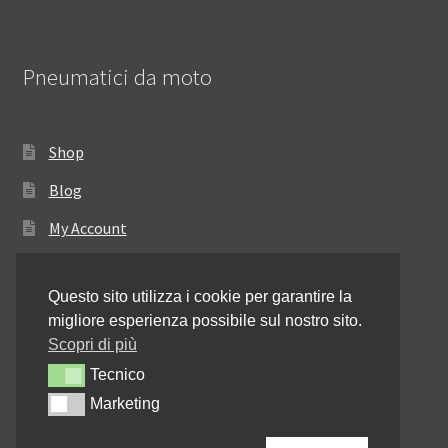
Pneumatici da moto
Shop
Blog
My Account
Come ordinare
Questo sito utilizza i cookie per garantire la
Resi e rimborsi
migliore esperienza possibile sul nostro sito.
Annullamento dell’ordine
Scopri di più
Tecnico
Tecnico
Informativa sulla privacy
Marketing
Marketing
Contattaci