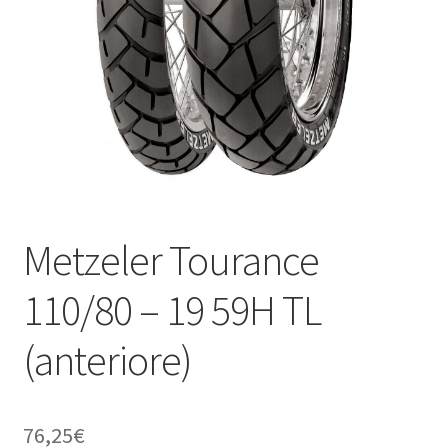
child
Metzeler Tourance
110/80 – 19 59H TL
(anteriore)
76,25
€