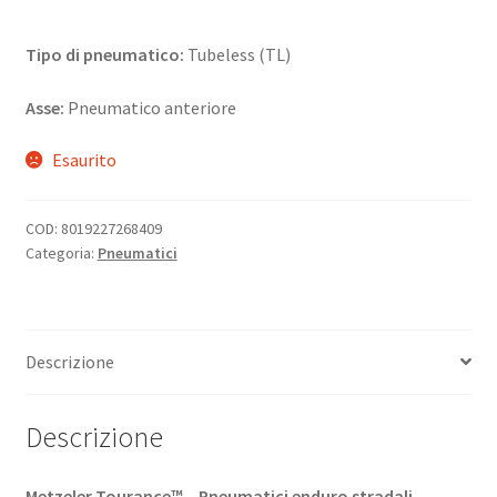
Tipo di pneumatico:
Tubeless (TL)
Asse:
Pneumatico anteriore
Esaurito
COD:
8019227268409
Categoria:
Pneumatici
Descrizione
Descrizione
Metzeler Tourance™ – Pneumatici enduro stradali