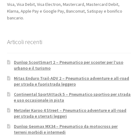
Visa, Visa Debit, Visa Electron, Mastercard, Mastercard Debit,
Klarna, Apple Pay e Google Pay, Bancomat, Satispay e bonifico
bancario.
Articoli recenti
Dunlop ScootSmart 2 – Pneumatico per scooter per l’uso
urbano e il turismo
Mitas Enduro Trail-ADV 2 – Pneumatico adventure e all-road
per strada e fuoristrada leggero
Continental SportAttack 5 – Pneumatico sportivo per strada
e uso occasionale in pista
Metzeler Karoo 4 Street – Pneumatico adventure e all-road
per strada e sterrati leggeri
Dunlop Geomax MX34 – Pneumatico da motocross per
terreni morbidi e intermedi