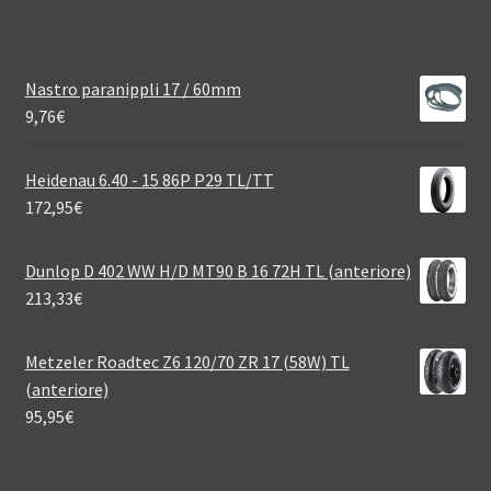
Nastro paranippli 17 / 60mm
9,76
€
Heidenau 6.40 - 15 86P P29 TL/TT
172,95
€
Dunlop D 402 WW H/D MT90 B 16 72H TL (anteriore)
213,33
€
Metzeler Roadtec Z6 120/70 ZR 17 (58W) TL
(anteriore)
95,95
€