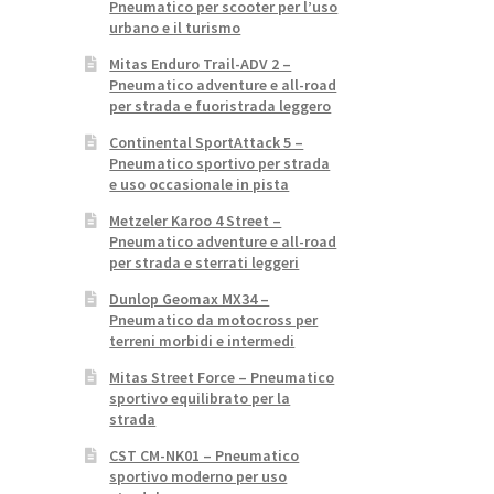
Pneumatico per scooter per l’uso
urbano e il turismo
Mitas Enduro Trail-ADV 2 –
Pneumatico adventure e all-road
per strada e fuoristrada leggero
Continental SportAttack 5 –
Pneumatico sportivo per strada
e uso occasionale in pista
Metzeler Karoo 4 Street –
Pneumatico adventure e all-road
per strada e sterrati leggeri
Dunlop Geomax MX34 –
Pneumatico da motocross per
terreni morbidi e intermedi
Mitas Street Force – Pneumatico
sportivo equilibrato per la
strada
CST CM-NK01 – Pneumatico
sportivo moderno per uso