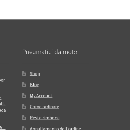
Pneumatici da moto
Shop
per
Blog
My Account
–
ll-
Come ordinare
ada
Resi e rimborsi
5 –
Annullamento dell’ordine