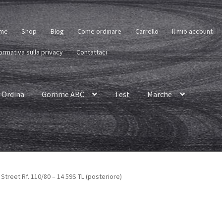
me
Shop
Blog
Come ordinare
Carrello
Il mio account
ormativa sulla privacy
Contattaci
Ordina
Gomme ABC
Test
Marche
Street Rf. 110/80 – 14 59S TL (posteriore)