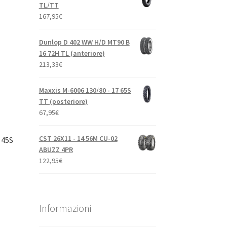
TL/TT
167,95
€
Dunlop D 402 WW H/D MT90 B
16 72H TL (anteriore)
213,33
€
Maxxis M-6006 130/80 - 17 65S
TT (posteriore)
67,95
€
CST 26X11 - 14 56M CU-02
 45S
ABUZZ 4PR
122,95
€
Informazioni