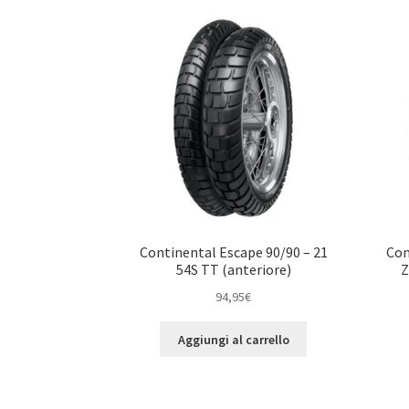
Continental Escape 90/90 – 21
Con
54S TT (anteriore)
Z
94,95
€
Aggiungi al carrello