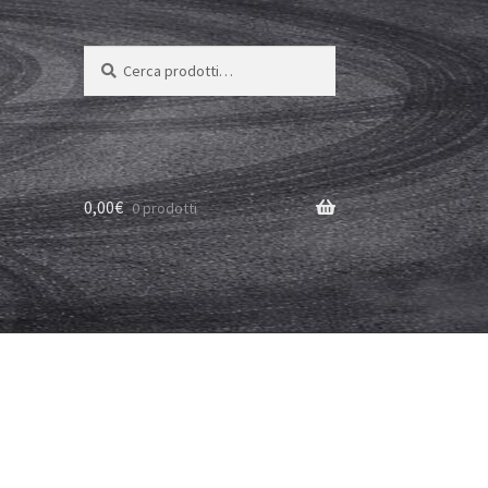
Cerca:
Cerca
0,00
€
0 prodotti