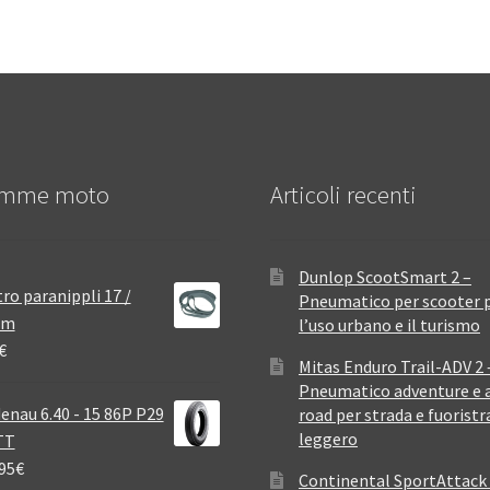
mme moto
Articoli recenti
Dunlop ScootSmart 2 –
ro paranippli 17 /
Pneumatico per scooter 
mm
l’uso urbano e il turismo
€
Mitas Enduro Trail-ADV 2 
Pneumatico adventure e a
enau 6.40 - 15 86P P29
road per strada e fuoristr
leggero
TT
95
€
Continental SportAttack 