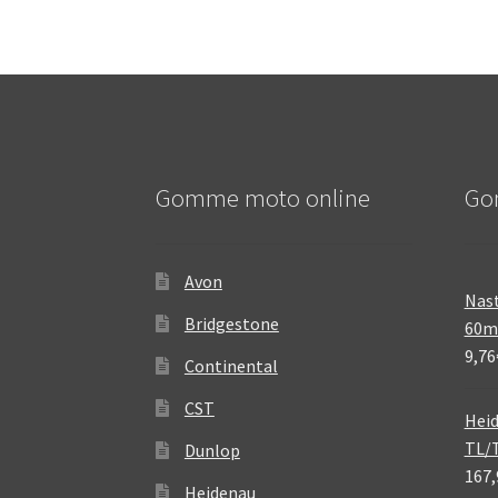
Gomme moto online
Go
Avon
Nast
Bridgestone
60
9,76
Continental
CST
Heid
TL/
Dunlop
167,
Heidenau