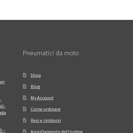
Pneumatici da moto
Shop
per
Blog
My Account
–
ll-
Come ordinare
ada
Resi e rimborsi
5 –
Annullamento dell’ordine