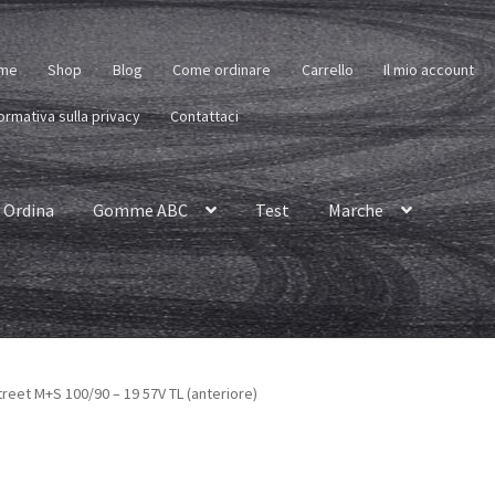
me
Shop
Blog
Come ordinare
Carrello
Il mio account
ormativa sulla privacy
Contattaci
Ordina
Gomme ABC
Test
Marche
reet M+S 100/90 – 19 57V TL (anteriore)