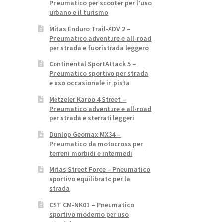
Pneumatico per scooter per l’uso
urbano e il turismo
Mitas Enduro Trail-ADV 2 –
Pneumatico adventure e all-road
per strada e fuoristrada leggero
Continental SportAttack 5 –
Pneumatico sportivo per strada
e uso occasionale in pista
Metzeler Karoo 4 Street –
Pneumatico adventure e all-road
per strada e sterrati leggeri
Dunlop Geomax MX34 –
Pneumatico da motocross per
terreni morbidi e intermedi
Mitas Street Force – Pneumatico
sportivo equilibrato per la
strada
CST CM-NK01 – Pneumatico
sportivo moderno per uso