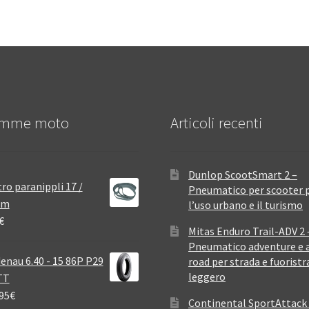
mme moto
Articoli recenti
Dunlop ScootSmart 2 –
ro paranippli 17 /
Pneumatico per scooter 
mm
l’uso urbano e il turismo
€
Mitas Enduro Trail-ADV 2 
Pneumatico adventure e a
enau 6.40 - 15 86P P29
road per strada e fuoristr
leggero
TT
95
€
Continental SportAttack 