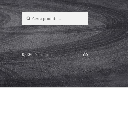
Cerca:
Cerca
0,00
€
0 prodotti