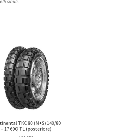
lli simili.
tinental TKC 80 (M+S) 140/80
– 17 69Q TL (posteriore)