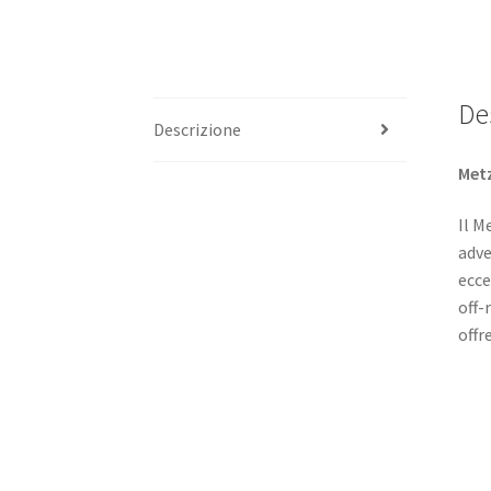
De
Descrizione
Metz
Il M
adve
ecce
off-
offr