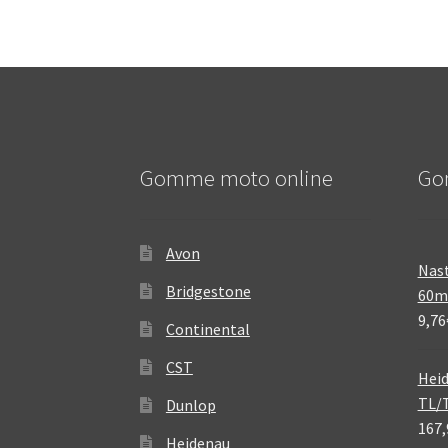
Gomme moto online
Go
Avon
Nast
Bridgestone
60
9,76
Continental
CST
Heid
TL/
Dunlop
167,
Heidenau