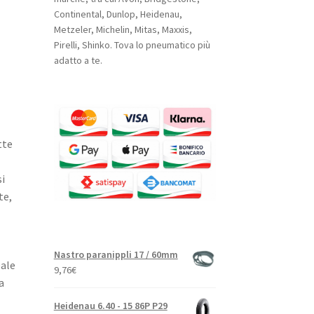
Continental, Dunlop, Heidenau,
Metzeler, Michelin, Mitas, Maxxis,
Pirelli, Shinko. Tova lo pneumatico più
adatto a te.
tte
si
te,
Nastro paranippli 17 / 60mm
eale
9,76
€
a
Heidenau 6.40 - 15 86P P29