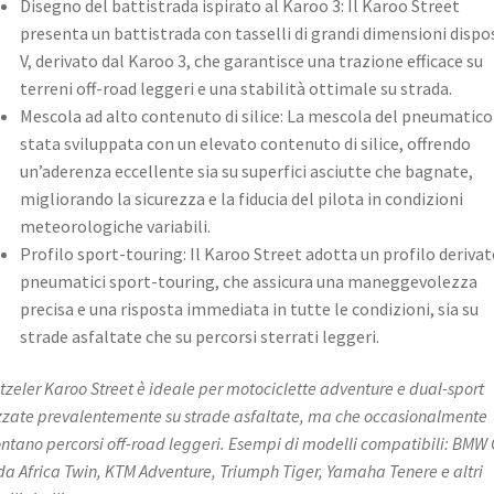
Disegno del battistrada ispirato al Karoo 3: Il Karoo Street
presenta un battistrada con tasselli di grandi dimensioni dispos
V, derivato dal Karoo 3, che garantisce una trazione efficace su
terreni off-road leggeri e una stabilità ottimale su strada. ​
Mescola ad alto contenuto di silice: La mescola del pneumatico
stata sviluppata con un elevato contenuto di silice, offrendo
un’aderenza eccellente sia su superfici asciutte che bagnate,
migliorando la sicurezza e la fiducia del pilota in condizioni
meteorologiche variabili. ​
Profilo sport-touring: Il Karoo Street adotta un profilo derivat
pneumatici sport-touring, che assicura una maneggevolezza
precisa e una risposta immediata in tutte le condizioni, sia su
strade asfaltate che su percorsi sterrati leggeri. ​
etzeler Karoo Street è ideale per motociclette adventure e dual-sport
izzate prevalentemente su strade asfaltate, ma che occasionalmente
ontano percorsi off-road leggeri. Esempi di modelli compatibili: BMW 
a Africa Twin, KTM Adventure, Triumph Tiger, Yamaha Tenere e altri