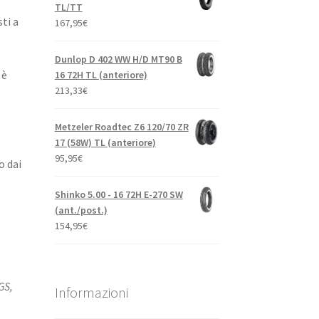
TL/TT
ti a
167,95
€
Dunlop D 402 WW H/D MT90 B
 è
16 72H TL (anteriore)
213,33
€
Metzeler Roadtec Z6 120/70 ZR
17 (58W) TL (anteriore)
95,95
€
o dai
Shinko 5.00 - 16 72H E-270 SW
(ant./post.)
154,95
€
GS,
Informazioni