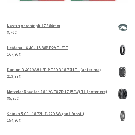
Nastro paranippli 17 / 60mm
9,76
€
Heidenau 6.40 - 15 86P P29 TL/TT
167,95
€
Dunlop D 402 WW H/D MT90 B 16 72H TL (anteriore)
213,33
€
Metzeler Roadtec Z6 120/70 ZR 17 (58W) TL (anteriore)
95,95
€
Shinko 5.00 - 16 72H E-270 SW (ant./post.)
154,95
€