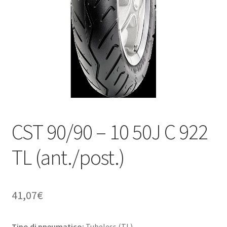
child
CST 90/90 – 10 50J C 922
TL (ant./post.)
41,07
€
Tipo di pneumatico:
Tubeless (TL)