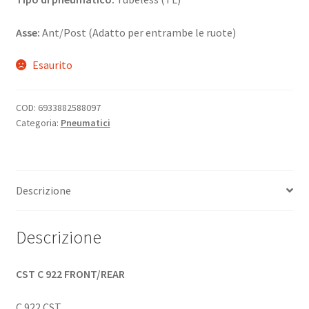
Asse:
Ant/Post (Adatto per entrambe le ruote)
Esaurito
COD:
6933882588097
Categoria:
Pneumatici
Descrizione
Descrizione
CST C 922 FRONT/REAR
C 922 CST