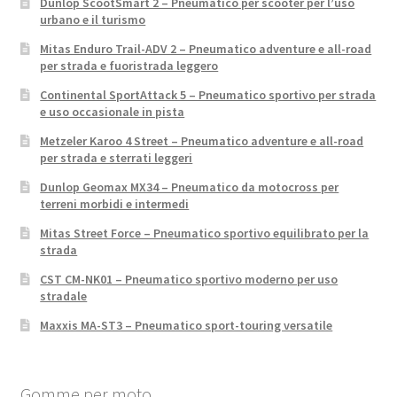
Dunlop ScootSmart 2 – Pneumatico per scooter per l’uso
urbano e il turismo
Mitas Enduro Trail-ADV 2 – Pneumatico adventure e all-road
per strada e fuoristrada leggero
Continental SportAttack 5 – Pneumatico sportivo per strada
e uso occasionale in pista
Metzeler Karoo 4 Street – Pneumatico adventure e all-road
per strada e sterrati leggeri
Dunlop Geomax MX34 – Pneumatico da motocross per
terreni morbidi e intermedi
Mitas Street Force – Pneumatico sportivo equilibrato per la
strada
CST CM-NK01 – Pneumatico sportivo moderno per uso
stradale
Maxxis MA-ST3 – Pneumatico sport-touring versatile
Gomme per moto