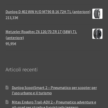
Dunlop D 402 WW H/D MT90 B 16 72H TL (anteriore)
213,33
€
Metzeler Roadtec Z6 120/70 ZR 17 (58W) TL
(anteriore)
95,95
€
Articoli recenti
Dunlop ScootSmart 2 – Pneumatico per scooter per
l’uso urbano e il turismo
Mitas Enduro Trail-ADV 2 – Pneumatico adventure e
all-road per strada e fuoristrada leggero