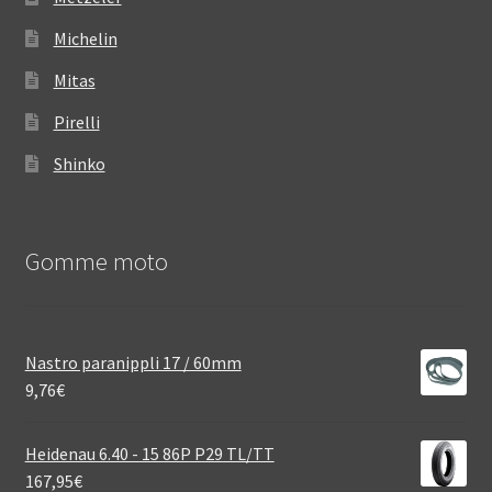
Michelin
Mitas
Pirelli
Shinko
Gomme moto
Nastro paranippli 17 / 60mm
9,76
€
Heidenau 6.40 - 15 86P P29 TL/TT
167,95
€