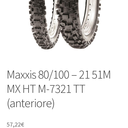
child
Maxxis 80/100 – 21 51M
MX HT M-7321 TT
(anteriore)
57,22
€