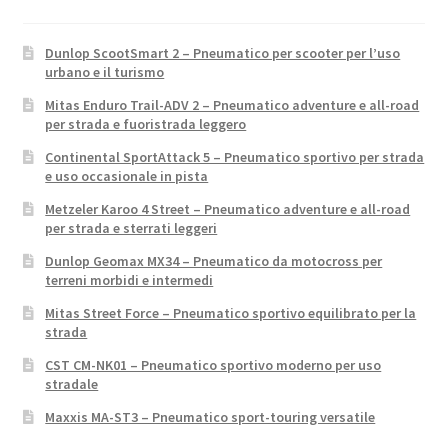
Dunlop ScootSmart 2 – Pneumatico per scooter per l’uso
urbano e il turismo
Mitas Enduro Trail-ADV 2 – Pneumatico adventure e all-road
per strada e fuoristrada leggero
Continental SportAttack 5 – Pneumatico sportivo per strada
e uso occasionale in pista
Metzeler Karoo 4 Street – Pneumatico adventure e all-road
per strada e sterrati leggeri
Dunlop Geomax MX34 – Pneumatico da motocross per
terreni morbidi e intermedi
Mitas Street Force – Pneumatico sportivo equilibrato per la
strada
CST CM-NK01 – Pneumatico sportivo moderno per uso
stradale
Maxxis MA-ST3 – Pneumatico sport-touring versatile