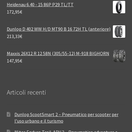
Heidenau 6.40 - 15 86P P29 TL/TT
172,95
€
Dunlop D 402 WW H/D MT90 B 16 72H TL (anteriore)
213,33
€
Maxxis 26X12 R 12 58N (305/55-12) M-918 BIGHORN
147,95
€
Articoli recenti
Dunlop ScootSmart 2 – Pneumatico per scooter per
l’uso urbano e il turismo