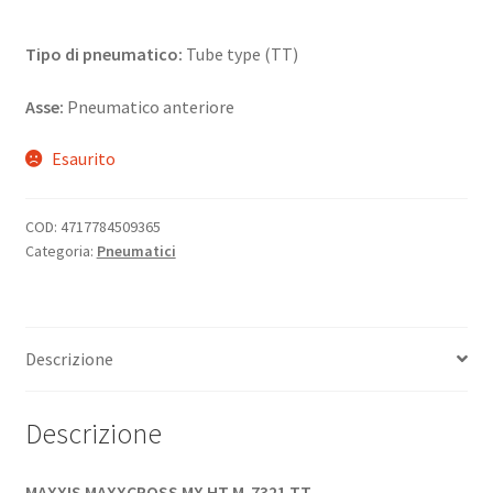
Tipo di pneumatico:
Tube type (TT)
Asse:
Pneumatico anteriore
Esaurito
COD:
4717784509365
Categoria:
Pneumatici
Descrizione
Descrizione
MAXXIS MAXXCROSS MX HT M-7321 TT