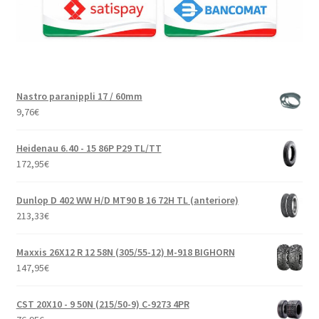
Nastro paranippli 17 / 60mm
9,76
€
Heidenau 6.40 - 15 86P P29 TL/TT
172,95
€
Dunlop D 402 WW H/D MT90 B 16 72H TL (anteriore)
213,33
€
Maxxis 26X12 R 12 58N (305/55-12) M-918 BIGHORN
147,95
€
CST 20X10 - 9 50N (215/50-9) C-9273 4PR