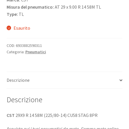
Misura del pneumatico:
AT 29 x 9.00 R 14 58M TL
Type:
TL
Esaurito
COD:
6933882590311
Categoria:
Pneumatici
Descrizione
Descrizione
CST
29X9 R 14 58M (225/80-14) CU58 STAG 8PR
Acquista qui i tuoi pneumatici da moto. Gomme moto online