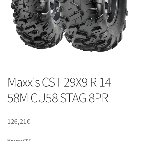
child
Maxxis CST 29X9 R 14
58M CU58 STAG 8PR
126,21
€
Marca:
CST