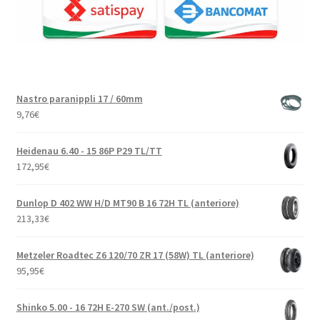
Nastro paranippli 17 / 60mm
9,76
€
Heidenau 6.40 - 15 86P P29 TL/TT
172,95
€
Dunlop D 402 WW H/D MT90 B 16 72H TL (anteriore)
213,33
€
Metzeler Roadtec Z6 120/70 ZR 17 (58W) TL (anteriore)
95,95
€
Shinko 5.00 - 16 72H E-270 SW (ant./post.)