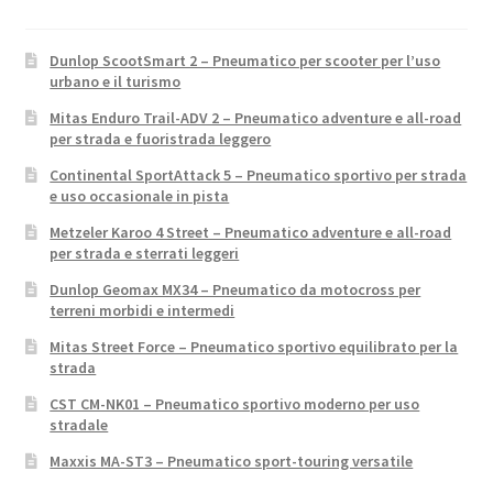
Dunlop ScootSmart 2 – Pneumatico per scooter per l’uso
urbano e il turismo
Mitas Enduro Trail-ADV 2 – Pneumatico adventure e all-road
per strada e fuoristrada leggero
Continental SportAttack 5 – Pneumatico sportivo per strada
e uso occasionale in pista
Metzeler Karoo 4 Street – Pneumatico adventure e all-road
per strada e sterrati leggeri
Dunlop Geomax MX34 – Pneumatico da motocross per
terreni morbidi e intermedi
Mitas Street Force – Pneumatico sportivo equilibrato per la
strada
CST CM-NK01 – Pneumatico sportivo moderno per uso
stradale
Maxxis MA-ST3 – Pneumatico sport-touring versatile