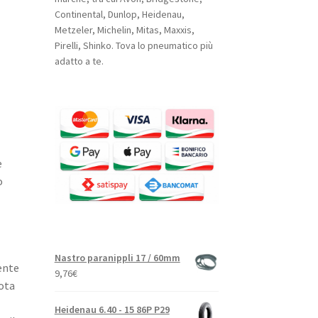
Continental, Dunlop, Heidenau,
Metzeler, Michelin, Mitas, Maxxis,
Pirelli, Shinko. Tova lo pneumatico più
adatto a te.
e
o
Nastro paranippli 17 / 60mm
ente
9,76
€
lota
Heidenau 6.40 - 15 86P P29