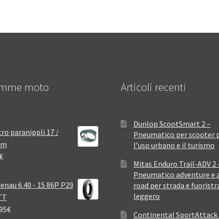
mme moto
Articoli recenti
Dunlop ScootSmart 2 –
ro paranippli 17 /
Pneumatico per scooter 
mm
l’uso urbano e il turismo
€
Mitas Enduro Trail-ADV 2 
Pneumatico adventure e a
enau 6.40 - 15 86P P29
road per strada e fuoristr
leggero
TT
95
€
Continental SportAttack 