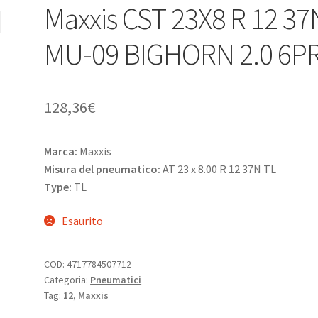
Maxxis CST 23X8 R 12 37
MU-09 BIGHORN 2.0 6P
128,36
€
Marca:
Maxxis
Misura del pneumatico:
AT 23 x 8.00 R 12 37N TL
Type:
TL
Esaurito
COD:
4717784507712
Categoria:
Pneumatici
Tag:
12
,
Maxxis