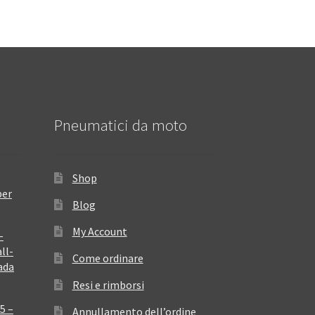
Pneumatici da moto
Shop
per
Blog
My Account
–
ll-
Come ordinare
ada
Resi e rimborsi
5 –
Annullamento dell’ordine