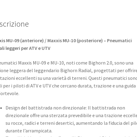
scrizione
is MU-09 (anteriore) / Maxxis MU-10 (posteriore) – Pneumatici
ali leggeri per ATV e UTV
eumatici Maxxis MU-09 e MU-10, noti come Bighorn 2.0, sono una
ione leggera del leggendario Bighorn Radial, progettati per offrir
tazioni eccellenti su una varietà di terreni. Questi pneumatici son
li per i piloti di ATV e UTV che cercano durata, trazione e una guida
ortevole. ​
Design del battistrada non direzionale: Il battistrada non
direzionale offre una sterzata prevedibile e una trazione eccell
su rocce, radici e terreni desertici, aumentando la fiducia del pi
durante l’arrampicata. ​