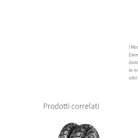
I Ma
Esem
Gato
la m
altri
Prodotti correlati