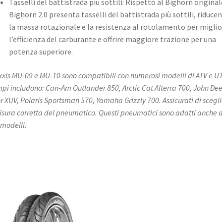
Tasselli del battistrada più sottili: Rispetto al Bighorn originale
Bighorn 2.0 presenta tasselli del battistrada più sottili, riduce
la massa rotazionale e la resistenza al rotolamento per miglio
l’efficienza del carburante e offrire maggiore trazione per una
potenza superiore. ​
xxis MU-09 e MU-10 sono compatibili con numerosi modelli di ATV e UT
pi includono: Can-Am Outlander 850, Arctic Cat Alterra 700, John De
r XUV, Polaris Sportsman 570, Yamaha Grizzly 700. Assicurati di scegl
isura corretta del pneumatico. Questi pneumatici sono adatti anche 
 modelli.​