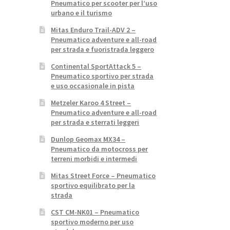
Pneumatico per scooter per l’uso
urbano e il turismo
Mitas Enduro Trail-ADV 2 –
Pneumatico adventure e all-road
per strada e fuoristrada leggero
Continental SportAttack 5 –
Pneumatico sportivo per strada
e uso occasionale in pista
Metzeler Karoo 4 Street –
Pneumatico adventure e all-road
per strada e sterrati leggeri
Dunlop Geomax MX34 –
Pneumatico da motocross per
terreni morbidi e intermedi
Mitas Street Force – Pneumatico
sportivo equilibrato per la
strada
CST CM-NK01 – Pneumatico
sportivo moderno per uso