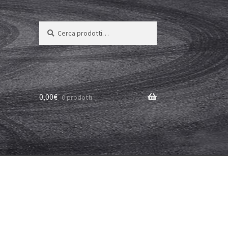
Cerca:
Cerca
0,00
€
0 prodotti