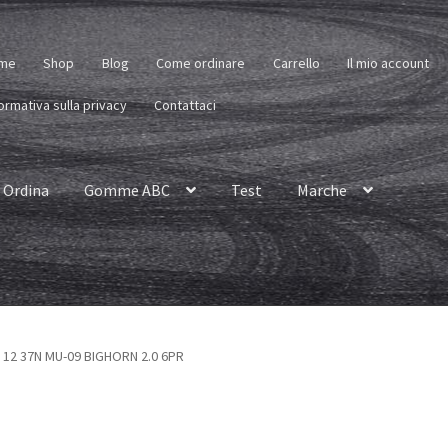
me
Shop
Blog
Come ordinare
Carrello
Il mio account
ormativa sulla privacy
Contattaci
Ordina
Gomme ABC
Test
Marche
R 12 37N MU-09 BIGHORN 2.0 6PR