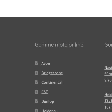
Gomme moto online
Go
Avon
Nast
Bridgestone
60
9,76
Continental
CST
Heid
TL/
Dunlop
167,
Heidenau