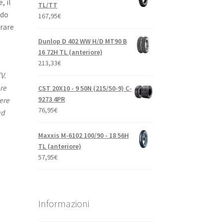
, il
TL/TT
ndo
167,95
€
rare
Dunlop D 402 WW H/D MT90 B
16 72H TL (anteriore)
213,33
€
V.
ere
CST 20X10 - 9 50N (215/50-9) C-
9273 4PR
iere
76,95
€
ad
Maxxis M-6102 100/90 - 18 56H
TL (anteriore)
57,95
€
Informazioni