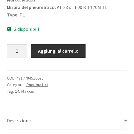
Misura del pneumatico:
AT 28 x 11.00 R 14 70M TL
Type:
TL
2 disponibili
Maxxis
Aggiungi al carrello
28X11
R
14
70M
COD:
4717784510675
Categoria:
Pneumatici
MU-
Tag:
14
,
Maxxis
10
BIGHORN
2.0
6PR
Descrizione
quantità