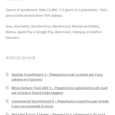
Spese di spedizione: Italia 13,95€ / 2-3 giorni (1-3 pneumatici. Tutti i
prezzi indicati includono l’IVA italiana.
Visa, Visa Debit, Visa Electron, Mastercard, Mastercard Debit,
Klarna, Apple Pay e Google Pay, Bancomat, Satispay e bonifico
bancario.
Articoli recenti
Dunlop ScootSmart 2 – Pneumatico per scooter per l’uso
urbano e il turismo
Mitas Enduro Trail-ADV 2 – Pneumatico adventure e all-road
per strada e fuoristrada leggero
Continental SportAttack 5 – Pneumatico sportivo per strada
e uso occasionale in pista
Metzeler Karoo 4 Street – Pneumatico adventure e all-road