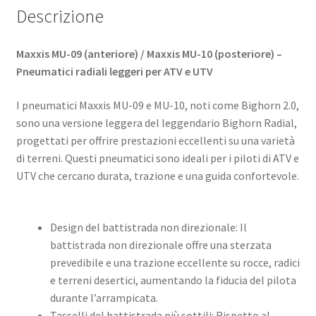
Descrizione
Maxxis MU-09 (anteriore) / Maxxis MU-10 (posteriore) –
Pneumatici radiali leggeri per ATV e UTV
I pneumatici Maxxis MU-09 e MU-10, noti come Bighorn 2.0,
sono una versione leggera del leggendario Bighorn Radial,
progettati per offrire prestazioni eccellenti su una varietà
di terreni. Questi pneumatici sono ideali per i piloti di ATV e
UTV che cercano durata, trazione e una guida confortevole.
Design del battistrada non direzionale: Il
battistrada non direzionale offre una sterzata
prevedibile e una trazione eccellente su rocce, radici
e terreni desertici, aumentando la fiducia del pilota
durante l’arrampicata. ​
Tasselli del battistrada più sottili: Rispetto al