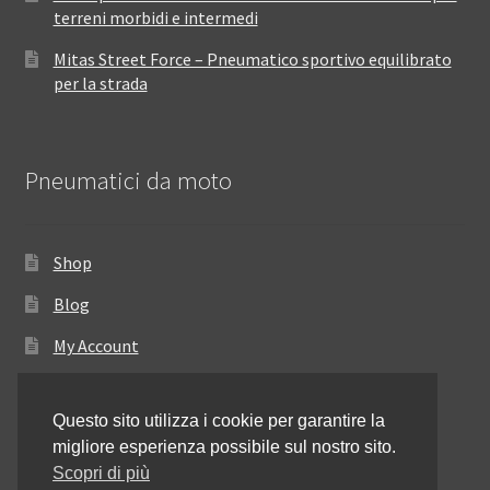
terreni morbidi e intermedi
Mitas Street Force – Pneumatico sportivo equilibrato
per la strada
Pneumatici da moto
Shop
Blog
My Account
Come ordinare
Questo sito utilizza i cookie per garantire la
Resi e rimborsi
migliore esperienza possibile sul nostro sito.
Annullamento dell’ordine
Scopri di più