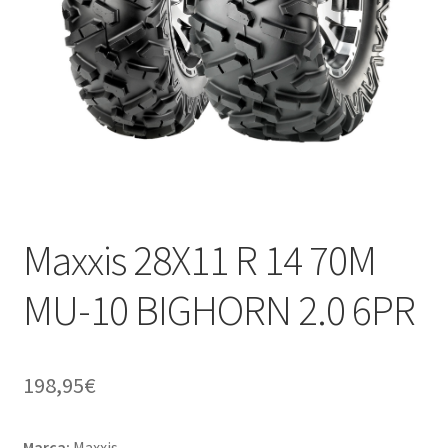
child
Maxxis 28X11 R 14 70M
MU-10 BIGHORN 2.0 6PR
198,95
€
Marca:
Maxxis