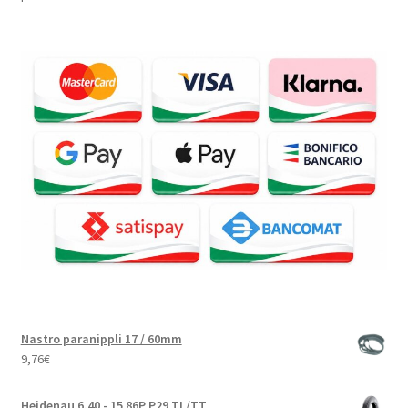
Nastro paranippli 17 / 60mm
9,76
€
Heidenau 6.40 - 15 86P P29 TL/TT