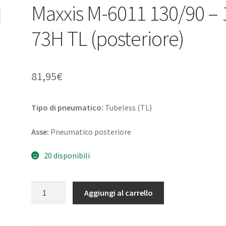
Maxxis M-6011 130/90 – 
73H TL (posteriore)
81,95
€
Tipo di pneumatico:
Tubeless (TL)
Asse:
Pneumatico posteriore
20 disponibili
Maxxis
Aggiungi al carrello
M-
6011
130/90