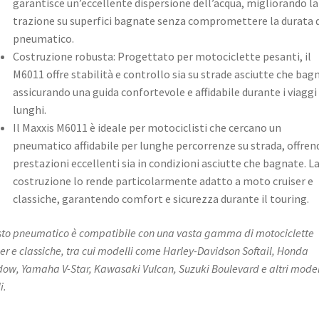
garantisce un’eccellente dispersione dell’acqua, migliorando la
trazione su superfici bagnate senza compromettere la durata 
pneumatico. ​
Costruzione robusta: Progettato per motociclette pesanti, il
M6011 offre stabilità e controllo sia su strade asciutte che bag
assicurando una guida confortevole e affidabile durante i viaggi
lunghi. ​
Il Maxxis M6011 è ideale per motociclisti che cercano un
pneumatico affidabile per lunghe percorrenze su strada, offren
prestazioni eccellenti sia in condizioni asciutte che bagnate. L
costruzione lo rende particolarmente adatto a moto cruiser e
classiche, garantendo comfort e sicurezza durante il touring.
to pneumatico è compatibile con una vasta gamma di motociclette
ser e classiche, tra cui modelli come Harley-Davidson Softail, Honda
ow, Yamaha V-Star, Kawasaki Vulcan, Suzuki Boulevard e altri model
i.