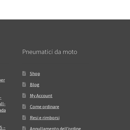
Pneumatici da moto
Shop
per
Blog
My Account
–
ll-
Come ordinare
ada
Resi e rimborsi
5 –
Annullamento dell’ordine