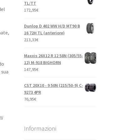
TL/TT
del
172,95
€
Dunlop D 402 WW H/D MT90 B
nate,
16 72H TL (anteriore)
213,33
€
Maxxis 26X12 R 12 58N (305/55-
12) M-918 BIGHORN
do
147,95
€
a sua
CST 20X10 - 9 50N (215/50-9) C-
9273 4PR
76,95
€
li
Informazioni