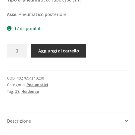
Asse:
Pneumatico posteriore
17 disponibili
Heidenau
Aggiungi al carrello
K
60
5.10
-
COD:
4027694140290
Categoria:
Pneumatici
17
Tag:
17
,
Heidenau
69T
TT
(posteriore)
quantità
Descrizione