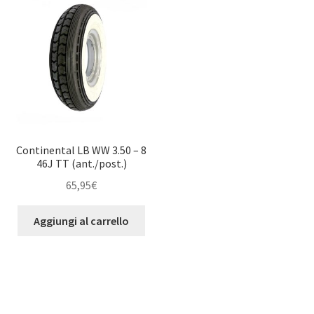
Continental LB WW 3.50 – 8
46J TT (ant./post.)
65,95
€
Aggiungi al carrello