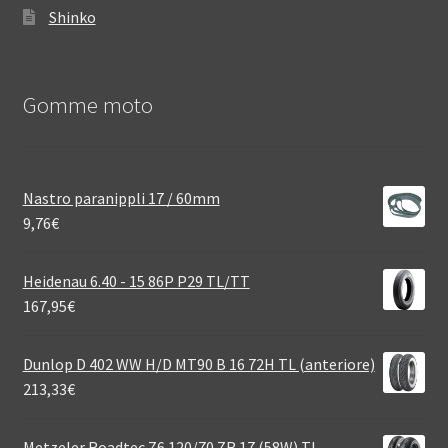
Shinko
Gomme moto
Nastro paranippli 17 / 60mm
9,76
€
Heidenau 6.40 - 15 86P P29 TL/TT
167,95
€
Dunlop D 402 WW H/D MT90 B 16 72H TL (anteriore)
213,33
€
Metzeler Roadtec Z6 120/70 ZR 17 (58W) TL