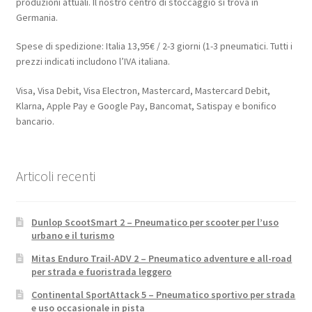
produzioni attuali. Il nostro centro di stoccaggio si trova in
Germania.
Spese di spedizione: Italia 13,95€ / 2-3 giorni (1-3 pneumatici. Tutti i
prezzi indicati includono l’IVA italiana.
Visa, Visa Debit, Visa Electron, Mastercard, Mastercard Debit,
Klarna, Apple Pay e Google Pay, Bancomat, Satispay e bonifico
bancario.
Articoli recenti
Dunlop ScootSmart 2 – Pneumatico per scooter per l’uso
urbano e il turismo
Mitas Enduro Trail-ADV 2 – Pneumatico adventure e all-road
per strada e fuoristrada leggero
Continental SportAttack 5 – Pneumatico sportivo per strada
e uso occasionale in pista