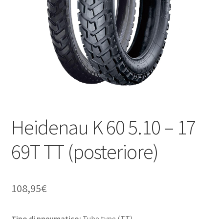
child
Heidenau K 60 5.10 – 17
69T TT (posteriore)
108,95
€
Tipo di pneumatico:
Tube type (TT)