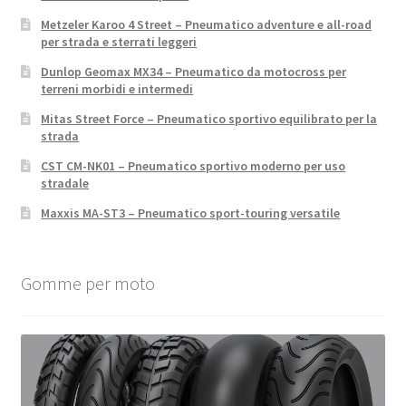
Metzeler Karoo 4 Street – Pneumatico adventure e all-road
per strada e sterrati leggeri
Dunlop Geomax MX34 – Pneumatico da motocross per
terreni morbidi e intermedi
Mitas Street Force – Pneumatico sportivo equilibrato per la
strada
CST CM-NK01 – Pneumatico sportivo moderno per uso
stradale
Maxxis MA-ST3 – Pneumatico sport-touring versatile
Gomme per moto