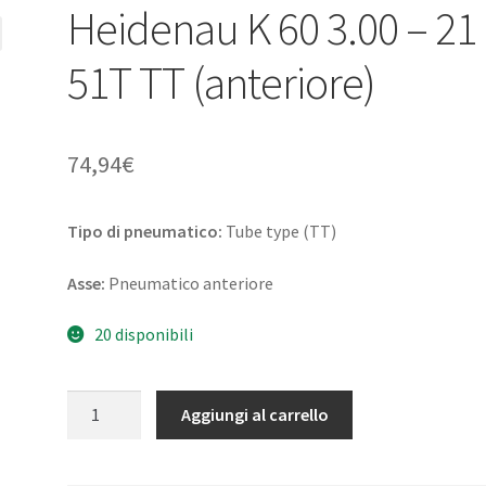
Heidenau K 60 3.00 – 21
51T TT (anteriore)
74,94
€
Tipo di pneumatico:
Tube type (TT)
Asse:
Pneumatico anteriore
20 disponibili
Heidenau
Aggiungi al carrello
K
60
3.00