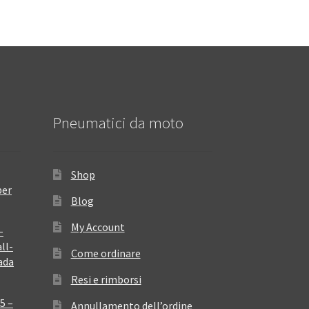
Pneumatici da moto
Shop
per
Blog
My Account
–
ll-
Come ordinare
ada
Resi e rimborsi
5 –
Annullamento dell’ordine