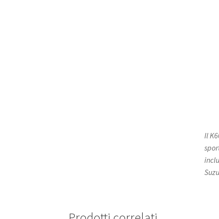
Il K
spor
incl
Suzu
Prodotti correlati