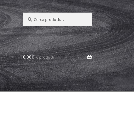
Cerca:
Cerca
0,00
€
0 prodotti