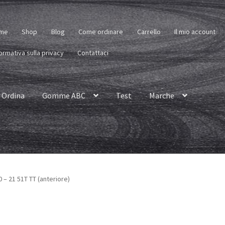
me
Shop
Blog
Come ordinare
Carrello
Il mio account
ormativa sulla privacy
Contattaci
Ordina
Gomme ABC
Test
Marche
 – 21 51T TT (anteriore)