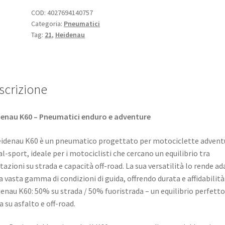
-
COD:
4027694140757
Categoria:
Pneumatici
21
Tag:
21
,
Heidenau
51T
TT
(anteriore)
quantità
scrizione
enau K60 – Pneumatici enduro e adventure
eidenau K60 è un pneumatico progettato per motociclette advent
al-sport, ideale per i motociclisti che cercano un equilibrio tra
tazioni su strada e capacità off-road. La sua versatilità lo rende a
a vasta gamma di condizioni di guida, offrendo durata e affidabilità.
enau K60: 50% su strada / 50% fuoristrada – un equilibrio perfetto
a su asfalto e off-road.