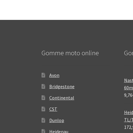
Gomme moto online
Go
Avon
Nast
Bridgestone
60
9,76
Continental
CST
Heid
TL/
Dunlop
172,
Heidenau