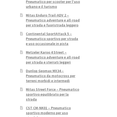
Pneumatico per scooter per l’uso
urbano e il turismo
Mitas Enduro Trail-ADV 2 –
Pneumatico adventure e all-road
per strada e fuoristrada leggero
Continental SportAttack 5 –
Pneumatico sportivo per strada
e uso occasionale in pista
Metzeler Karoo 4 Street –
Pneumatico adventure e all-road
per strada e sterrati leggeri
Dunlop Geomax MX34 –
Pneumatico da motocross per
terreni morbidi e intermedi
Mitas Street Force – Pneumatico
sportivo equilibrato per la
strada
CST CM-NK01 – Pneumatico
sportivo moderno per uso