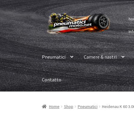
Vai
Vai
ho
alla
al
navigazione
contenuto
Inf
Pneumatici
Camere & nastri
Contatto
Home
Shop
Pneumatici
Heidenau K 60 3.00