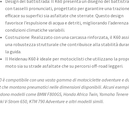
Design del battistrada: Il K60 presenta un disegno del battistr
con tasselli pronunciati, progettato per garantire una trazion
efficace su superfici sia asfaltate che sterrate. Questo design
favorisce l’espulsione di acqua e detriti, migliorando l’aderenza
condizioni climatiche variabili.​
Costruzione: Realizzato con una carcassa rinforzata, il K60 ass
una robustezza strutturale che contribuisce alla stabilità dura
la guida.
Il Heidenau K60 è ideale per motociclisti che utilizzano la prop
moto sia su strade asfaltate che su percorsi off-road leggeri.
60 è compatibile con una vasta gamma di motociclette adventure e d
t che montano pneumatici nelle dimensioni disponibili. Alcuni esempi
udono modelli come BMW F800GS, Honda Africa Twin, Yamaha Tenere
ki V-Strom 650, KTM 790 Adventure e altri modelli simili.