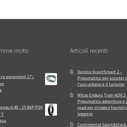
mme moto
Articoli recenti
Dunlop ScootSmart 2 –
ro paranippli 17 /
Pneumatico per scooter 
mm
l’uso urbano e il turismo
€
Mitas Enduro Trail-ADV 2 
Pneumatico adventure e a
enau 6.40 - 15 86P P29
road per strada e fuoristr
leggero
TT
95
€
Continental SportAttack 