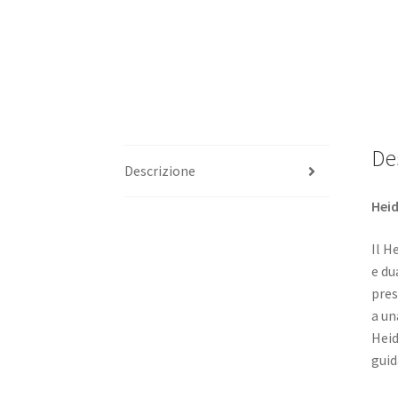
De
Descrizione
Heid
Il H
e du
pres
a un
Heid
guid