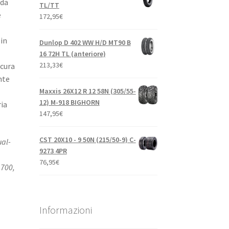
ada
TL/TT
e
172,95
€
 in
Dunlop D 402 WW H/D MT90 B
16 72H TL (anteriore)
213,33
€
icura
nte
Maxxis 26X12 R 12 58N (305/55-
12) M-918 BIGHORN
ria
147,95
€
CST 20X10 - 9 50N (215/50-9) C-
ual-
9273 4PR
76,95
€
 700,
Informazioni