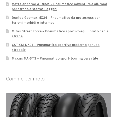
Metzeler Karoo 4 Street – Pneumatico adventure e all-road
per strada e sterrati leggeri
Dunlop Geomax MX34 – Pneumatico da motocross per
terreni morbidi e intermedi
Mitas Street Force – Pneumatico sportivo equilibrato per la
strada
CST CM-NK01 – Pneumatico sportivo moderno per uso
stradale
Maxxis MA-ST3 – Pneumatico sport-touring versatile
Gomme per moto