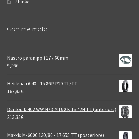
Shinko
Gomme moto
Nastro paranippli 17 / 60mm
9,76
€
Heidenau 6.40 - 15 86P P29 TL/TT
167,95
€
Dunlop D 402 WW H/D MT90 B 16 72H TL (anteriore)
213,33
€
Maxxis M-6006 130/80 - 17 65S TT (posteriore)