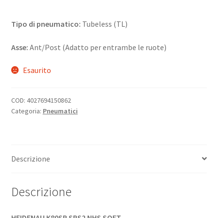
Tipo di pneumatico:
Tubeless (TL)
Asse:
Ant/Post (Adatto per entrambe le ruote)
Esaurito
COD:
4027694150862
Categoria:
Pneumatici
Descrizione
Descrizione
HEIDENAU K80SR SRS2 NHS SOFT