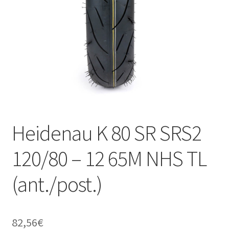
child
Heidenau K 80 SR SRS2
120/80 – 12 65M NHS TL
(ant./post.)
82,56
€