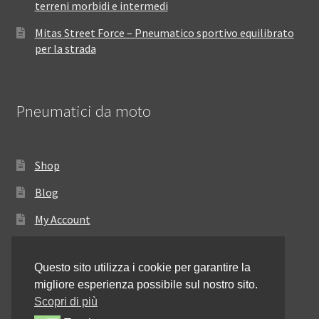
terreni morbidi e intermedi
Mitas Street Force – Pneumatico sportivo equilibrato
per la strada
Pneumatici da moto
Shop
Blog
My Account
Come ordinare
Questo sito utilizza i cookie per garantire la
Resi e rimborsi
migliore esperienza possibile sul nostro sito.
Annullamento dell’ordine
Scopri di più