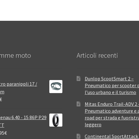
mme moto
Articoli recenti
Dunlop ScootSmart 2 –
ro paranippli 17 /
Pneumatico per scooter 
mm
l’uso urbano e il turismo
€
Mitas Enduro Trail-ADV 2 
Pneumatico adventure e a
enau 6.40 - 15 86P P29
road per strada e fuoristr
leggero
TT
95
€
Continental SportAttack 