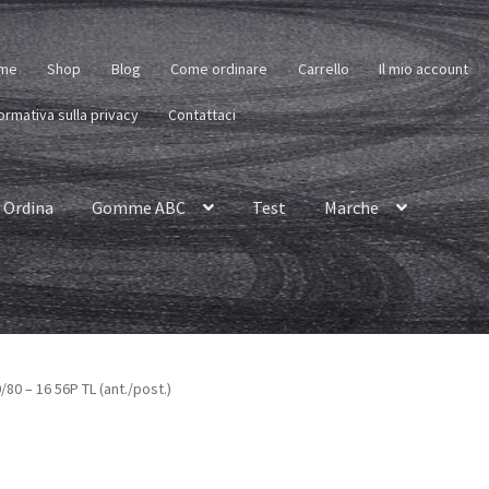
me
Shop
Blog
Come ordinare
Carrello
Il mio account
ormativa sulla privacy
Contattaci
Ordina
Gomme ABC
Test
Marche
80 – 16 56P TL (ant./post.)