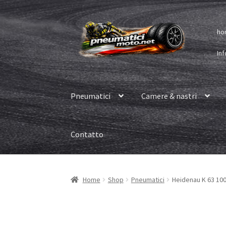
Vai
Vai
ho
alla
al
navigazione
contenuto
Inf
Pneumatici
Camere & nastri
Contatto
Home
Shop
Pneumatici
Heidenau K 63 100/