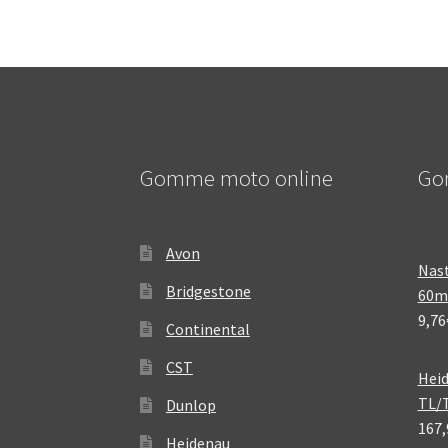
Gomme moto online
Go
Avon
Nast
Bridgestone
60
9,76
Continental
CST
Heid
TL/
Dunlop
167,
Heidenau