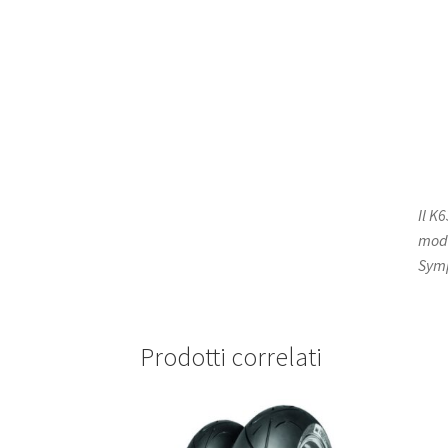
Il K
mode
Symp
Prodotti correlati