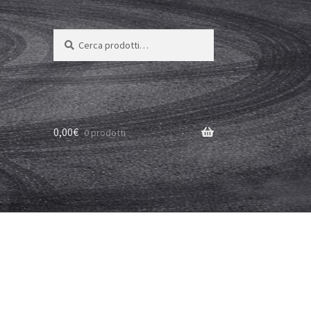
Cerca:
Cerca
0,00
€
0 prodotti