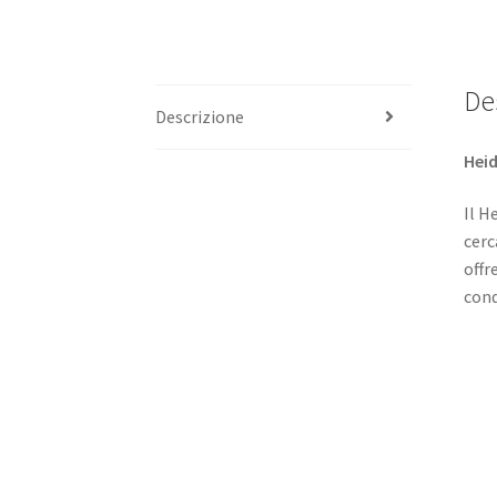
De
Descrizione
Heid
Il H
cerc
offr
cond