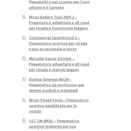
Pneumatico per scooter per l’uso
urbano e il turismo
Mitas Enduro Trail-ADV 2 –
Pneumatico adventure e all-road
per strada e fuoristrada leggero
Continental SportAttack 5 –
Pneumatico sportivo per strada
e uso occasionale in pista
Metzeler Karoo 4 Street –
Pneumatico adventure e all-road
per strada e sterrati leggeri
Dunlop Geomax MX34 –
Pneumatico da motocross per
terreni morbidi e intermedi
Mitas Street Force – Pneumatico
sportivo equilibrato per la
strada
CST CM-NK01 – Pneumatico
sportivo moderno per uso