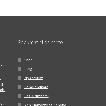
Pneumatici da moto
Shop
per
Blog
My Account
–
ll-
Come ordinare
ada
Resi e rimborsi
5 –
Annullamento dell’ordine