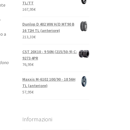
TL/TT
nte
167,95
€
o
Dunlop D 402 WW H/D MT90 B
16 72H TL (anteriore)
to a
213,33
€
CST 20X10 - 9 50N (215/50-9) C-
9273 4PR
udono
76,95
€
Maxxis M-6102 100/90 - 18 56H
TL (anteriore)
57,95
€
Informazioni