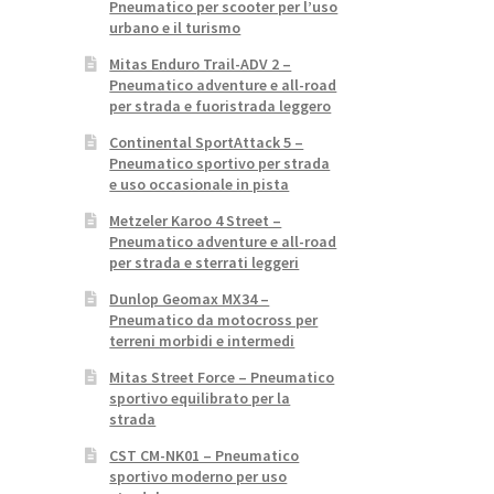
Pneumatico per scooter per l’uso
urbano e il turismo
Mitas Enduro Trail-ADV 2 –
Pneumatico adventure e all-road
per strada e fuoristrada leggero
Continental SportAttack 5 –
Pneumatico sportivo per strada
e uso occasionale in pista
Metzeler Karoo 4 Street –
Pneumatico adventure e all-road
per strada e sterrati leggeri
Dunlop Geomax MX34 –
Pneumatico da motocross per
terreni morbidi e intermedi
Mitas Street Force – Pneumatico
sportivo equilibrato per la
strada
CST CM-NK01 – Pneumatico
sportivo moderno per uso