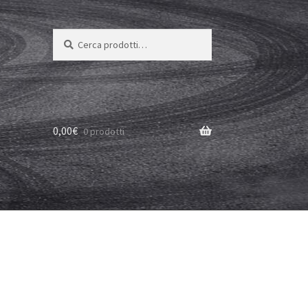
Cerca:
Cerca
0,00
€
0 prodotti