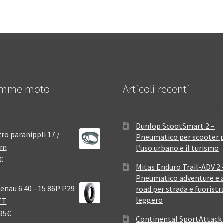
mme moto
Articoli recenti
Dunlop ScootSmart 2 –
ro paranippli 17 /
Pneumatico per scooter 
mm
l’uso urbano e il turismo
€
Mitas Enduro Trail-ADV 2 
Pneumatico adventure e a
enau 6.40 - 15 86P P29
road per strada e fuoristr
leggero
TT
95
€
Continental SportAttack 