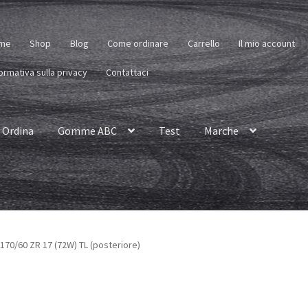
me
Shop
Blog
Come ordinare
Carrello
Il mio account
ormativa sulla privacy
Contattaci
Ordina
Gomme ABC
Test
Marche
I 170/60 ZR 17 (72W) TL (posteriore)