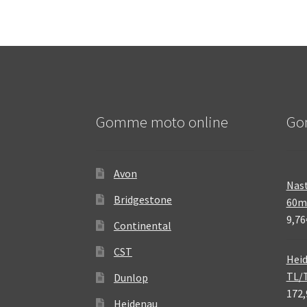
Gomme moto online
Go
Avon
Nast
Bridgestone
60
9,76
Continental
CST
Heid
TL/
Dunlop
172,
Heidenau