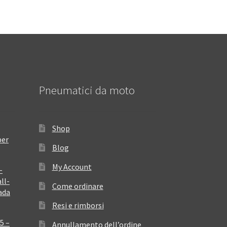
Pneumatici da moto
Shop
per
Blog
My Account
–
ll-
Come ordinare
ada
Resi e rimborsi
5 –
Annullamento dell’ordine