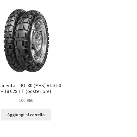
inental TKC 80 (M+S) Rf. 3.50
– 18 62S TT (posteriore)
100,96
€
Aggiungi al carrello