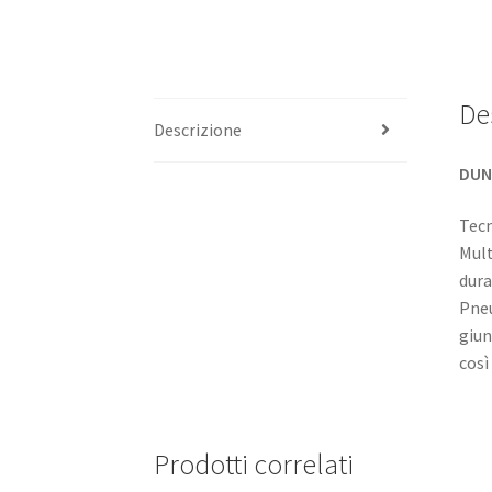
De
Descrizione
DUNL
Tecn
Mult
dura
Pneu
giun
così
Prodotti correlati