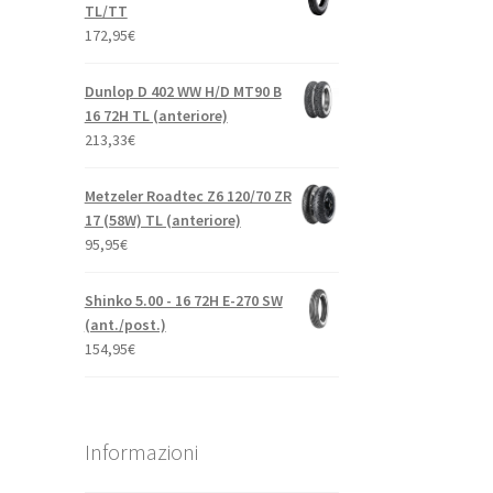
TL/TT
172,95
€
Dunlop D 402 WW H/D MT90 B
16 72H TL (anteriore)
213,33
€
Metzeler Roadtec Z6 120/70 ZR
17 (58W) TL (anteriore)
95,95
€
Shinko 5.00 - 16 72H E-270 SW
(ant./post.)
154,95
€
Informazioni