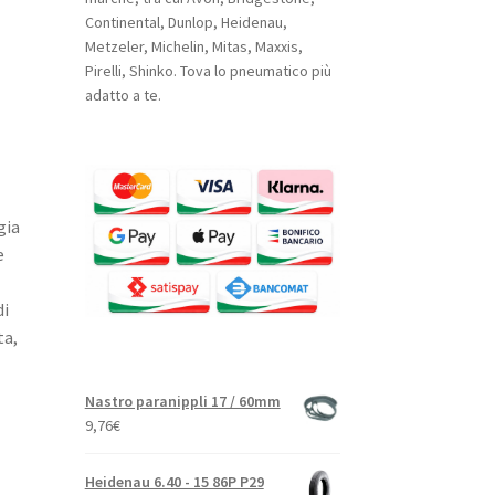
Continental, Dunlop, Heidenau,
Metzeler, Michelin, Mitas, Maxxis,
Pirelli, Shinko. Tova lo pneumatico più
adatto a te.
gia
e
di
ta,
Nastro paranippli 17 / 60mm
9,76
€
Heidenau 6.40 - 15 86P P29