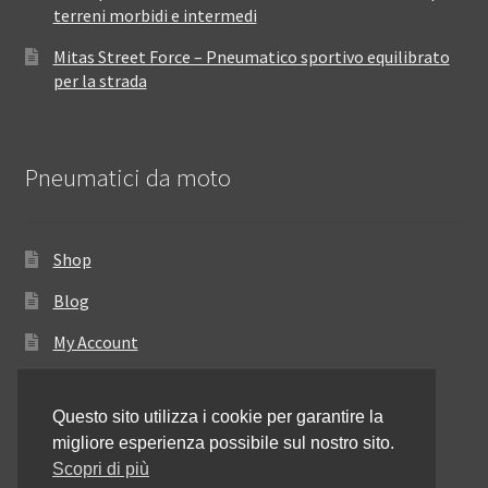
terreni morbidi e intermedi
Mitas Street Force – Pneumatico sportivo equilibrato
per la strada
Pneumatici da moto
Shop
Blog
My Account
Come ordinare
Questo sito utilizza i cookie per garantire la
Resi e rimborsi
migliore esperienza possibile sul nostro sito.
Annullamento dell’ordine
Scopri di più