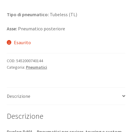
Tipo di pneumatico:
Tubeless (TL)
Asse:
Pneumatico posteriore
Esaurito
COD:
5452000740144
Categoria:
Pneumatici
Descrizione
Descrizione
Dunlop D401 – Pneumatici per cruiser, touring e custom