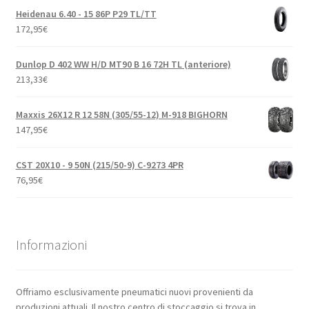
Heidenau 6.40 - 15 86P P29 TL/TT
172,95
€
Dunlop D 402 WW H/D MT90 B 16 72H TL (anteriore)
213,33
€
Maxxis 26X12 R 12 58N (305/55-12) M-918 BIGHORN
147,95
€
CST 20X10 - 9 50N (215/50-9) C-9273 4PR
76,95
€
Informazioni
Offriamo esclusivamente pneumatici nuovi provenienti da
produzioni attuali. Il nostro centro di stoccaggio si trova in