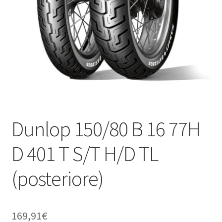
child
Dunlop 150/80 B 16 77H
D 401 T S/T H/D TL
(posteriore)
169,91
€