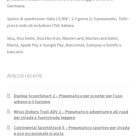
Germania.
Spese di spedizione: Italia 13,95€ / 2-3 giorni (1-3 pneumatici. Tutti i
prezzi indicati includono l’IVA italiana.
Visa, Visa Debit, Visa Electron, Mastercard, Mastercard Debit,
Klarna, Apple Pay e Google Pay, Bancomat, Satispay e bonifico
bancario.
Articoli recenti
Dunlop ScootSmart 2 – Pneumatico per scooter per l’uso
urbano e il turismo
Mitas Enduro Trail-ADV 2 – Pneumatico adventure e all-road
per strada e fuoristrada leggero
Continental SportAttack 5 – Pneumatico sportivo per strada
e uso occasionale in pista