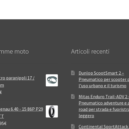
mme moto
Articoli recenti
Dunlop ScootSmart 2 –
ro paranippli 17 /
Pneumatico per scooter 
mm
l’uso urbano e il turismo
€
Mitas Enduro Trail-ADV 2 
Pneumatico adventure e a
enau 6.40 - 15 86P P29
road per strada e fuoristr
leggero
TT
95
€
Continental SportAttack 