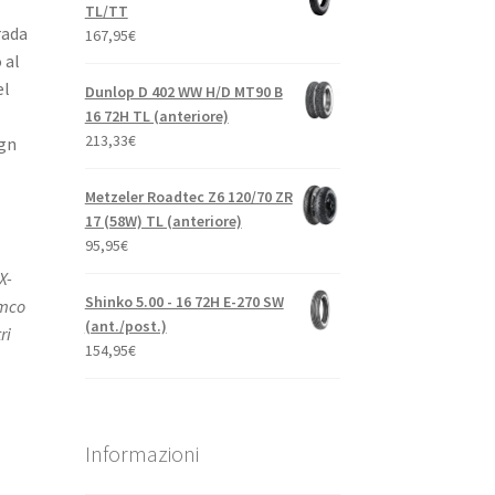
TL/TT
rada
167,95
€
 al
el
Dunlop D 402 WW H/D MT90 B
16 72H TL (anteriore)
213,33
€
ign
Metzeler Roadtec Z6 120/70 ZR
17 (58W) TL (anteriore)
95,95
€
X-
Shinko 5.00 - 16 72H E-270 SW
ymco
(ant./post.)
ri
154,95
€
Informazioni