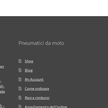
Pneumatici da moto
Shop
per
Blog
My Account
–
ll-
Come ordinare
ada
Resi e rimborsi
5 –
Annullamento dell’ordine