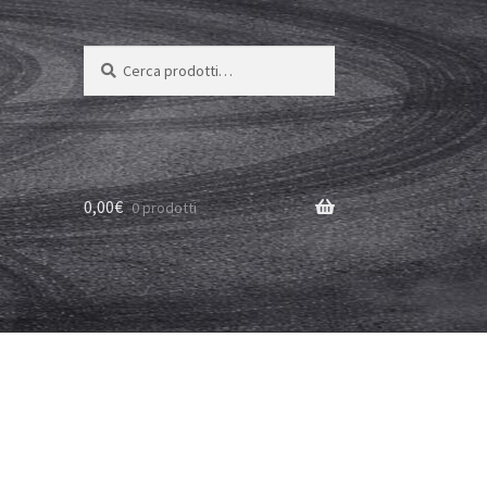
Cerca:
Cerca
0,00
€
0 prodotti