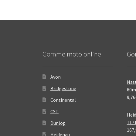
Gomme moto online
Go
Avon
Nast
Bridgestone
60
9,76
Continental
CST
Heid
TL/
Dunlop
167,
Heidenau