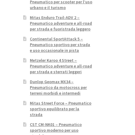
Pneumatico per scooter per l’uso
urbano e il turismo
Mitas Enduro Trail-ADV 2 –
Pneumatico adventure e all-road
per strada e fuoristrada leggero
Continental SportAttack 5 –
Pneumatico sportivo per strada
e uso occasionale in pista
Metzeler Karoo 4 Street –
Pneumatico adventure e all-road
per strada e sterrati leggeri
Dunlop Geomax MX34 –
Pneumatico da motocross per
terreni morbidi e intermedi
Mitas Street Force – Pneumatico
sportivo equilibrato per la
strada
CST CM-NK01 – Pneumatico
sportivo moderno per uso