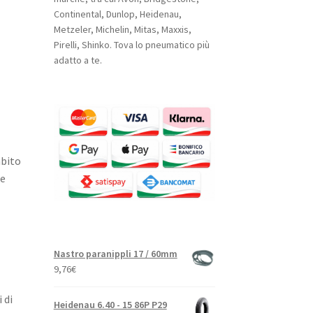
Continental, Dunlop, Heidenau,
Metzeler, Michelin, Mitas, Maxxis,
Pirelli, Shinko. Tova lo pneumatico più
adatto a te.
mbito
ce
Nastro paranippli 17 / 60mm
9,76
€
 di
Heidenau 6.40 - 15 86P P29