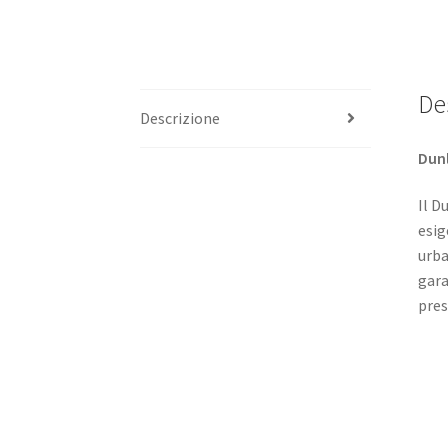
De
Descrizione
Dunl
Il D
esig
urba
gara
pres