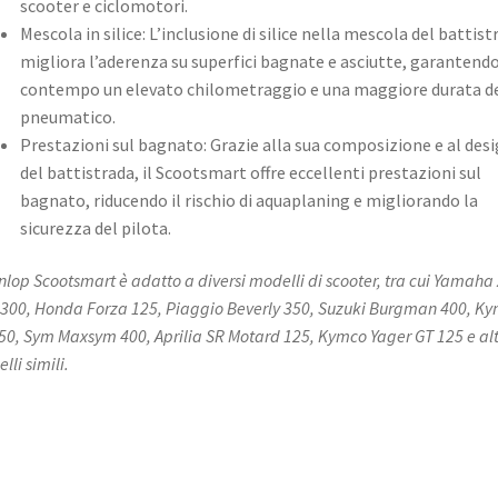
scooter e ciclomotori. ​
Mescola in silice: L’inclusione di silice nella mescola del battist
migliora l’aderenza su superfici bagnate e asciutte, garantendo
contempo un elevato chilometraggio e una maggiore durata d
pneumatico. ​
Prestazioni sul bagnato: Grazie alla sua composizione e al des
del battistrada, il Scootsmart offre eccellenti prestazioni sul
bagnato, riducendo il rischio di aquaplaning e migliorando la
sicurezza del pilota. ​
unlop Scootsmart è adatto a diversi modelli di scooter, tra cui Yamaha 
300, Honda Forza 125, Piaggio Beverly 350, Suzuki Burgman 400, K
50, Sym Maxsym 400, Aprilia SR Motard 125, Kymco Yager GT 125 e alt
lli simili.