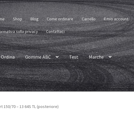
me
Shop
Blog
Come ordinare
Carrello
Il mio account
ormativa sulla privacy
Contattaci
Ordina
Gomme ABC
Test
Marche
 150/70 – 13 64S TL (posteriore)