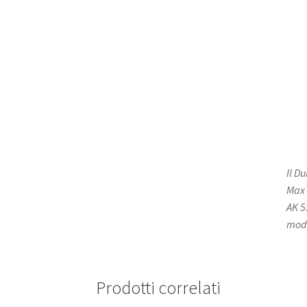
Il D
Max 
AK 5
mode
Prodotti correlati