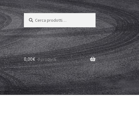
Cerca:
Cerca
0,00
€
0 prodotti