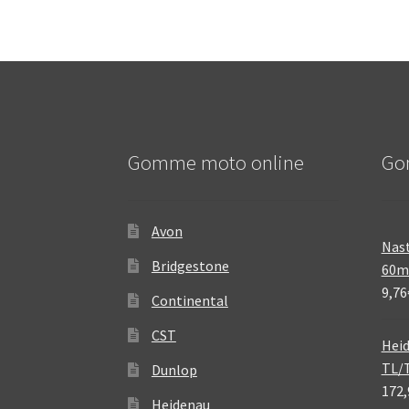
Gomme moto online
Go
Avon
Nast
Bridgestone
60
9,76
Continental
CST
Heid
TL/
Dunlop
172,
Heidenau