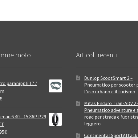
mme moto
Articoli recenti
Dunlop ScootSmart 2 –
ro paranippli 17 /
Pneumatico per scooter 
mm
l’uso urbano e il turismo
€
Mitas Enduro Trail-ADV 2 
Pneumatico adventure e a
enau 6.40 - 15 86P P29
road per strada e fuoristr
leggero
TT
95
€
Continental SportAttack 