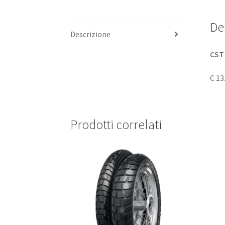
De
Descrizione
CST
C 13
Prodotti correlati