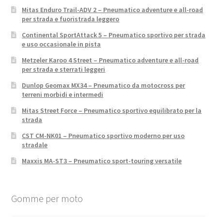
Mitas Enduro Trail-ADV 2 – Pneumatico adventure e all-road
per strada e fuoristrada leggero
Continental SportAttack 5 – Pneumatico sportivo per strada
e uso occasionale in pista
Metzeler Karoo 4 Street – Pneumatico adventure e all-road
per strada e sterrati leggeri
Dunlop Geomax MX34 – Pneumatico da motocross per
terreni morbidi e intermedi
Mitas Street Force – Pneumatico sportivo equilibrato per la
strada
CST CM-NK01 – Pneumatico sportivo moderno per uso
stradale
Maxxis MA-ST3 – Pneumatico sport-touring versatile
Gomme per moto