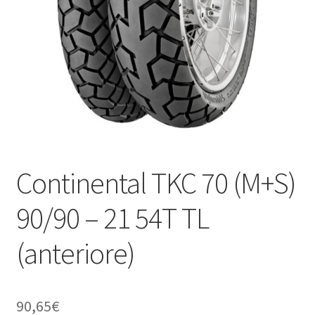
child
Continental TKC 70 (M+S)
90/90 – 21 54T TL
(anteriore)
90,65
€