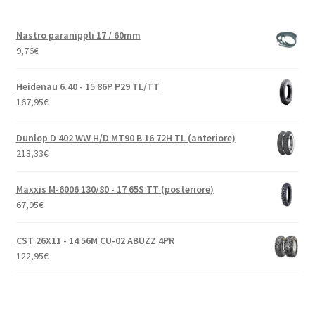
Nastro paranippli 17 / 60mm
9,76
€
Heidenau 6.40 - 15 86P P29 TL/TT
167,95
€
Dunlop D 402 WW H/D MT90 B 16 72H TL (anteriore)
213,33
€
Maxxis M-6006 130/80 - 17 65S TT (posteriore)
67,95
€
CST 26X11 - 14 56M CU-02 ABUZZ 4PR
122,95
€