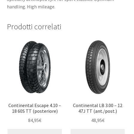
handling. High mileage.
Prodotti correlati
Continental Escape 4.10 –
Continental LB 3.00 – 12
18 60S TT (posteriore)
47J TT (ant./post.)
84,95
€
48,95
€