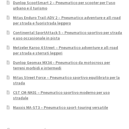
Dunlop ScootSmart 2 – Pneumatico per scooter per l’uso
urbano e il turismo
Mitas Enduro Trail-ADV 2 – Pneumatico adventure e all-road
per strada e fuoristrada leggero
Continental SportAttack 5 – Pneumatico sportivo per strada
e uso occasionale in pista
Metzeler Karoo 4 Street – Pneumatico adventure e all-road
per strada e sterrati leggeri
Dunlop Geomax MX34 – Pneumatico da motocross per
terreni morbidi e intermedi
Mitas Street Force – Pneumatico sportivo equilibrato per la
strada
CST CM-NK01 – Pneumatico sportivo moderno per uso
stradale
Maxxis MA-ST3 – Pneumatico sport-touring versatile