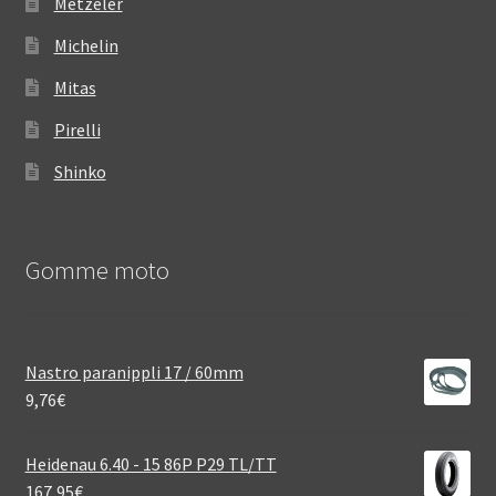
Metzeler
Michelin
Mitas
Pirelli
Shinko
Gomme moto
Nastro paranippli 17 / 60mm
9,76
€
Heidenau 6.40 - 15 86P P29 TL/TT
167,95
€