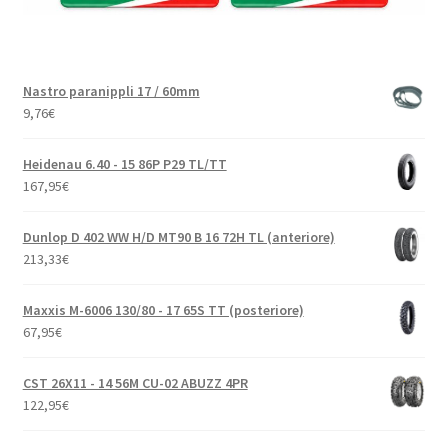
Nastro paranippli 17 / 60mm
9,76
€
Heidenau 6.40 - 15 86P P29 TL/TT
167,95
€
Dunlop D 402 WW H/D MT90 B 16 72H TL (anteriore)
213,33
€
Maxxis M-6006 130/80 - 17 65S TT (posteriore)
67,95
€
CST 26X11 - 14 56M CU-02 ABUZZ 4PR
122,95
€