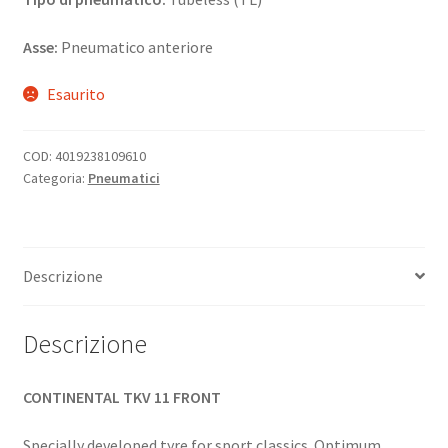
Asse:
Pneumatico anteriore
Esaurito
COD:
4019238109610
Categoria:
Pneumatici
Descrizione
Descrizione
CONTINENTAL TKV 11 FRONT
Specially developed tyre for sport classics. Optimum