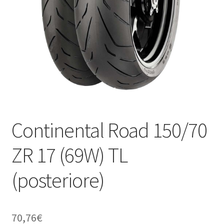
child
Continental Road 150/70
ZR 17 (69W) TL
(posteriore)
70,76
€