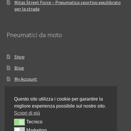
Mitas Street Force – Pneumatico sportivo equilibrato
per la strada
Pneumatici da moto
Shop
Blog
My Account
Come ordinare
Questo sito utilizza i cookie per garantire la
Resi e rimborsi
migliore esperienza possibile sul nostro sito.
Annullamento dell’ordine
Scopri di più
Tecnico
Tecnico
Informativa sulla privacy
Marketing
Marketing