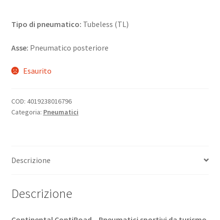
Tipo di pneumatico:
Tubeless (TL)
Asse:
Pneumatico posteriore
Esaurito
COD:
4019238016796
Categoria:
Pneumatici
Descrizione
Descrizione
Continental ContiRoad – Pneumatici sportivi da turismo