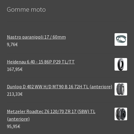
Gomme moto
Nastro paranippli 17 / 60mm
9,76
€
Heidenau 6.40 - 15 86P P29 TL/TT
167,95
€
Dunlop D 402 WW H/D MT90 B 16 72H TL (anteriore)
213,33
€
Metzeler Roadtec Z6 120/70 ZR 17 (58W) TL
(anteriore)
95,95
€