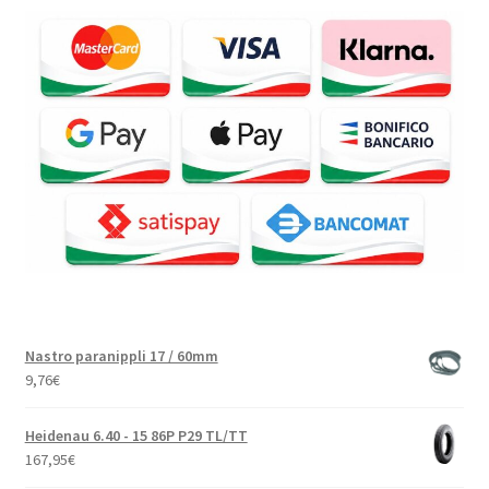
Nastro paranippli 17 / 60mm
9,76
€
Heidenau 6.40 - 15 86P P29 TL/TT
167,95
€