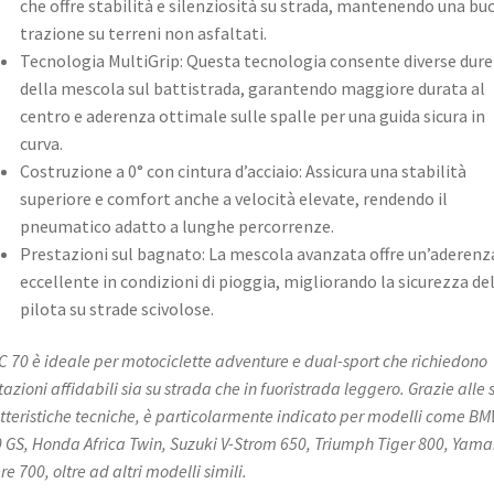
che offre stabilità e silenziosità su strada, mantenendo una bu
trazione su terreni non asfaltati. ​
Tecnologia MultiGrip: Questa tecnologia consente diverse dur
della mescola sul battistrada, garantendo maggiore durata al
centro e aderenza ottimale sulle spalle per una guida sicura in
curva. ​
Costruzione a 0° con cintura d’acciaio: Assicura una stabilità
superiore e comfort anche a velocità elevate, rendendo il
pneumatico adatto a lunghe percorrenze. ​
Prestazioni sul bagnato: La mescola avanzata offre un’aderenz
eccellente in condizioni di pioggia, migliorando la sicurezza de
pilota su strade scivolose. ​
KC 70 è ideale per motociclette adventure e dual-sport che richiedono
tazioni affidabili sia su strada che in fuoristrada leggero. Grazie alle 
tteristiche tecniche, è particolarmente indicato per modelli come B
 GS, Honda Africa Twin, Suzuki V-Strom 650, Triumph Tiger 800, Yam
e 700, oltre ad altri modelli simili.