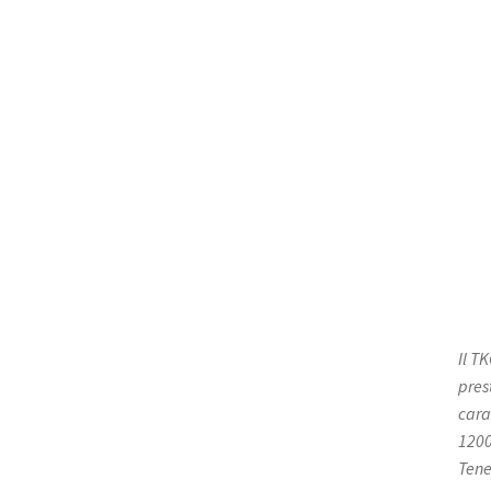
Il T
pres
cara
1200
Tener