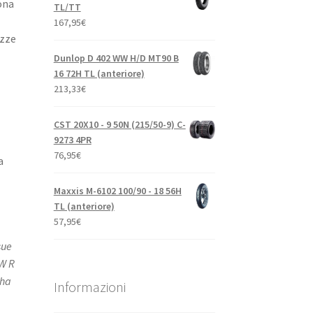
ona
TL/TT
167,95
€
ezze
Dunlop D 402 WW H/D MT90 B
16 72H TL (anteriore)
213,33
€
CST 20X10 - 9 50N (215/50-9) C-
9273 4PR
76,95
€
a
l
Maxxis M-6102 100/90 - 18 56H
TL (anteriore)
57,95
€
sue
MW R
aha
Informazioni