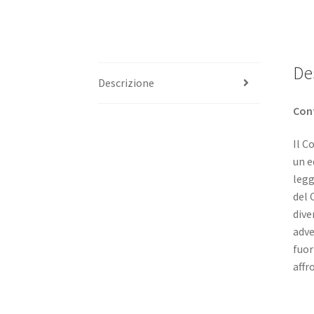
De
Descrizione
Cont
Il C
un e
legg
del 
dive
adve
fuor
affr