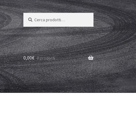
Cerca:
Cerca
0,00
€
0 prodotti