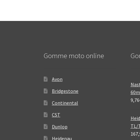
Gomme moto online
Go
Avon
Nast
Bridgestone
60
9,76
Continental
CST
Heid
TL/
Dunlop
167,
Heidenau