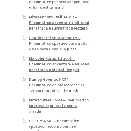
Pneumatico per scooter per l’uso
urbano e il turismo
Mitas Enduro Trail-ADV 2 –
Pneumatico adventure e all-road
per strada e fuoristrada leggero
Continental SportAttack 5 –
Pneumatico sportivo per strada
e uso occasionale in pista
Metzeler Karoo 4 Street –
Pneumatico adventure e all-road
per strada e sterrati leggeri
Dunlop Geomax MX34 –
Pneumatico da motocross per
terreni morbidi e intermedi
Mitas Street Force – Pneumatico
sportivo equilibrato per la
strada
CST CM-NK01 – Pneumatico
sportivo moderno per uso