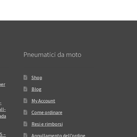
Pneumatici da moto
Shop
per
Blog
My Account
–
ll-
Come ordinare
ada
Resi e rimborsi
5 –
Annullamento dell’ordine