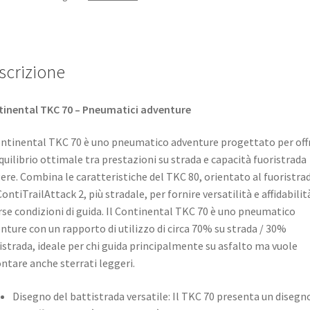
scrizione
inental TKC 70 – Pneumatici adventure
ontinental TKC 70 è uno pneumatico adventure progettato per offr
quilibrio ottimale tra prestazioni su strada e capacità fuoristrada
ere. Combina le caratteristiche del TKC 80, orientato al fuoristrad
ContiTrailAttack 2, più stradale, per fornire versatilità e affidabilit
rse condizioni di guida. ​Il Continental TKC 70 è uno pneumatico
nture con un rapporto di utilizzo di circa 70% su strada / 30%
istrada, ideale per chi guida principalmente su asfalto ma vuole
ontare anche sterrati leggeri.
Disegno del battistrada versatile: Il TKC 70 presenta un disegn