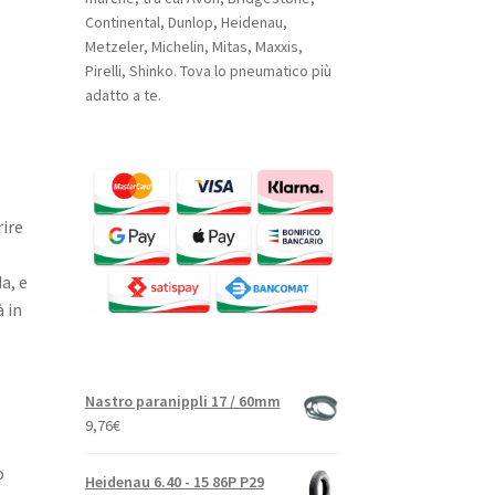
Continental, Dunlop, Heidenau,
Metzeler, Michelin, Mitas, Maxxis,
Pirelli, Shinko. Tova lo pneumatico più
adatto a te.
ire
a, e
à in
Nastro paranippli 17 / 60mm
9,76
€
o
Heidenau 6.40 - 15 86P P29