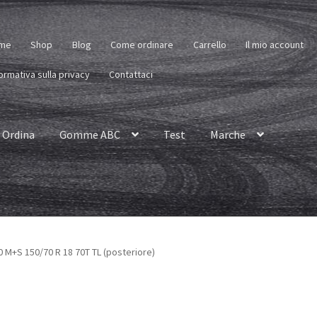
me
Shop
Blog
Come ordinare
Carrello
Il mio account
ormativa sulla privacy
Contattaci
Ordina
Gomme ABC
Test
Marche
0 M+S 150/70 R 18 70T TL (posteriore)