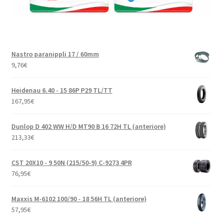
Nastro paranippli 17 / 60mm
9,76
€
Heidenau 6.40 - 15 86P P29 TL/TT
167,95
€
Dunlop D 402 WW H/D MT90 B 16 72H TL (anteriore)
213,33
€
CST 20X10 - 9 50N (215/50-9) C-9273 4PR
76,95
€
Maxxis M-6102 100/90 - 18 56H TL (anteriore)
57,95
€