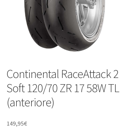
child
Continental RaceAttack 2
Soft 120/70 ZR 17 58W TL
(anteriore)
149,95
€