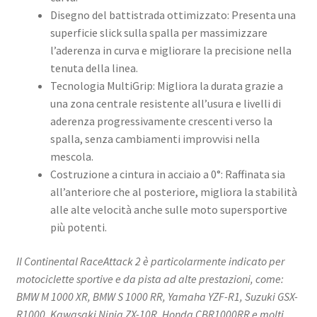
Disegno del battistrada ottimizzato: Presenta una
superficie slick sulla spalla per massimizzare
l’aderenza in curva e migliorare la precisione nella
tenuta della linea. ​
Tecnologia MultiGrip: Migliora la durata grazie a
una zona centrale resistente all’usura e livelli di
aderenza progressivamente crescenti verso la
spalla, senza cambiamenti improvvisi nella
mescola. ​
Costruzione a cintura in acciaio a 0°: Raffinata sia
all’anteriore che al posteriore, migliora la stabilità
alle alte velocità anche sulle moto supersportive
più potenti. ​
Il Continental RaceAttack 2 è particolarmente indicato per
motociclette sportive e da pista ad alte prestazioni, come:​
BMW M 1000 XR, BMW S 1000 RR, Yamaha YZF-R1, Suzuki GSX-
R1000, Kawasaki Ninja ZX-10R, Honda CBR1000RR​ e molti