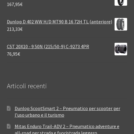
167,95
€
Dunlop D 402 WW H/D MT90 B 16 72H TL (anteriore)
213,33
€
CST 20X10 - 9 50N (215/50-9) C-9273 4PR
76,95
€
Articoli recenti
Dunlop ScootSmart 2 – Pneumatico per scooter per
l’uso urbano e il turismo
Mitas Enduro Trail-ADV 2 – Pneumatico adventure e
all-road per strada e fuoristrada leggero