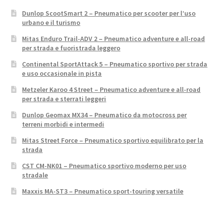
Dunlop ScootSmart 2 – Pneumatico per scooter per l’uso
urbano e il turismo
Mitas Enduro Trail-ADV 2 – Pneumatico adventure e all-road
per strada e fuoristrada leggero
Continental SportAttack 5 – Pneumatico sportivo per strada
e uso occasionale in pista
Metzeler Karoo 4 Street – Pneumatico adventure e all-road
per strada e sterrati leggeri
Dunlop Geomax MX34 – Pneumatico da motocross per
terreni morbidi e intermedi
Mitas Street Force – Pneumatico sportivo equilibrato per la
strada
CST CM-NK01 – Pneumatico sportivo moderno per uso
stradale
Maxxis MA-ST3 – Pneumatico sport-touring versatile