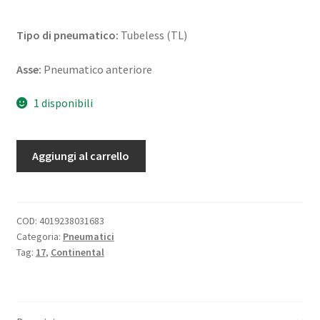
Tipo di pneumatico:
Tubeless (TL)
Asse:
Pneumatico anteriore
1 disponibili
Continental
Aggiungi al carrello
RaceAttack
2
Soft
120/70
COD:
4019238031683
Categoria:
Pneumatici
ZR
Tag:
17
,
Continental
17
58W
TL
(anteriore)