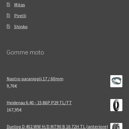
Mitas
Pirelli
Shinko
Gomme moto
Nastro paranippli 17 / 60mm
9,76
€
Heidenau 6.40 - 15 86P P29 TL/TT
167,95
€
Dunlop D 402 WW H/D MT90 B 16 72H TL (anteriore)