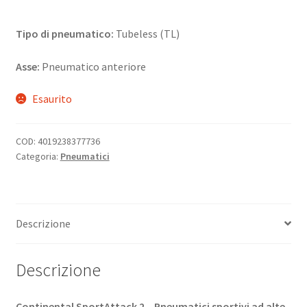
Tipo di pneumatico:
Tubeless (TL)
Asse:
Pneumatico anteriore
Esaurito
COD:
4019238377736
Categoria:
Pneumatici
Descrizione
Descrizione
Continental SportAttack 2 – Pneumatici sportivi ad alte