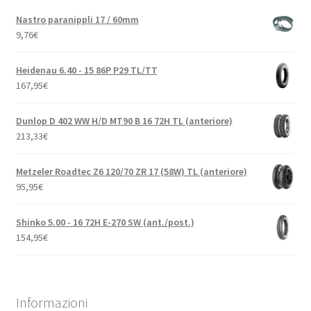
Nastro paranippli 17 / 60mm
9,76
€
Heidenau 6.40 - 15 86P P29 TL/TT
167,95
€
Dunlop D 402 WW H/D MT90 B 16 72H TL (anteriore)
213,33
€
Metzeler Roadtec Z6 120/70 ZR 17 (58W) TL (anteriore)
95,95
€
Shinko 5.00 - 16 72H E-270 SW (ant./post.)
154,95
€
Informazioni