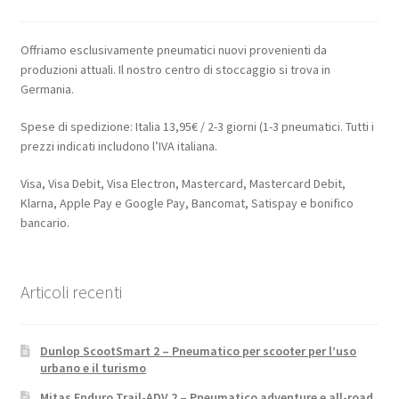
Offriamo esclusivamente pneumatici nuovi provenienti da
produzioni attuali. Il nostro centro di stoccaggio si trova in
Germania.
Spese di spedizione: Italia 13,95€ / 2-3 giorni (1-3 pneumatici. Tutti i
prezzi indicati includono l’IVA italiana.
Visa, Visa Debit, Visa Electron, Mastercard, Mastercard Debit,
Klarna, Apple Pay e Google Pay, Bancomat, Satispay e bonifico
bancario.
Articoli recenti
Dunlop ScootSmart 2 – Pneumatico per scooter per l’uso
urbano e il turismo
Mitas Enduro Trail-ADV 2 – Pneumatico adventure e all-road