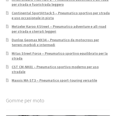
per strada e fuoristrada leggero
Continental SportAttack 5 – Pneumatico sportivo per strada
e uso occasionale in pista
Metzeler Karoo 4 Street – Pneumatico adventure e all-road
per strada e sterrati leggeri
Dunlop Geomax MX34 – Pneumatico da motocross per
terreni morbidi e intermedi
Mitas Street Force – Pneumatico sportivo equilibrato per la
strada
CST CM-NK01 – Pneumatico sportivo moderno per uso
stradale
Maxxis MA-ST3 – Pneumatico sport-touring versatile
Gomme per moto