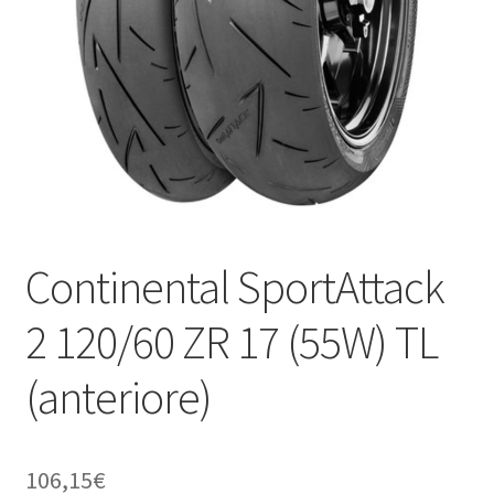
child
Continental SportAttack
2 120/60 ZR 17 (55W) TL
(anteriore)
106,15
€