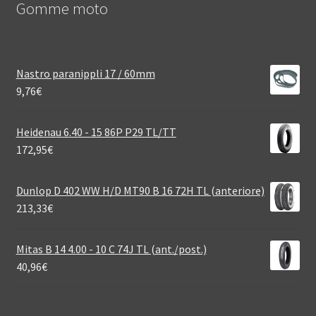
Gomme moto
Nastro paranippli 17 / 60mm
9,76
€
Heidenau 6.40 - 15 86P P29 TL/TT
172,95
€
Dunlop D 402 WW H/D MT90 B 16 72H TL (anteriore)
213,33
€
Mitas B 14 4.00 - 10 C 74J TL (ant./post.)
40,96
€