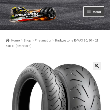
Vai
Vai
Menu
alla
al
navigazione
contenuto
Espandi
Pneumatici
il
Home
Shop
Pneumatici
Bridgestone E-MAX 80/90 – 21
menu
Espandi
Camere & nastri
48H TL (anteriore)
child
il
menu
Ordina
child
Espandi
Gomme ABC
il
menu
Test
child
Espandi
Marche
il
menu
Contatto