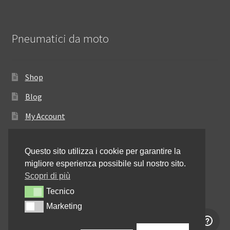
Pneumatici da moto
Shop
Blog
My Account
Come ordinare
Questo sito utilizza i cookie per garantire la
Resi e rimborsi
migliore esperienza possibile sul nostro sito.
Annullamento dell’ordine
Scopri di più
Tecnico
Tecnico
Informativa sulla privacy
Marketing
Marketing
Contattaci