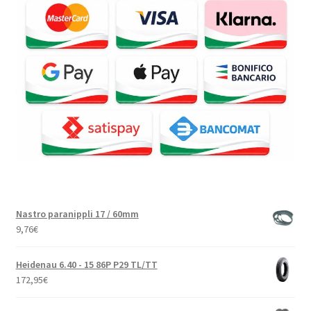
Nastro paranippli 17 / 60mm
9,76
€
Heidenau 6.40 - 15 86P P29 TL/TT
172,95
€