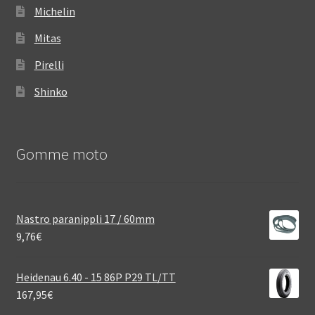
Michelin
Mitas
Pirelli
Shinko
Gomme moto
Nastro paranippli 17 / 60mm
9,76
€
Heidenau 6.40 - 15 86P P29 TL/TT
167,95
€