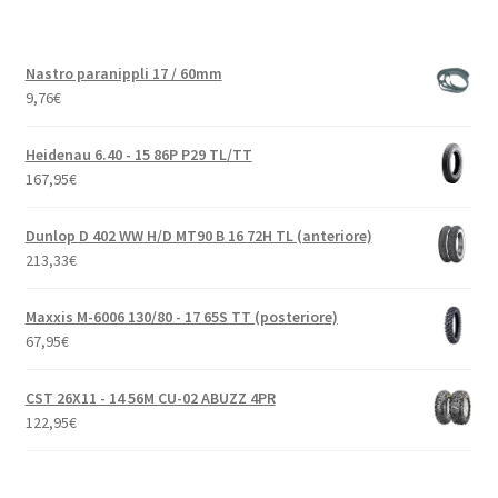
Nastro paranippli 17 / 60mm
9,76
€
Heidenau 6.40 - 15 86P P29 TL/TT
167,95
€
Dunlop D 402 WW H/D MT90 B 16 72H TL (anteriore)
213,33
€
Maxxis M-6006 130/80 - 17 65S TT (posteriore)
67,95
€
CST 26X11 - 14 56M CU-02 ABUZZ 4PR
122,95
€