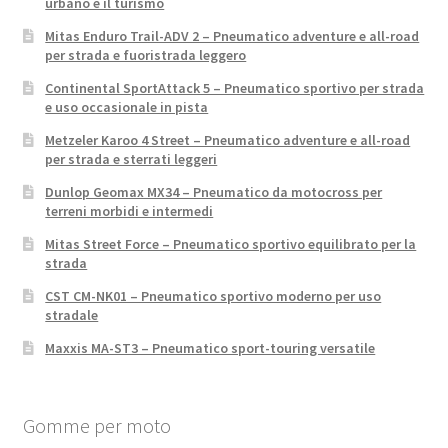
urbano e il turismo
Mitas Enduro Trail-ADV 2 – Pneumatico adventure e all-road
per strada e fuoristrada leggero
Continental SportAttack 5 – Pneumatico sportivo per strada
e uso occasionale in pista
Metzeler Karoo 4 Street – Pneumatico adventure e all-road
per strada e sterrati leggeri
Dunlop Geomax MX34 – Pneumatico da motocross per
terreni morbidi e intermedi
Mitas Street Force – Pneumatico sportivo equilibrato per la
strada
CST CM-NK01 – Pneumatico sportivo moderno per uso
stradale
Maxxis MA-ST3 – Pneumatico sport-touring versatile
Gomme per moto