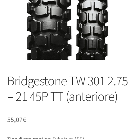
child
Bridgestone TW 301 2.75
– 21 45P TT (anteriore)
55,07
€
Tipo di pneumatico:
Tube type (TT)