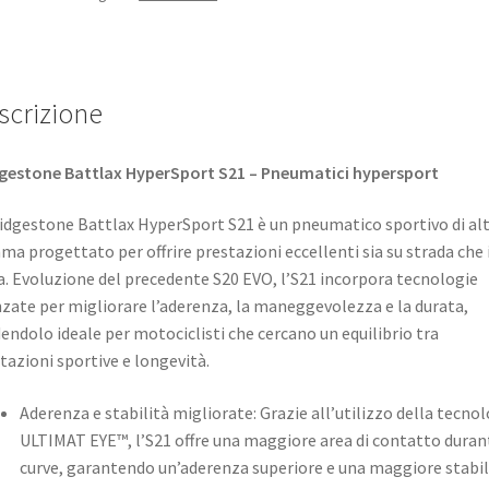
scrizione
gestone Battlax HyperSport S21 – Pneumatici hypersport
ridgestone Battlax HyperSport S21 è un pneumatico sportivo di al
a progettato per offrire prestazioni eccellenti sia su strada che 
a. Evoluzione del precedente S20 EVO, l’S21 incorpora tecnologie
zate per migliorare l’aderenza, la maneggevolezza e la durata,
endolo ideale per motociclisti che cercano un equilibrio tra
tazioni sportive e longevità. ​
Aderenza e stabilità migliorate: Grazie all’utilizzo della tecno
ULTIMAT EYE™, l’S21 offre una maggiore area di contatto duran
curve, garantendo un’aderenza superiore e una maggiore stabilit