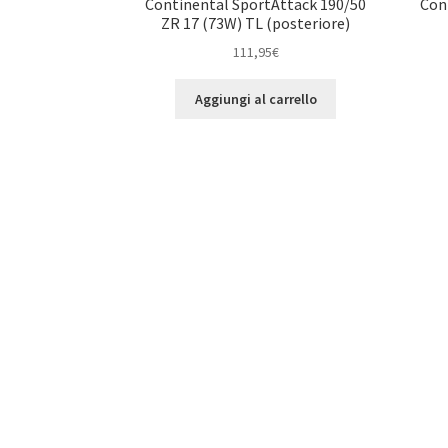
Continental SportAttack 190/50
Con
ZR 17 (73W) TL (posteriore)
111,95
€
Aggiungi al carrello