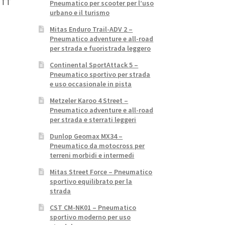
J TT
Pneumatico per scooter per l’uso
urbano e il turismo
Mitas Enduro Trail-ADV 2 –
Pneumatico adventure e all-road
per strada e fuoristrada leggero
Continental SportAttack 5 –
Pneumatico sportivo per strada
e uso occasionale in pista
Metzeler Karoo 4 Street –
Pneumatico adventure e all-road
per strada e sterrati leggeri
Dunlop Geomax MX34 –
Pneumatico da motocross per
terreni morbidi e intermedi
Mitas Street Force – Pneumatico
sportivo equilibrato per la
strada
CST CM-NK01 – Pneumatico
sportivo moderno per uso