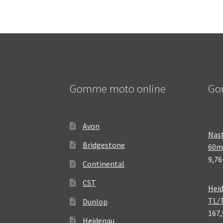
Gomme moto online
Go
Avon
Nast
Bridgestone
60
9,76
Continental
CST
Heid
TL/
Dunlop
167,
Heidenau