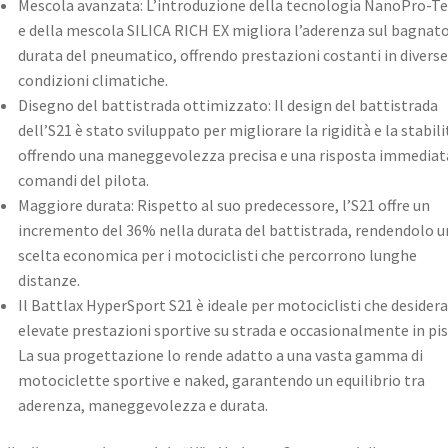
Mescola avanzata: L’introduzione della tecnologia NanoPro-T
e della mescola SILICA RICH EX migliora l’aderenza sul bagnato
durata del pneumatico, offrendo prestazioni costanti in diverse
condizioni climatiche. ​
Disegno del battistrada ottimizzato: Il design del battistrada
dell’S21 è stato sviluppato per migliorare la rigidità e la stabili
offrendo una maneggevolezza precisa e una risposta immediata
comandi del pilota. ​
Maggiore durata: Rispetto al suo predecessore, l’S21 offre un
incremento del 36% nella durata del battistrada, rendendolo u
scelta economica per i motociclisti che percorrono lunghe
distanze. ​
Il Battlax HyperSport S21 è ideale per motociclisti che desider
elevate prestazioni sportive su strada e occasionalmente in pis
La sua progettazione lo rende adatto a una vasta gamma di
motociclette sportive e naked, garantendo un equilibrio tra
aderenza, maneggevolezza e durata.