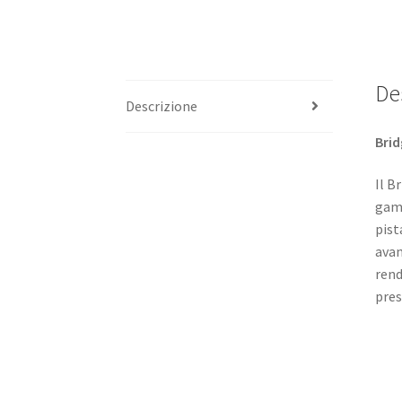
De
Descrizione
Brid
Il B
gamm
pist
avan
rend
pres