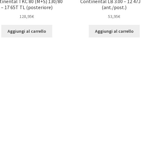
tinental TKC 80 (M+S) 130/80
Continental LB 3.00 – 12 47
– 17 65T TL (posteriore)
(ant./post.)
128,95
€
53,95
€
Aggiungi al carrello
Aggiungi al carrello