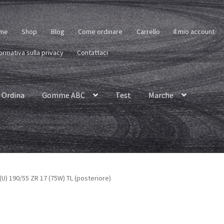
me
Shop
Blog
Come ordinare
Carrello
Il mio account
ormativa sulla privacy
Contattaci
Ordina
Gomme ABC
Test
Marche
(U) 190/55 ZR 17 (75W) TL (posteriore)