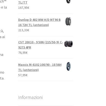
ech™
TL/TT
 e la
167,95
€
Dunlop D 402 WW H/D MT90 B
16 72H TL (anteriore)
213,33
€
tà,
 ai
CST 20X10 - 9 50N (215/50-9) C-
9273 4PR
76,95
€
na
Maxxis M-6102 100/90 - 18 56H
TL (anteriore)
ano
57,95
€
ta.
Informazioni