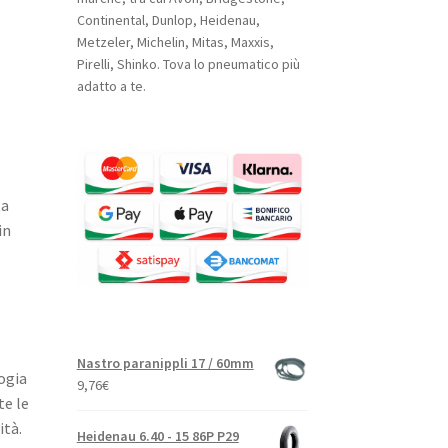
Continental, Dunlop, Heidenau,
Metzeler, Michelin, Mitas, Maxxis,
Pirelli, Shinko. Tova lo pneumatico più
adatto a te.
ta
in
Nastro paranippli 17 / 60mm
logia
9,76
€
te le
à. ​
Heidenau 6.40 - 15 86P P29