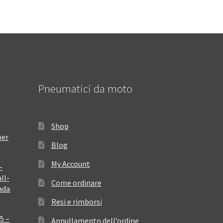
Pneumatici da moto
Shop
per
Blog
My Account
–
ll-
Come ordinare
ada
Resi e rimborsi
5 –
Annullamento dell’ordine