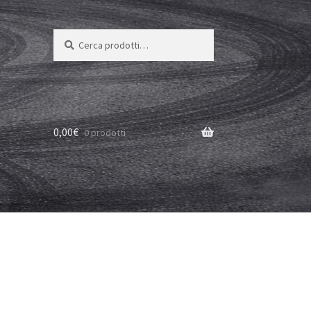
Cerca:
Cerca
0,00
€
0 prodotti