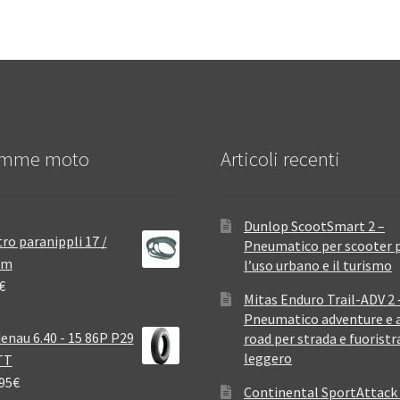
mme moto
Articoli recenti
Dunlop ScootSmart 2 –
ro paranippli 17 /
Pneumatico per scooter 
mm
l’uso urbano e il turismo
€
Mitas Enduro Trail-ADV 2 
Pneumatico adventure e a
enau 6.40 - 15 86P P29
road per strada e fuoristr
leggero
TT
95
€
Continental SportAttack 