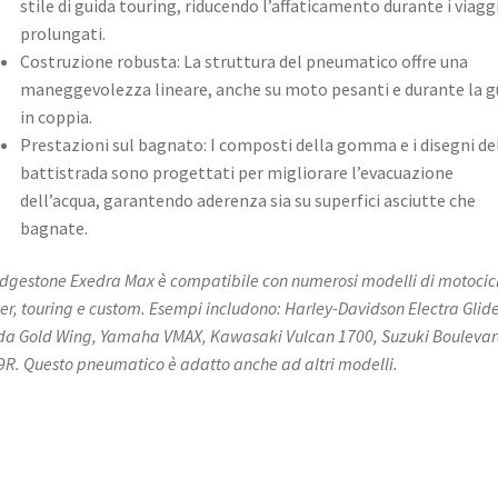
stile di guida touring, riducendo l’affaticamento durante i viagg
prolungati. ​
Costruzione robusta: La struttura del pneumatico offre una
maneggevolezza lineare, anche su moto pesanti e durante la g
in coppia. ​
Prestazioni sul bagnato: I composti della gomma e i disegni de
battistrada sono progettati per migliorare l’evacuazione
dell’acqua, garantendo aderenza sia su superfici asciutte che
bagnate. ​
ridgestone Exedra Max è compatibile con numerosi modelli di motocic
ser, touring e custom. Esempi includono: Harley-Davidson Electra Glide
a Gold Wing, Yamaha VMAX, Kawasaki Vulcan 1700, Suzuki Bouleva
R. Questo pneumatico è adatto anche ad altri modelli.​