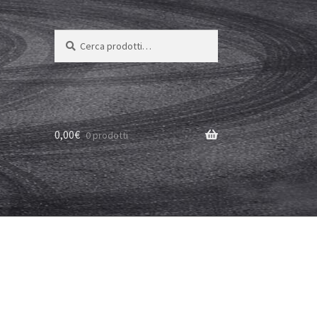
Cerca:
Cerca
0,00
€
0 prodotti