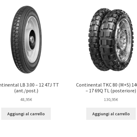
tinental LB 3.00 – 12 47J TT
Continental TKC 80 (M+S) 14
(ant./post.)
– 17 69Q TL (posteriore)
48,95
€
130,95
€
Aggiungi al carrello
Aggiungi al carrello