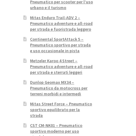
Pneumatico per scooter per l’uso
urbano e il turismo
Mitas Enduro Trail-ADV 2 –
Pneumatico adventure e all-road
per strada e fuoristrada leggero
Continental SportAttack 5 –
Pneumatico sportivo per strada
e uso occasionale in pista
Metzeler Karoo 4 Street –
Pneumatico adventure e all-road
per strada e sterrati leggeri
Dunlop Geomax MX34 –
Pneumatico da motocross per
terreni morbidi e intermedi
Mitas Street Force – Pneumatico
sportivo equilibrato per la
strada
CST CM-NK01 – Pneumatico
sportivo moderno per uso