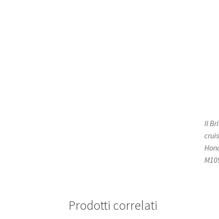
Il B
crui
Hond
M109
Prodotti correlati