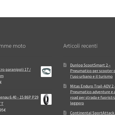
mme moto
Articoli recenti
Dunlop ScootSmart 2 –
ro paranippli 17 /
Pneumatico per scooter 
mm
l’uso urbano e il turismo
€
Mitas Enduro Trail-ADV 2 
Pneumatico adventure e a
enau 6.40 - 15 86P P29
road per strada e fuoristr
leggero
TT
95
€
Continental SportAttack 