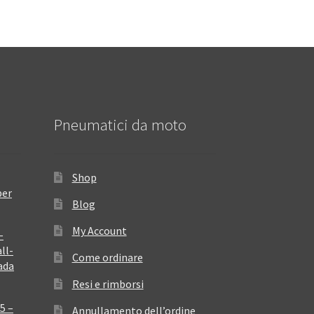
Pneumatici da moto
Shop
per
Blog
My Account
–
ll-
Come ordinare
ada
Resi e rimborsi
5 –
Annullamento dell’ordine