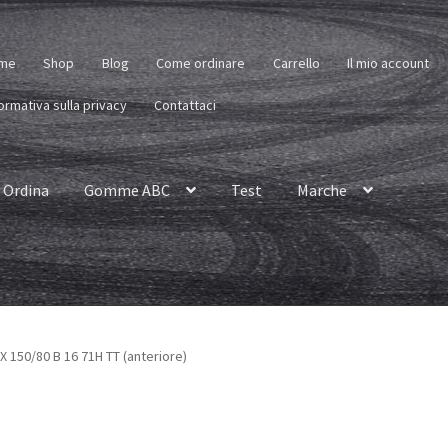
me
Shop
Blog
Come ordinare
Carrello
Il mio account
ormativa sulla privacy
Contattaci
Ordina
Gomme ABC
Test
Marche
 150/80 B 16 71H TT (anteriore)