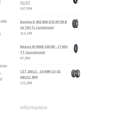
i
TL/TT
167,95
€
uida
Dunlop D 402 WW H/D MT90 B
16 72H TL (anteriore)
213,33
€
l
Maxxis M-6006 130/80 - 17 65S
TT (posteriore)
67,95
€
lette
CST 26X11 - 14 56M CU-02
,
ABUZZ 4PR
rd
122,95
€
Informazioni