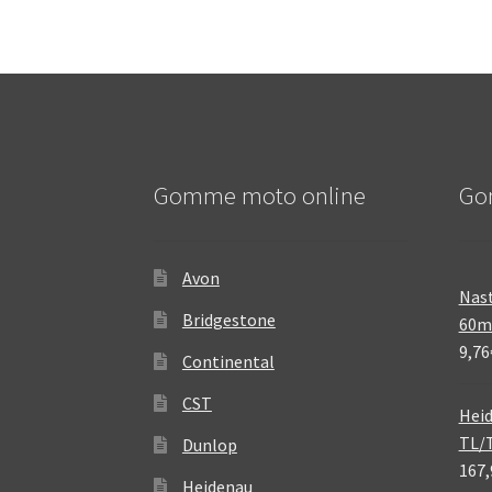
Gomme moto online
Go
Avon
Nast
Bridgestone
60
9,76
Continental
CST
Heid
TL/
Dunlop
167,
Heidenau