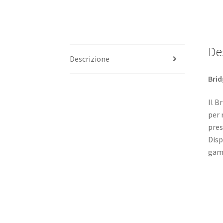
De
Descrizione
Brid
Il B
per 
pres
Disp
gamm