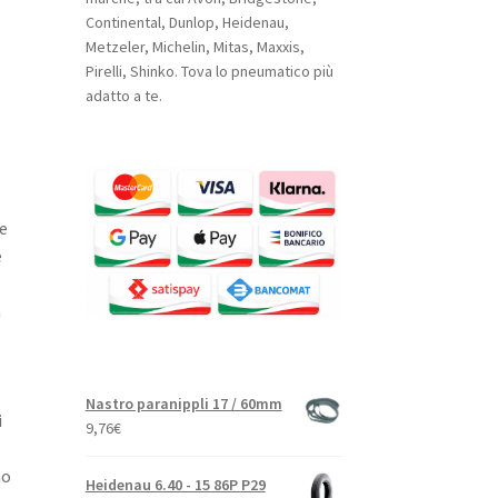
Continental, Dunlop, Heidenau,
Metzeler, Michelin, Mitas, Maxxis,
Pirelli, Shinko. Tova lo pneumatico più
adatto a te.
e
e
a
Nastro paranippli 17 / 60mm
i
9,76
€
no
Heidenau 6.40 - 15 86P P29