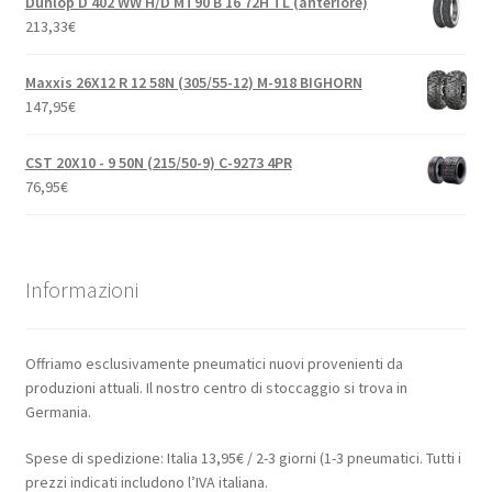
Dunlop D 402 WW H/D MT90 B 16 72H TL (anteriore)
213,33
€
Maxxis 26X12 R 12 58N (305/55-12) M-918 BIGHORN
147,95
€
CST 20X10 - 9 50N (215/50-9) C-9273 4PR
76,95
€
Informazioni
Offriamo esclusivamente pneumatici nuovi provenienti da
produzioni attuali. Il nostro centro di stoccaggio si trova in
Germania.
Spese di spedizione: Italia 13,95€ / 2-3 giorni (1-3 pneumatici. Tutti i
prezzi indicati includono l’IVA italiana.