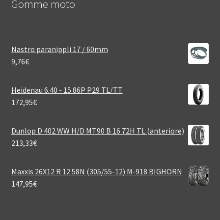
Gomme moto
Nastro paranippli 17 / 60mm
9,76
€
Heidenau 6.40 - 15 86P P29 TL/TT
172,95
€
Dunlop D 402 WW H/D MT90 B 16 72H TL (anteriore)
213,33
€
Maxxis 26X12 R 12 58N (305/55-12) M-918 BIGHORN
147,95
€