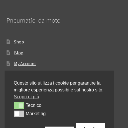
Pneumatici da moto
Shop
Blog
My Account
Come ordinare
Questo sito utilizza i cookie per garantire la
Resi e rimborsi
migliore esperienza possibile sul nostro sito.
Annullamento dell’ordine
Scopri di più
Tecnico
Tecnico
Informativa sulla privacy
Marketing
Marketing
Contattaci