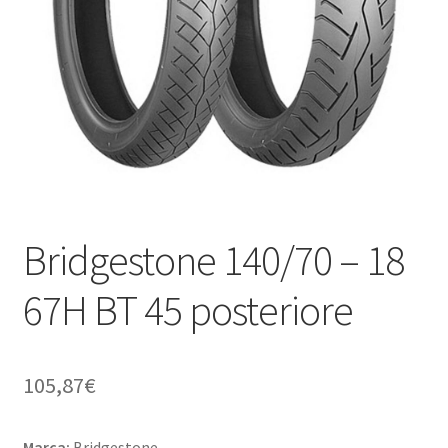
child
Bridgestone 140/70 – 18
67H BT 45 posteriore
105,87
€
Marca:
Bridgestone