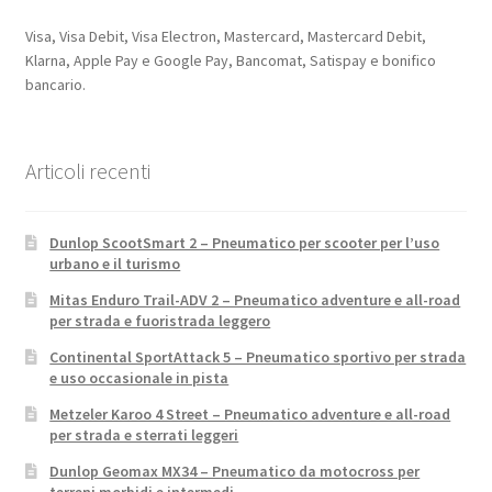
Visa, Visa Debit, Visa Electron, Mastercard, Mastercard Debit,
Klarna, Apple Pay e Google Pay, Bancomat, Satispay e bonifico
bancario.
Articoli recenti
Dunlop ScootSmart 2 – Pneumatico per scooter per l’uso
urbano e il turismo
Mitas Enduro Trail-ADV 2 – Pneumatico adventure e all-road
per strada e fuoristrada leggero
Continental SportAttack 5 – Pneumatico sportivo per strada
e uso occasionale in pista
Metzeler Karoo 4 Street – Pneumatico adventure e all-road
per strada e sterrati leggeri
Dunlop Geomax MX34 – Pneumatico da motocross per