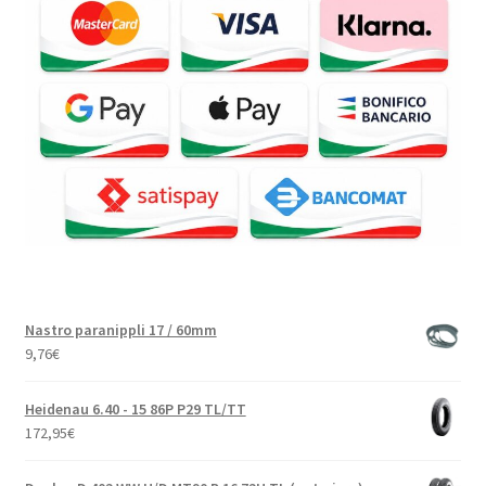
Nastro paranippli 17 / 60mm
9,76
€
Heidenau 6.40 - 15 86P P29 TL/TT
172,95
€