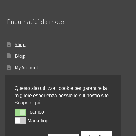
Pneumatici da moto
Shop
Blog
My Account
Come ordinare
Questo sito utilizza i cookie per garantire la
Resi e rimborsi
migliore esperienza possibile sul nostro sito.
Annullamento dell’ordine
Scopri di più
Tecnico
Tecnico
Informativa sulla privacy
Marketing
Marketing
Contattaci