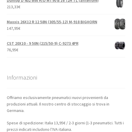
Dunlop D 402 WW H/D MT90 B 16 72H TL (anteriore)
213,33
€
Maxxis 26X12 R 12 58N (305/55-12) M-918 BIGHORN
147,95
€
CST 20X10 - 9 50N (215/50-9) C-9273 4PR
76,95
€
Informazioni
Offriamo esclusivamente pneumatici nuovi provenienti da
produzioni attuali. Il nostro centro di stoccaggio si trova in
Germania.
Spese di spedizione: Italia 13,95€ / 2-3 giorni (1-3 pneumatici. Tutti i
prezzi indicati includono l’IVA italiana.