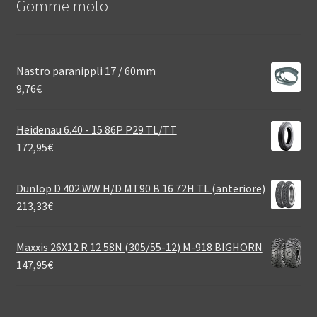
Gomme moto
Nastro paranippli 17 / 60mm
9,76
€
Heidenau 6.40 - 15 86P P29 TL/TT
172,95
€
Dunlop D 402 WW H/D MT90 B 16 72H TL (anteriore)
213,33
€
Maxxis 26X12 R 12 58N (305/55-12) M-918 BIGHORN
147,95
€