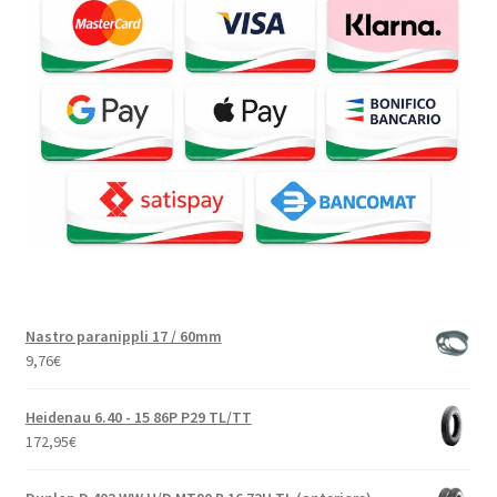
Nastro paranippli 17 / 60mm
9,76
€
Heidenau 6.40 - 15 86P P29 TL/TT
172,95
€