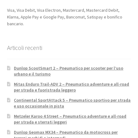
Visa, Visa Debit, Visa Electron, Mastercard, Mastercard Debit,
Klarna, Apple Pay e Google Pay, Bancomat, Satispay e bonifico
bancario.
Articoli recenti
Dunlop ScootSmart 2 – Pneumatico per scooter per l’uso
urbano e il turismo
Mitas Enduro Trail-ADV 2 – Pneumatico adventure e all-road
per strada e fuoristrada leggero
Continental SportAttack 5 – Pneumatico sportivo per strada
e uso occasionale in pista
Metzeler Karoo 4 Street – Pneumatico adventure e all-road
per strada e sterrati leggeri
Dunlop Geomax MX34 – Pneumatico da motocross per