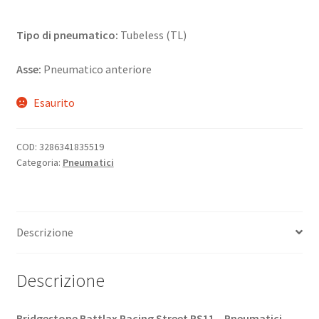
Tipo di pneumatico:
Tubeless (TL)
Asse:
Pneumatico anteriore
Esaurito
COD:
3286341835519
Categoria:
Pneumatici
Descrizione
Descrizione
Bridgestone Battlax Racing Street RS11 – Pneumatici