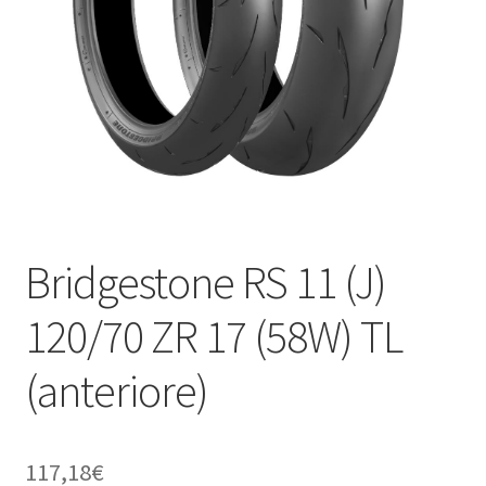
child
Bridgestone RS 11 (J)
120/70 ZR 17 (58W) TL
(anteriore)
117,18
€