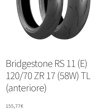
child
Bridgestone RS 11 (E)
120/70 ZR 17 (58W) TL
(anteriore)
155,77
€