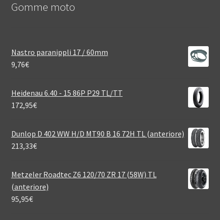
Gomme moto
Nastro paranippli 17 / 60mm
9,76
€
Heidenau 6.40 - 15 86P P29 TL/TT
172,95
€
Dunlop D 402 WW H/D MT90 B 16 72H TL (anteriore)
213,33
€
Metzeler Roadtec Z6 120/70 ZR 17 (58W) TL
(anteriore)
95,95
€