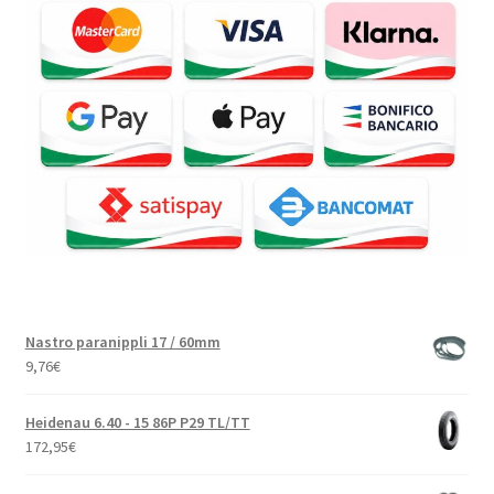
Nastro paranippli 17 / 60mm
9,76
€
Heidenau 6.40 - 15 86P P29 TL/TT
172,95
€