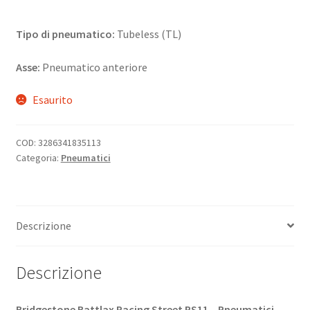
Tipo di pneumatico:
Tubeless (TL)
Asse:
Pneumatico anteriore
Esaurito
COD:
3286341835113
Categoria:
Pneumatici
Descrizione
Descrizione
Bridgestone Battlax Racing Street RS11 – Pneumatici