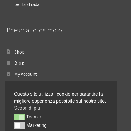
per la strada
Pneumatici da moto
Shop
Blog
My Account
Come ordinare
Questo sito utilizza i cookie per garantire la
Resi e rimborsi
migliore esperienza possibile sul nostro sito.
Annullamento dell’ordine
Scopri di più
Tecnico
Tecnico
Informativa sulla privacy
Marketing
Marketing
Contattaci