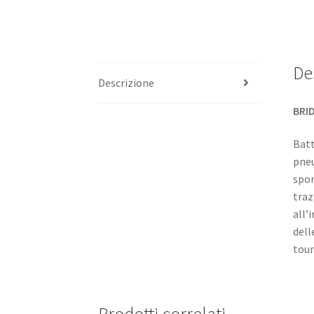
De
Descrizione
BRI
Batt
pneu
spor
traz
all’
dell
tour
Prodotti correlati