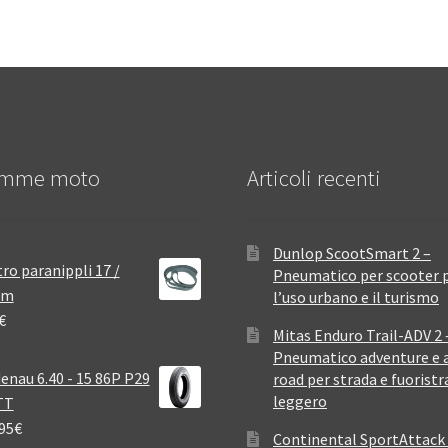
mme moto
Articoli recenti
Dunlop ScootSmart 2 –
ro paranippli 17 /
Pneumatico per scooter 
mm
l’uso urbano e il turismo
€
Mitas Enduro Trail-ADV 2 
Pneumatico adventure e a
enau 6.40 - 15 86P P29
road per strada e fuoristr
leggero
TT
95
€
Continental SportAttack 