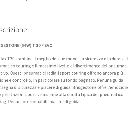
scrizione
DGESTONE (54W) T 30 F EVO
lax T30 combina il meglio dei due mondi: la sicurezza e la durata d
matico touring e il massimo livello di divertimento del pneumati
tivo. Questi pneumatici radiali sport touring offrono ancora più
ione e controllo, in particolare su fondo bagnato. Per una guida
insegna di sicurezza e piacere di guida. Bridgestone offre l’emozion
e prestazioni sportive insieme alla durata tipica del pneumatico
ing. Per un interminabile piacere di guida.