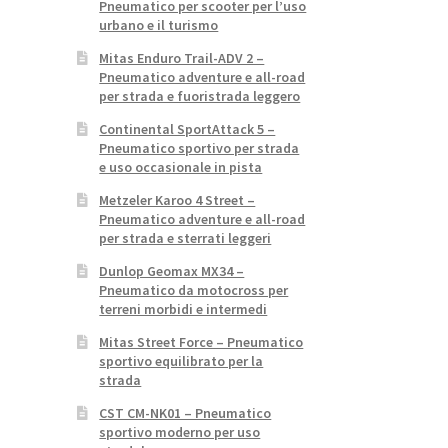
Pneumatico per scooter per l’uso
urbano e il turismo
Mitas Enduro Trail-ADV 2 –
Pneumatico adventure e all-road
per strada e fuoristrada leggero
Continental SportAttack 5 –
Pneumatico sportivo per strada
e uso occasionale in pista
Metzeler Karoo 4 Street –
Pneumatico adventure e all-road
per strada e sterrati leggeri
Dunlop Geomax MX34 –
Pneumatico da motocross per
terreni morbidi e intermedi
Mitas Street Force – Pneumatico
sportivo equilibrato per la
strada
CST CM-NK01 – Pneumatico
sportivo moderno per uso