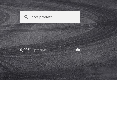
Cerca:
Cerca
0,00
€
0 prodotti