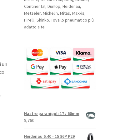
Continental, Dunlop, Heidenau,
Metzeler, Michelin, Mitas, Maxxis,
Pirelli, Shinko. Tova lo pneumatico più
adatto a te.
i un
co
e
Nastro paranippli 17 / 60mm
9,76
€
Heidenau 6.40 - 15 86P P29