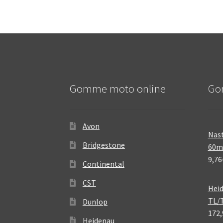
Gomme moto online
Go
Avon
Nast
Bridgestone
60
9,76
Continental
CST
Heid
TL/
Dunlop
172,
Heidenau