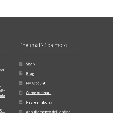
Pneumatici da moto
Shop
per
Blog
My Account
–
ll-
Come ordinare
ada
Resi e rimborsi
5 –
Annullamento dell’ordine