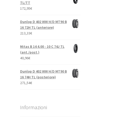
TL/TT
172,95
€
Dunlop D 402 WW H/D MT90 B
16 72H TL (anteriore)
213,33
€
Mitas B 14 4.00 - 10 C 74J TL
(ant./post.)
40,96
€
Dunlop D 402 WW H/D MT90 B
16 74H TL (posteriore)
271,54
€
Informazioni