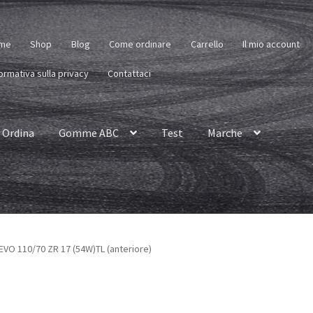
me
Shop
Blog
Come ordinare
Carrello
Il mio account
ormativa sulla privacy
Contattaci
Ordina
Gomme ABC
Test
Marche
EVO 110/70 ZR 17 (54W)TL (anteriore)