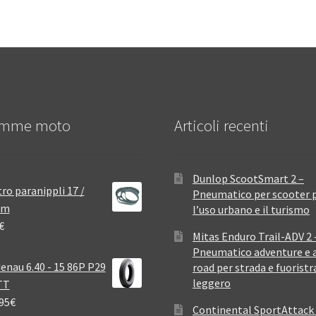
mme moto
Articoli recenti
Dunlop ScootSmart 2 –
ro paranippli 17 /
Pneumatico per scooter 
mm
l’uso urbano e il turismo
€
Mitas Enduro Trail-ADV 2 
Pneumatico adventure e a
enau 6.40 - 15 86P P29
road per strada e fuoristr
leggero
TT
95
€
Continental SportAttack 