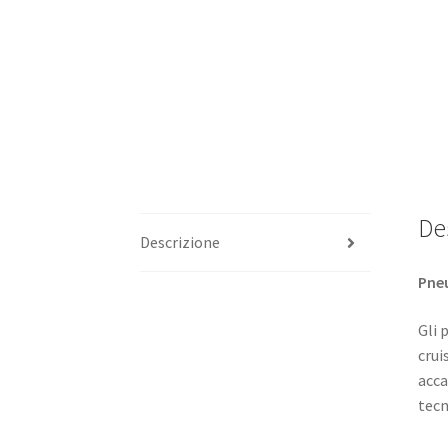
De
Descrizione
Pneu
Gli 
crui
acca
tecn