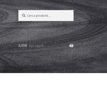
Cerca:
Cerca
0,00
€
0 prodotti