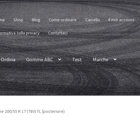
me
Shop
Blog
Come ordinare
Carrello
Il mio account
ormativa sulla privacy
Contattaci
Ordina
Gomme ABC
Test
Marche
 200/55 R 17 (78V) TL (posteriore)