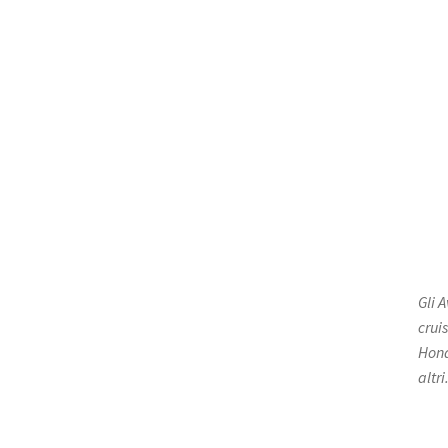
Gli 
crui
Hond
altri