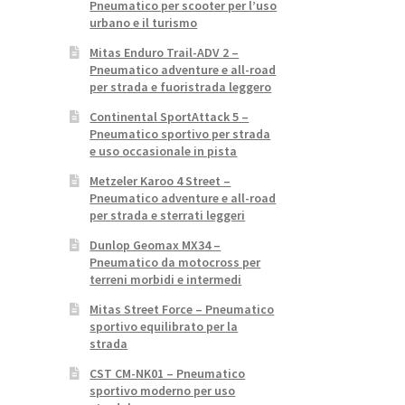
Pneumatico per scooter per l’uso
urbano e il turismo
Mitas Enduro Trail-ADV 2 –
Pneumatico adventure e all-road
per strada e fuoristrada leggero
Continental SportAttack 5 –
Pneumatico sportivo per strada
e uso occasionale in pista
Metzeler Karoo 4 Street –
Pneumatico adventure e all-road
per strada e sterrati leggeri
Dunlop Geomax MX34 –
Pneumatico da motocross per
terreni morbidi e intermedi
Mitas Street Force – Pneumatico
sportivo equilibrato per la
strada
CST CM-NK01 – Pneumatico
sportivo moderno per uso