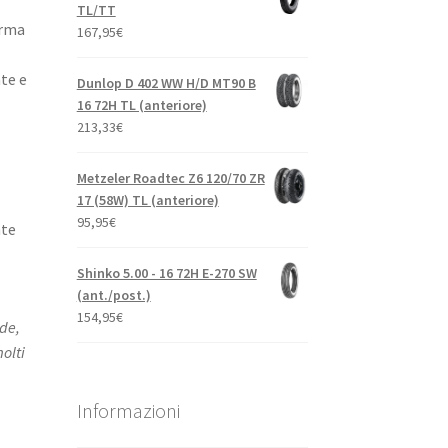
TL/TT
orma
167,95
€
te e
Dunlop D 402 WW H/D MT90 B
16 72H TL (anteriore)
213,33
€
Metzeler Roadtec Z6 120/70 ZR
17 (58W) TL (anteriore)
95,95
€
nte
Shinko 5.00 - 16 72H E-270 SW
(ant./post.)
154,95
€
ide,
olti
Informazioni