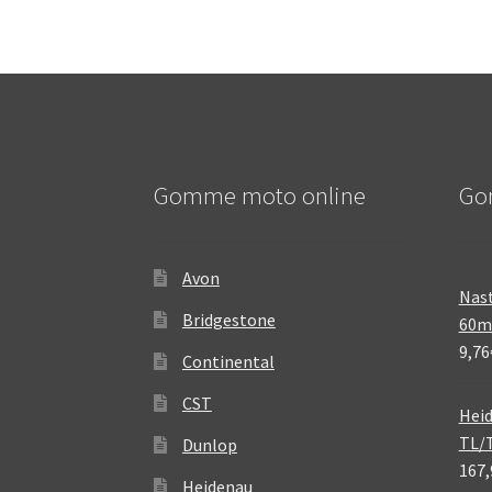
Gomme moto online
Go
Avon
Nast
Bridgestone
60
9,76
Continental
CST
Heid
TL/
Dunlop
167,
Heidenau