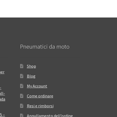
Pneumatici da moto
Shop
per
Blog
My Account
–
ll-
Come ordinare
ada
Resi e rimborsi
5 –
Annullamento dell’ordine