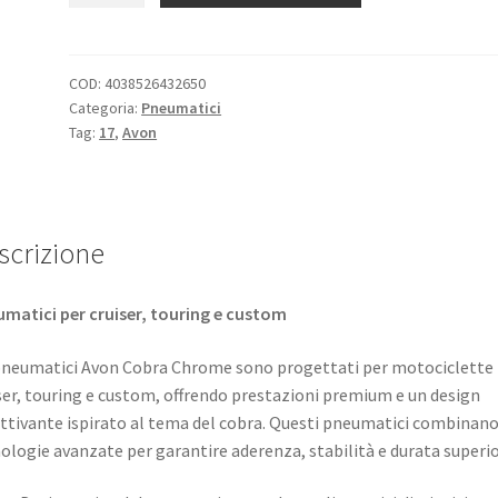
Chrome
200/55
R
COD:
4038526432650
Categoria:
Pneumatici
17
Tag:
17
,
Avon
(78V)
TL
(posteriore)
quantità
scrizione
matici per cruiser, touring e custom
pneumatici Avon Cobra Chrome sono progettati per motociclette
ser, touring e custom, offrendo prestazioni premium e un design
ttivante ispirato al tema del cobra. Questi pneumatici combinan
ologie avanzate per garantire aderenza, stabilità e durata superio