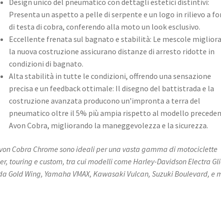
Design unico del pneumatico con dettagli estetici distintivi:
Presenta un aspetto a pelle di serpente e un logo in rilievo a f
di testa di cobra, conferendo alla moto un look esclusivo.
Eccellente frenata sul bagnato e stabilità: Le mescole migliora
la nuova costruzione assicurano distanze di arresto ridotte in
condizioni di bagnato.
Alta stabilità in tutte le condizioni, offrendo una sensazione
precisa e un feedback ottimale: Il disegno del battistrada e la
costruzione avanzata producono un’impronta a terra del
pneumatico oltre il 5% più ampia rispetto al modello precede
Avon Cobra, migliorando la maneggevolezza e la sicurezza.
Avon Cobra Chrome sono ideali per una vasta gamma di motociclette
ser, touring e custom, tra cui modelli come Harley-Davidson Electra Gl
a Gold Wing, Yamaha VMAX, Kawasaki Vulcan, Suzuki Boulevard, e m
.