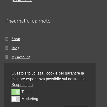
Pneumatici da moto
Shop
Blog
My Account
Come ordinare
Questo sito utilizza i cookie per garantire la
Resi e rimborsi
migliore esperienza possibile sul nostro sito.
Annullamento dell’ordine
Scopri di più
Tecnico
Tecnico
Informativa sulla privacy
Marketing
Marketing
Contattaci