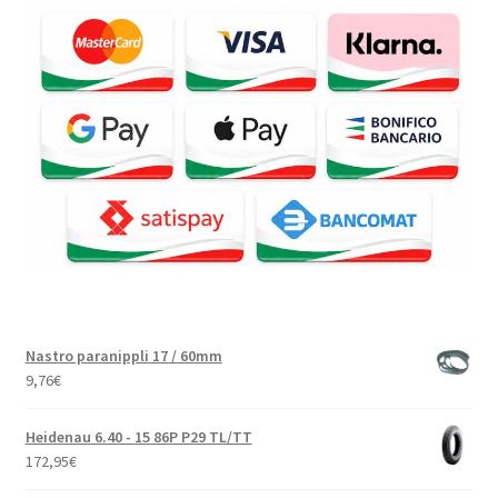
Nastro paranippli 17 / 60mm
9,76
€
Heidenau 6.40 - 15 86P P29 TL/TT
172,95
€