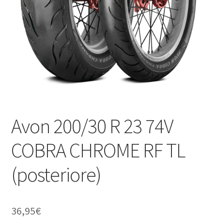
child
Avon 200/30 R 23 74V
COBRA CHROME RF TL
(posteriore)
36,95
€