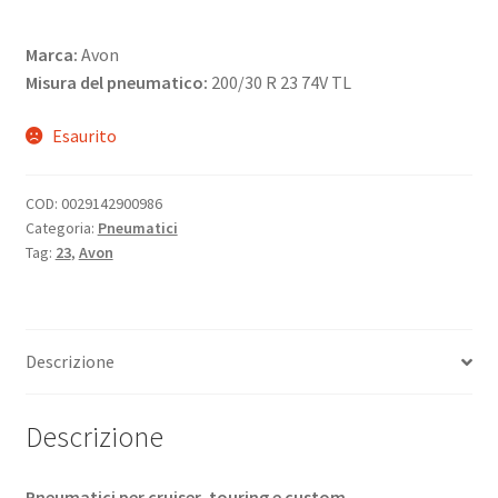
Marca:
Avon
Misura del pneumatico:
200/30 R 23 74V TL
Esaurito
COD:
0029142900986
Categoria:
Pneumatici
Tag:
23
,
Avon
Descrizione
Descrizione
Pneumatici per cruiser, touring e custom