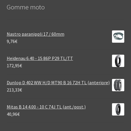
Gomme moto
Nastro paranippli 17 / 60mm
9,76
€
Heidenau 6.40 - 15 86P P29 TL/TT
172,95
€
Dunlop D 402 WW H/D MT90 B 16 72H TL (anteriore)
213,33
€
Mitas B 14 4.00 - 10 C 74J TL (ant./post.)
40,96
€