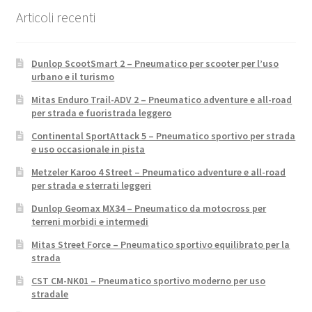
Articoli recenti
Dunlop ScootSmart 2 – Pneumatico per scooter per l’uso
urbano e il turismo
Mitas Enduro Trail-ADV 2 – Pneumatico adventure e all-road
per strada e fuoristrada leggero
Continental SportAttack 5 – Pneumatico sportivo per strada
e uso occasionale in pista
Metzeler Karoo 4 Street – Pneumatico adventure e all-road
per strada e sterrati leggeri
Dunlop Geomax MX34 – Pneumatico da motocross per
terreni morbidi e intermedi
Mitas Street Force – Pneumatico sportivo equilibrato per la
strada
CST CM-NK01 – Pneumatico sportivo moderno per uso
stradale