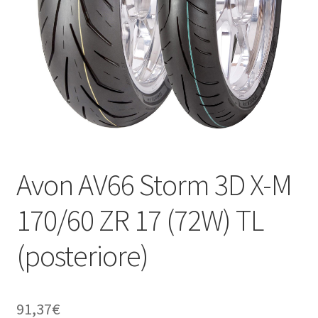
child
Avon AV66 Storm 3D X-M
170/60 ZR 17 (72W) TL
(posteriore)
91,37
€