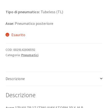
Tipo di pneumatico:
Tubeless (TL)
Asse:
Pneumatico posteriore
Esaurito
COD:
0029142806592
Categoria:
Pneumatici
Descrizione
Descrizione
Avon
170/60 ZR 17 (72W) AV66 STORM 3D X-M R