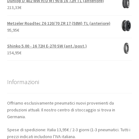
Dunlop D 402 WW H/D MT90 B 16 72H TL (anteriore)
213,33
€
Metzeler Roadtec Z6 120/70 ZR 17 (58W) TL (anteriore)
95,95
€
Shinko 5.00 - 16 72H E-270 SW (ant./post.)
154,95
€
Informazioni
Offriamo esclusivamente pneumatici nuovi provenienti da
produzioni attuali. Il nostro centro di stoccaggio si trova in
Germania.
Spese di spedizione: Italia 13,95€ / 2-3 giorni (1-3 pneumatici. Tutti i
prezzi indicati includono l’IVA italiana.