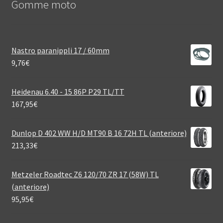
Gomme moto
Nastro paranippli 17 / 60mm
9,76
€
Heidenau 6.40 - 15 86P P29 TL/TT
167,95
€
Dunlop D 402 WW H/D MT90 B 16 72H TL (anteriore)
213,33
€
Metzeler Roadtec Z6 120/70 ZR 17 (58W) TL
(anteriore)
95,95
€