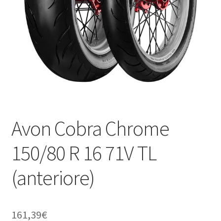
child
Avon Cobra Chrome
150/80 R 16 71V TL
(anteriore)
161,39
€