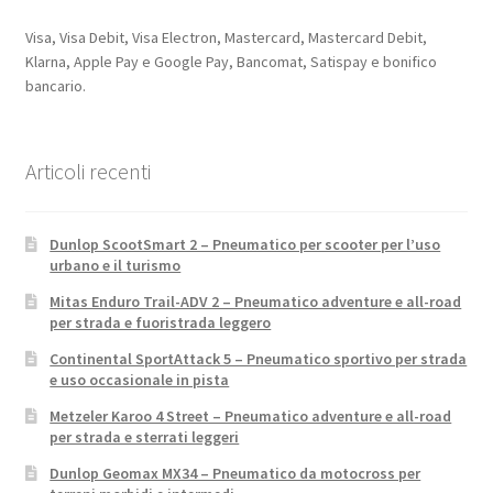
Visa, Visa Debit, Visa Electron, Mastercard, Mastercard Debit,
Klarna, Apple Pay e Google Pay, Bancomat, Satispay e bonifico
bancario.
Articoli recenti
Dunlop ScootSmart 2 – Pneumatico per scooter per l’uso
urbano e il turismo
Mitas Enduro Trail-ADV 2 – Pneumatico adventure e all-road
per strada e fuoristrada leggero
Continental SportAttack 5 – Pneumatico sportivo per strada
e uso occasionale in pista
Metzeler Karoo 4 Street – Pneumatico adventure e all-road
per strada e sterrati leggeri
Dunlop Geomax MX34 – Pneumatico da motocross per