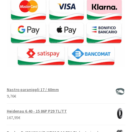
Nastro paranippli 17 / 60mm
9,76
€
Heidenau 6.40 - 15 86P P29 TL/TT
167,95
€