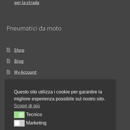
per la strada
Pneumatici da moto
Shop
Blog
My Account
Come ordinare
Questo sito utilizza i cookie per garantire la
Resi e rimborsi
migliore esperienza possibile sul nostro sito.
Annullamento dell’ordine
Scopri di più
Tecnico
Tecnico
Informativa sulla privacy
Marketing
Marketing
Contattaci