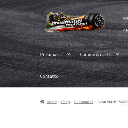
Vai
Vai
ho
alla
al
navigazione
contenuto
Inf
Pneumatici
Camere & nastri
Contatto
Home
Shop
Pneumatici
Avon AM26 150/80 