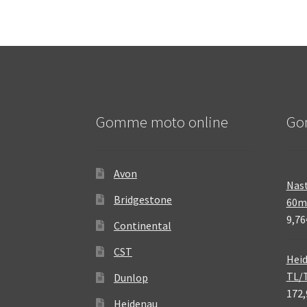
Gomme moto online
Go
Avon
Nast
Bridgestone
60
9,76
Continental
CST
Heid
TL/
Dunlop
172,
Heidenau