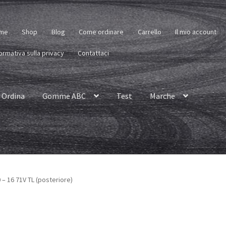
me
Shop
Blog
Come ordinare
Carrello
Il mio account
ormativa sulla privacy
Contattaci
Ordina
Gomme ABC
Test
Marche
– 16 71V TL (posteriore)