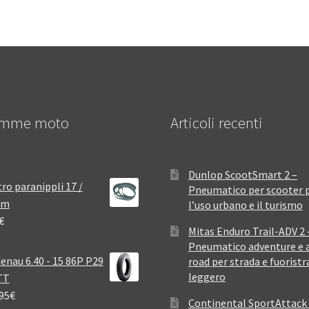
mme moto
Articoli recenti
Dunlop ScootSmart 2 –
ro paranippli 17 /
Pneumatico per scooter 
mm
l’uso urbano e il turismo
€
Mitas Enduro Trail-ADV 2 
Pneumatico adventure e a
enau 6.40 - 15 86P P29
road per strada e fuoristr
leggero
TT
95
€
Continental SportAttack 