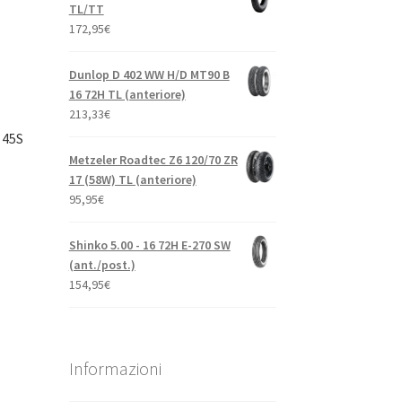
TL/TT
172,95
€
Dunlop D 402 WW H/D MT90 B
16 72H TL (anteriore)
213,33
€
 45S
Metzeler Roadtec Z6 120/70 ZR
17 (58W) TL (anteriore)
95,95
€
Shinko 5.00 - 16 72H E-270 SW
(ant./post.)
154,95
€
Informazioni