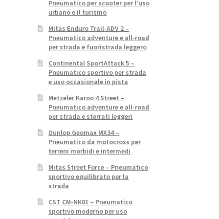
Pneumatico per scooter per l’uso
urbano e il turismo
Mitas Enduro Trail-ADV 2 –
Pneumatico adventure e all-road
per strada e fuoristrada leggero
Continental SportAttack 5 –
Pneumatico sportivo per strada
e uso occasionale in pista
Metzeler Karoo 4 Street –
Pneumatico adventure e all-road
per strada e sterrati leggeri
Dunlop Geomax MX34 –
Pneumatico da motocross per
terreni morbidi e intermedi
Mitas Street Force – Pneumatico
sportivo equilibrato per la
strada
CST CM-NK01 – Pneumatico
sportivo moderno per uso