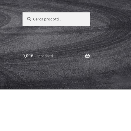
Cerca:
Cerca
0,00
€
0 prodotti