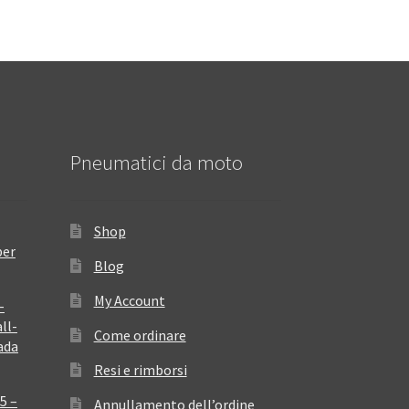
Pneumatici da moto
Shop
per
Blog
My Account
–
ll-
Come ordinare
ada
Resi e rimborsi
5 –
Annullamento dell’ordine