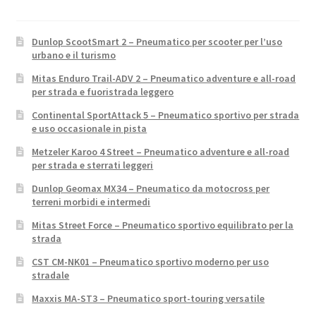
Dunlop ScootSmart 2 – Pneumatico per scooter per l’uso
urbano e il turismo
Mitas Enduro Trail-ADV 2 – Pneumatico adventure e all-road
per strada e fuoristrada leggero
Continental SportAttack 5 – Pneumatico sportivo per strada
e uso occasionale in pista
Metzeler Karoo 4 Street – Pneumatico adventure e all-road
per strada e sterrati leggeri
Dunlop Geomax MX34 – Pneumatico da motocross per
terreni morbidi e intermedi
Mitas Street Force – Pneumatico sportivo equilibrato per la
strada
CST CM-NK01 – Pneumatico sportivo moderno per uso
stradale
Maxxis MA-ST3 – Pneumatico sport-touring versatile