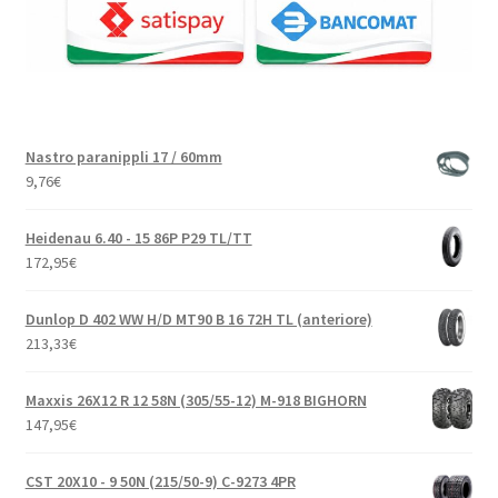
Nastro paranippli 17 / 60mm
9,76
€
Heidenau 6.40 - 15 86P P29 TL/TT
172,95
€
Dunlop D 402 WW H/D MT90 B 16 72H TL (anteriore)
213,33
€
Maxxis 26X12 R 12 58N (305/55-12) M-918 BIGHORN
147,95
€
CST 20X10 - 9 50N (215/50-9) C-9273 4PR