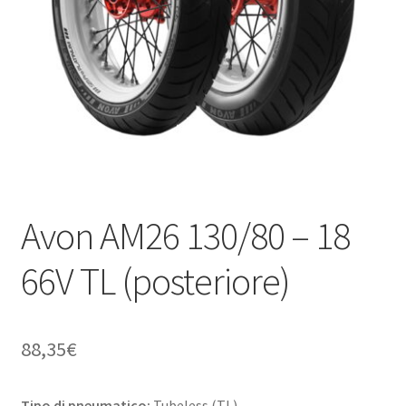
child
Avon AM26 130/80 – 18
66V TL (posteriore)
88,35
€
Tipo di pneumatico:
Tubeless (TL)