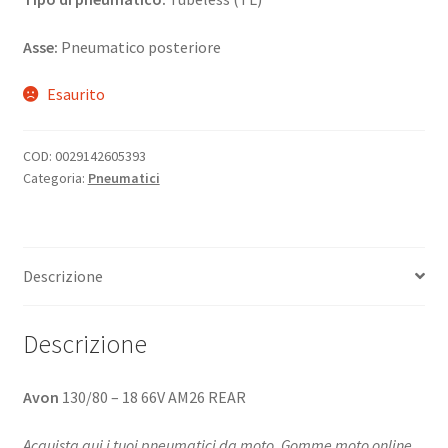
Asse:
Pneumatico posteriore
Esaurito
COD:
0029142605393
Categoria:
Pneumatici
Descrizione
Descrizione
Avon
130/80 – 18 66V AM26 REAR
Acquista qui i tuoi pneumatici da moto. Gomme moto online