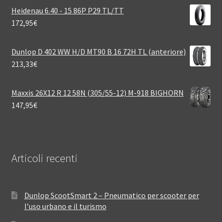
Heidenau 6.40 - 15 86P P29 TL/TT
172,95
€
Dunlop D 402 WW H/D MT90 B 16 72H TL (anteriore)
213,33
€
Maxxis 26X12 R 12 58N (305/55-12) M-918 BIGHORN
147,95
€
Articoli recenti
Dunlop ScootSmart 2 – Pneumatico per scooter per
l’uso urbano e il turismo